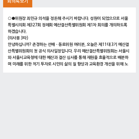
회의록보기
○●위원장 최민규 의석을 정돈해 주시기 바랍니다. 성원이 되었으므로 서울
특별시의회 제327회 정례회 예산결산특별위원회 제1차 회의를 개의하도록
하겠습니다.
(의사봉 3타)
안녕하십니까? 존경하는 선배ㆍ동료위원 여러분, 오늘은 제11대 3기 예산결
산특별위원회의 첫 공식 의사일정입니다. 우리 예산결산특별위원회는 서울시
와 서울시교육청에 대한 예산과 결산 심사를 통해 재원을 효율적으로 배분하
며 미래를 위한 적기 투자로 시민의 삶의 질 향상과 교육환경 개선을 위해 노
력해야 합니다.
더욱이 최근의 경기침체 속에서 시민들께서 많은 어려움을 겪고 있는 가운데
우리 예결위는 천만 서울시민에 대한 막중한 책임을 가지고 재정의 감시자로
서 낭비성 예산과 불요불급한 예산을 찾아내어 천만 서울시민이 맡겨주신 책
무를 다하도록 최선을 다할 것입니다.
그러면 오늘의 의사일정에 들어가도록 하겠습니다.
1. 예산결산특별위원회 부위원장 선임의 건
(10시 25분)
○위원장 최민규 의사일정 제1항 서울특별시 예산결산특별위원회 부위원장
선임의 건을 상정합니다.