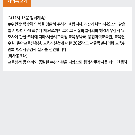
회의록보기
○(11시 13분 감사계속)
●위원장 박상혁 의석을 정돈해 주시기 바랍니다. 지방자치법 제49조와 같은
법 시행령 제41조부터 제54조까지 그리고 서울특별시의회 행정사무감사 및
조사에 관한 조례에 따라 서울시교육청 교육정책국, 융합과학교육원, 교육연
수원, 유아교육진흥원, 교육지원청에 대한 2025년도 서울특별시의회 교육위
원회 행정사무감사 실시를 선언합니다.
(의사봉 3타)
교육정책 등 어제와 동일한 수감기관을 대상으로 행정사무감사를 계속 진행하
도록 하겠습니다. 존경하는 위원님 여러분께서는 어제에 이어서 교육정책 전
반에 대해 관심 어린 지적을 부탁드리겠습니다. 아울러 집행기관에서는 위원
님들의 질의와 지적사항 등에 대하여 정확한 자료와 적극적인 자세로 성실하
게 답변해 주시길 바랍니다.
다음은 오늘 의회에 불참ㆍ이석하는 집행기관 공무원에 대하여 말씀드리겠습
니다.
강동송파교육지원청 조현석 교육장이 건강상의 사유로 어제와 오늘 불참하셨
습니다. 또한 서부교육지원청 주윤숙 교육지원국장이 은평구 서울교육협력특
화지구 업무협약식 참석으로 오전 10시부터 오전 11시 30분까지 이석하고,
남부교육지원청 남정란 교육지원국장은 영등포구 서울교육협력특화지구 업무
협약식 참석으로 오후 1시부터 오후 5시까지 이석한다는 사전 협조공문이 있