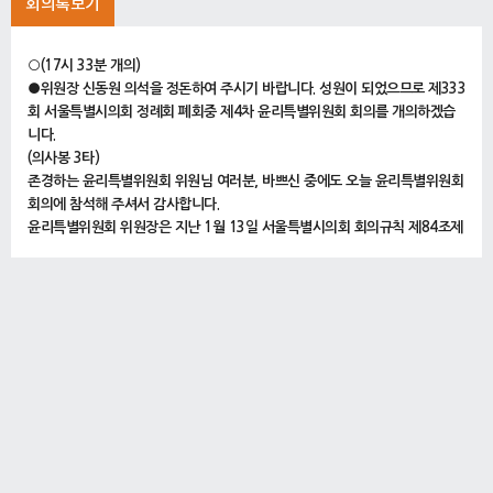
회의록보기
○(17시 33분 개의)
●위원장 신동원 의석을 정돈하여 주시기 바랍니다. 성원이 되었으므로 제333
회 서울특별시의회 정례회 폐회중 제4차 윤리특별위원회 회의를 개의하겠습
니다.
(의사봉 3타)
존경하는 윤리특별위원회 위원님 여러분, 바쁘신 중에도 오늘 윤리특별위원회
회의에 참석해 주셔서 감사합니다.
윤리특별위원회 위원장은 지난 1월 13일 서울특별시의회 회의규칙 제84조제
5항에 따라 김경 서울특별시의원에 대한 징계를 요구한 바 있습니다.
오늘 회의는 1월 16일에 개최된 윤리심사자문위원회의 자문 의견을 바탕으로
징계안을 심사하는 중요한 자리입니다.
아무쪼록 오늘 회의가 원만하게 진행될 수 있도록 위원님들의 협조를 부탁드
립니다.
그럼, 오늘의 의사일정을 진행하겠습니다.
1. 서울특별시의원(김경) 징계의 건
(17시 34분)
○위원장 신동원 그럼, 의사일정 제1항 서울특별시의원(김경) 징계의 건을 상
정합니다.