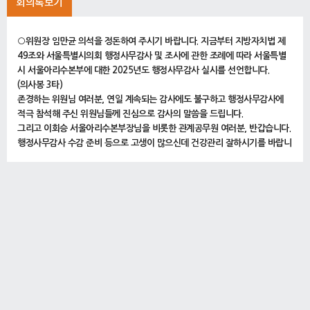
회의록보기
○위원장 임만균 의석을 정돈하여 주시기 바랍니다. 지금부터 지방자치법 제
49조와 서울특별시의회 행정사무감사 및 조사에 관한 조례에 따라 서울특별
시 서울아리수본부에 대한 2025년도 행정사무감사 실시를 선언합니다.
(의사봉 3타)
존경하는 위원님 여러분, 연일 계속되는 감사에도 불구하고 행정사무감사에
적극 참석해 주신 위원님들께 진심으로 감사의 말씀을 드립니다.
그리고 이회승 서울아리수본부장님을 비롯한 관계공무원 여러분, 반갑습니다.
행정사무감사 수감 준비 등으로 고생이 많으신데 건강관리 잘하시기를 바랍니
다.
행정사무감사는 시민의 대표기관인 서울특별시의회가 지난 1년간 집행기관의
추진업무 전반에 대한 성과를 평가하고 차년도 계획을 수립하기 위한 매우 중
요한 과정입니다. 따라서 집행부 관계공무원 및 직원께서는 이러한 행정사무
감사의 취지를 충분히 이해하시고 위원님들의 질의에 성실하게 답변하고 요구
자료를 신속하게 제출하는 등 오늘 행정사무감사가 원활하게 진행될 수 있도
록 노력해 주실 것을 당부드립니다.
그러면 지금부터 서울아리수본부에 대한 행정사무감사를 진행하도록 하겠습
니다.
먼저 수감기관의 선서를 받도록 하겠습니다.
선서에 앞서 감사에 관한 관련 규정을 말씀드리면 지방자치법 제49조제5항