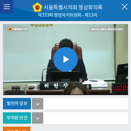
서울특별시의회 영상회의록
제333회 행정자치위원회 - 제13차
Play
Video
발언자 정보
부의된 안건