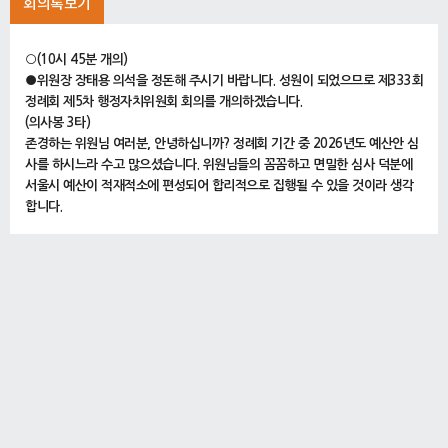
회의록보기
○(10시 45분 개의)
●위원장 장태용 의석을 정돈해 주시기 바랍니다. 성원이 되었으므로 제333회
정례회 제5차 행정자치위원회 회의를 개의하겠습니다.
(의사봉 3타)
존경하는 위원님 여러분, 안녕하십니까? 정례회 기간 중 2026년도 예산안 심
사를 하시느라 수고 많으셨습니다. 위원님들의 꼼꼼하고 면밀한 심사 덕분에
서울시 예산이 적재적소에 편성되어 합리적으로 집행될 수 있을 것이라 생각
합니다.
이상훈 재무국장을 비롯한 관계공무원 여러분, 만나 뵙게 돼 반갑습니다. 오늘
은 재무국 예산안 심사와 우리 위원회 소관 집행기관 예산안 종합심사가 있을
예정입니다. 재무국 직원 여러분들께서는 오늘 예산안 심사의 취지를 인지하
시고 심사가 효과적으로 진행될 수 있도록 성실한 자세로 임해 주시기 바랍니
다.
그러면 의사일정에 들어가도록 하겠습니다.
1. 2025년도 행정자치위원회 행정사무감사 결과보고서 채택의 건
(10시 46분)
○위원장 장태용 의사일정 제1항 2025년도 행정자치위원회 행정사무감사 결
과보고서 채택의 건을 상정합니다.