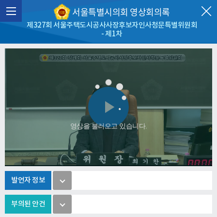
서울특별시의회 영상회의록
제327회 서울주택도시공사사장후보자인사청문특별위원회
- 제1차
Play
영상을 불러오고 있습니다.
Video
발언자 정보
부의된 안건