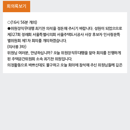
회의록보기
○(16시 56분 개의)
●위원장직무대행 최기찬 의석을 정돈해 주시기 바랍니다. 성원이 되었으므로
제327회 정례회 서울특별시의회 서울주택도시공사 사장 후보자 인사청문특
별위원회 제1차 회의를 개의하겠습니다.
(의사봉 3타)
위원님 여러분, 안녕하십니까? 오늘 위원장직무대행을 맡아 회의를 진행하게
된 주택공간위원회 소속 최기찬 위원입니다.
의정활동으로 바쁘신데도 불구하고 오늘 회의에 참석해 주신 위원님들께 깊은
감사와 존경의 말씀을 드리고자 합니다.
오늘 회의는 서울특별시의회 서울주택도시공사 사장 후보자 인사청문특별위
원회를 이끌어갈 위원장과 부위원장을 선임하는 자리입니다.
위원장이 선임될 때까지 서울특별시의회 기본 조례 제40조제2항의 규정에 따
라 제가 잠시 회의를 진행하도록 하겠습니다. 회의가 원만히 진행될 수 있도록
위원님들의 여러 협조를 부탁드리겠습니다.
그러면 의사일정에 들어가기에 앞서 위원님들의 간단한 인사말씀을 듣는 시간
을 갖도록 하겠습니다.
편의상 제 오른쪽에 계시는 우리 고광민 위원님부터 짧은 인사말씀을 해주시
면 대단히 감사하겠습니다.