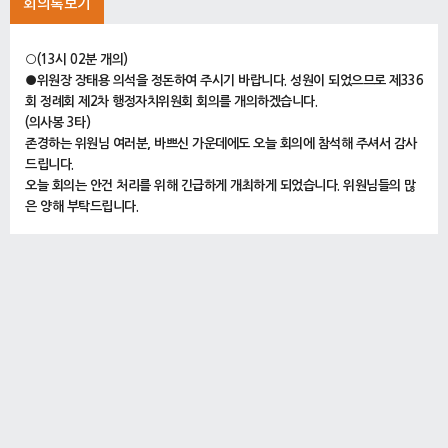
회의록보기
○(13시 02분 개의)
●위원장 장태용 의석을 정돈하여 주시기 바랍니다. 성원이 되었으므로 제336
회 정례회 제2차 행정자치위원회 회의를 개의하겠습니다.
(의사봉 3타)
존경하는 위원님 여러분, 바쁘신 가운데에도 오늘 회의에 참석해 주셔서 감사
드립니다.
오늘 회의는 안건 처리를 위해 긴급하게 개최하게 되었습니다. 위원님들의 많
은 양해 부탁드립니다.
그러면 의사일정에 들어가도록 하겠습니다.
1. 서울특별시 온라인 평생교육 운영에 관한 조례 일부개정조례안(서울특별시
장 제출)
(13시 03분)
○위원장 장태용 의사일정 제1항 서울특별시 온라인 평생교육 운영에 관한 조
례 일부개정조례안을 상정합니다.
(의사봉 3타)
평생교육국장은 발언대로 나오셔서 제안설명을 해 주시기 바랍니다.
●평생교육국장 정진우 의안번호 제3700호 서울특별시 온라인 평생교육 운
영에 관한 조례 일부개정조례안에 대해 제안설명드리겠습니다.