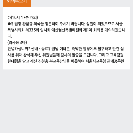
회의록보기
○(10시 17분 개의)
●위원장 황철규 의석을 정돈하여 주시기 바랍니다. 성원이 되었으므로 서울
특별시의회 제335회 임시회 예산결산특별위원회 제1차 회의를 개의하겠습니
다.
(의사봉 3타)
안녕하십니까? 선배ㆍ동료위원님 여러분, 촉박한 일정에도 불구하고 안건 심
사를 위해 참석해 주신 위원님들께 감사의 말씀을 드립니다. 그리고 교육감권
한대행을 맡고 계신 김천홍 부교육감님을 비롯하여 서울시교육청 관계공무원
여러분, 반갑습니다.
지금부터 서울시교육감이 제출한 2026년도 제1회 서울특별시교육비특별회
계 추가경정예산안에 대한 예결위 심사를 진행하도록 하겠습니다.
제1회 추경안의 세부내용은 배부해 드린 추경안 개요와 사업별설명서를 참고
하여 주시기 바랍니다. 그리고 위원님들께서는 한정된 교육 재원이 보다 실효
성 있게 활용될 수 있도록 심사 의결하여 주시기 바랍니다. 아울러 집행기관에
서는 제한된 심사일정이 효율적으로 진행될 수 있도록 적극적인 협조를 당부
드립니다.
다음으로 집행기관 간부 이석 사항에 대하여 안내해 드리겠습니다.
간담회에서 안내해 드린 바와 같이 김천홍 부교육감께서 현재 교육감권한대행
의 직을 수행하고 계셔서 오늘 회의에는 정독도서관 현안사업 추진 관련한 현