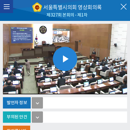
서울특별시의회 영상회의록
제327회 본회의 - 제1차
Play
Video
발언자 정보
부의된 안건