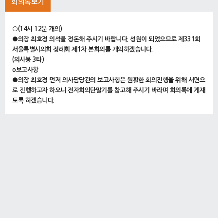
회의록보기
○(14시 12분 개의)
●의장 최호정 의석을 정돈해 주시기 바랍니다. 성원이 되었으므로 제331회
서울특별시의회 정례회 제1차 본회의를 개의하겠습니다.
(의사봉 3타)
o보고사항
●의장 최호정 먼저 의사담당관의 보고사항은 원활한 회의진행을 위해 서면으
로 진행하고자 하오니 전자회의단말기를 참고해 주시기 바라며 회의록에 게재
토록 하겠습니다.
(참고)
제331회 정례회 제1차 회의 보고사항
(회의록 끝에 실음)
●의장 최호정 다음은 본회의에 이석하는 집행기관 공무원에 대하여 말씀드리
겠습니다.
문화본부장은 유네스코 세계유산위원회 관련 회의 참석으로 14시부터 16시
까지 이석한다는 사전 협조 공문이 있었습니다.
의원님 여러분, 양해해 주시기 바랍니다.
그러면 지금부터 의사일정에 들어가겠습니다.
1. 제331회 서울특별시의회 정례회 회기결정의 건