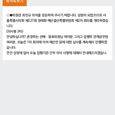
회의록보기
○●위원장 최민규 의석을 정돈하여 주시기 바랍니다. 성원이 되었으므로 서
울특별시의회 제327회 정례회 예산결산특별위원회 제2차 회의를 개의하겠습
니다.
(의사봉 3타)
안녕하십니까? 존경하는 선배ㆍ동료위원님 여러분 그리고 집행부 관계공무원
여러분, 오늘은 1차 회의에 이어 예산안 등에 대한 심사를 계속해서 진행하겠
습니다.
안건 상정에 앞서 오늘 집행기관 간부 이석 사항에 대해서 안내해드리겠습니
다.
간담회에서 안내해드린 바와 같이 김상한 행정1부시장은 한파 대비 취약계층
지원시설 현장점검 및 청년취업사관학교 개관시설 방문을 사유로, 유창수 제2
부시장은 동절기 중대재해 예방을 위한 현장점검을 사유로, 김병민 정무부시
장은 시 주요 현안에 대한 언론인 간담회 및 시의회 정책토론회 참석으로, 원
용걸 시립대 총장은 2025년 전임교원 신규채용 면접심사 참석을 사유로 이석
이 필요하다는 양해요청 공문을 사전에 보내왔습니다.
아울러 대변인은 시장 참석행사 취재 지원으로 14시부터 18시까지, 행정국장
은 상반기 인사 관련 현안회의 참석으로 14시부터 16시 30분까지, 건설기술
정책관은 공공공사 주요 공종 직접 시공의 상생방안 마련을 위한 정책토론회
참석으로 14시부터 16시까지 사전 이석 양해요청이 있었으며, 시민감사옴부