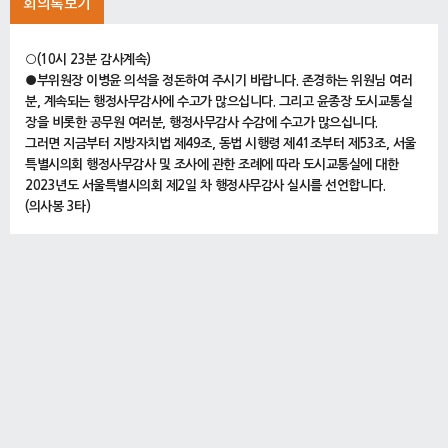
회의록보기
○(10시 23분 감사계속)
●부위원장 이병윤 의석을 정돈하여 주시기 바랍니다. 존경하는 위원님 여러
분, 계속되는 행정사무감사에 수고가 많으십니다. 그리고 윤종장 도시교통실
장을 비롯한 공무원 여러분, 행정사무감사 수감에 수고가 많으십니다.
그러면 지금부터 지방자치법 제49조, 동법 시행령 제41조부터 제53조, 서울
특별시의회 행정사무감사 및 조사에 관한 조례에 따라 도시교통실에 대한
2023년도 서울특별시의회 제2일 차 행정사무감사 실시를 선언합니다.
(의사봉 3타)
오늘 도시교통실 2일 차 행정사무감사 일정에 대하여 말씀드리겠습니다.
오전에는 도시교통실에 대한 감사를 실시하고 오후에는 도시교통실장 및 서울
특별시 버스운송사업조합 이사장을 포함하여 우리 위원회에서 채택 의결한 네
분을 증인으로 출석시켜 질의하고 답변을 듣도록 하겠습니다.
질의에 앞서 도시교통실에 자료를 요구하실 위원 계십니까?
(응답하는 위원 없음)
자료를 요구할 위원이 안 계시므로 어제 제1차 감사에 이어 계속해서 도시교
통실을 상대로 질의하고 답변을 듣도록 하겠습니다. 원만한 감사 진행을 위하
여 질의시간은 15분으로 하고 부족한 경우에는 보충질의 시간을 활용해 주시
기 바랍니다.
오늘은 15분이 되면 마이크가 자동으로 꺼집니다. 참고해 주십시오.