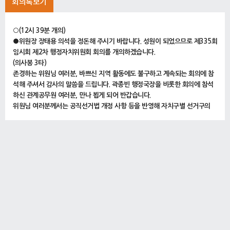
회의록보기
○(12시 39분 개의)
●위원장 장태용 의석을 정돈해 주시기 바랍니다. 성원이 되었으므로 제335회
임시회 제2차 행정자치위원회 회의를 개의하겠습니다.
(의사봉 3타)
존경하는 위원님 여러분, 바쁘신 지역 활동에도 불구하고 계속되는 회의에 참
석해 주셔서 감사의 말씀을 드립니다. 곽종빈 행정국장을 비롯한 회의에 참석
하신 관계공무원 여러분, 만나 뵙게 되어 반갑습니다.
위원님 여러분께서는 공직선거법 개정 사항 등을 반영해 자치구별 선거구의
명칭, 의원정수, 선거구역 등을 조정하여 제출된 개정조례안의 적절성 여부에
대해 심도 있게 심사해 주시기 바라며 관계공무원들께서는 성실한 자세로 보
고와 답변을 해 주시기 바랍니다.
지난 4월 24일 자로 행정자치위원회에 회부된 서울특별시 자치구의회의원 선
거구와 선거구별 의원정수에 관한 조례 일부개정조례안은 우리 위원회에 회부
된 지 7일이 지나지 않은 경우로서 서울특별시의회 회의규칙 제54조의2에 따
르면 의사일정으로 상정할 수 없으나 긴급하고 불가피한 사유로 위원회의 의
결이 있는 경우에는 상정할 수 있다고 규정하고 있습니다.
이에 서울특별시 자치구의회의원 선거구와 선거구별 의원정수에 관한 조례 일
부개정조례안을 상정하고자 하는데 위원님 여러분, 이의 없으십니까?
(「없습니다.」하는 위원 있음)