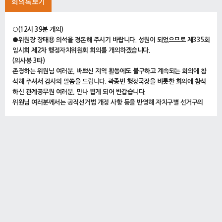
회의록보기
○(12시 39분 개의)
●위원장 장태용 의석을 정돈해 주시기 바랍니다. 성원이 되었으므로 제335회
임시회 제2차 행정자치위원회 회의를 개의하겠습니다.
(의사봉 3타)
존경하는 위원님 여러분, 바쁘신 지역 활동에도 불구하고 계속되는 회의에 참
석해 주셔서 감사의 말씀을 드립니다. 곽종빈 행정국장을 비롯한 회의에 참석
하신 관계공무원 여러분, 만나 뵙게 되어 반갑습니다.
위원님 여러분께서는 공직선거법 개정 사항 등을 반영해 자치구별 선거구의
명칭, 의원정수, 선거구역 등을 조정하여 제출된 개정조례안의 적절성 여부에
대해 심도 있게 심사해 주시기 바라며 관계공무원들께서는 성실한 자세로 보
고와 답변을 해 주시기 바랍니다.
지난 4월 24일 자로 행정자치위원회에 회부된 서울특별시 자치구의회의원 선
거구와 선거구별 의원정수에 관한 조례 일부개정조례안은 우리 위원회에 회부
된 지 7일이 지나지 않은 경우로서 서울특별시의회 회의규칙 제54조의2에 따
르면 의사일정으로 상정할 수 없으나 긴급하고 불가피한 사유로 위원회의 의
결이 있는 경우에는 상정할 수 있다고 규정하고 있습니다.
이에 서울특별시 자치구의회의원 선거구와 선거구별 의원정수에 관한 조례 일
부개정조례안을 상정하고자 하는데 위원님 여러분, 이의 없으십니까?
(「없습니다.」하는 위원 있음)