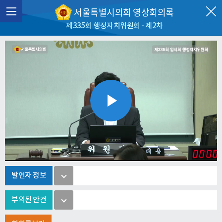
서울특별시의회 영상회의록
제335회 행정자치위원회 - 제2차
Play
Video
발언자 정보
부의된 안건