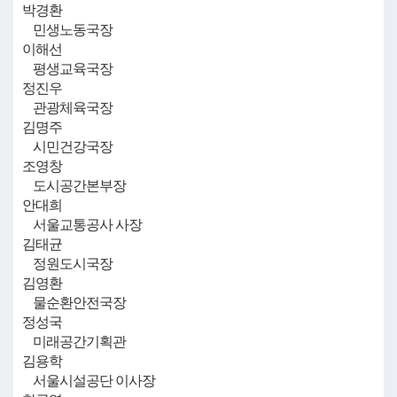
박경환
민생노동국장
이해선
평생교육국장
정진우
관광체육국장
김명주
시민건강국장
조영창
도시공간본부장
안대희
서울교통공사 사장
김태균
정원도시국장
김영환
물순환안전국장
정성국
미래공간기획관
김용학
서울시설공단 이사장