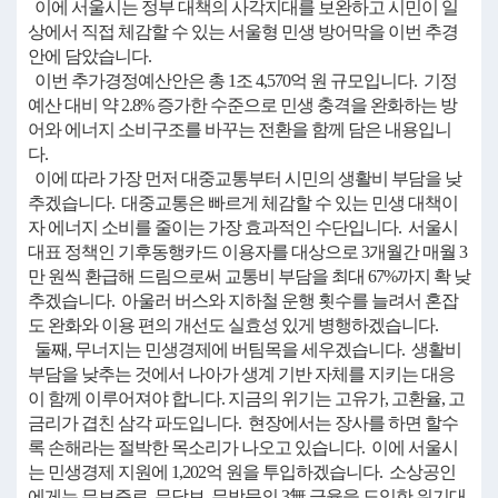
이에 서울시는 정부 대책의 사각지대를 보완하고 시민이 일
상에서 직접 체감할 수 있는 서울형 민생 방어막을 이번 추경
안에 담았습니다.
이번 추가경정예산안은 총 1조 4,570억 원 규모입니다. 기정
예산 대비 약 2.8% 증가한 수준으로 민생 충격을 완화하는 방
어와 에너지 소비구조를 바꾸는 전환을 함께 담은 내용입니
다.
이에 따라 가장 먼저 대중교통부터 시민의 생활비 부담을 낮
추겠습니다. 대중교통은 빠르게 체감할 수 있는 민생 대책이
자 에너지 소비를 줄이는 가장 효과적인 수단입니다. 서울시
대표 정책인 기후동행카드 이용자를 대상으로 3개월간 매월 3
만 원씩 환급해 드림으로써 교통비 부담을 최대 67%까지 확 낮
추겠습니다. 아울러 버스와 지하철 운행 횟수를 늘려서 혼잡
도 완화와 이용 편의 개선도 실효성 있게 병행하겠습니다.
둘째, 무너지는 민생경제에 버팀목을 세우겠습니다. 생활비
부담을 낮추는 것에서 나아가 생계 기반 자체를 지키는 대응
이 함께 이루어져야 합니다. 지금의 위기는 고유가, 고환율, 고
금리가 겹친 삼각 파도입니다. 현장에서는 장사를 하면 할수
록 손해라는 절박한 목소리가 나오고 있습니다. 이에 서울시
는 민생경제 지원에 1,202억 원을 투입하겠습니다. 소상공인
에게는 무보증료, 무담보, 무방문의 3無 금융을 도입한 위기대