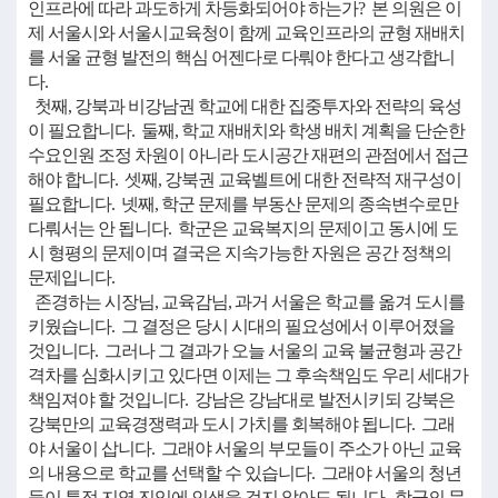
인프라에 따라 과도하게 차등화되어야 하는가? 본 의원은 이
제 서울시와 서울시교육청이 함께 교육인프라의 균형 재배치
를 서울 균형 발전의 핵심 어젠다로 다뤄야 한다고 생각합니
다.
첫째, 강북과 비강남권 학교에 대한 집중투자와 전략의 육성
이 필요합니다. 둘째, 학교 재배치와 학생 배치 계획을 단순한
수요인원 조정 차원이 아니라 도시공간 재편의 관점에서 접근
해야 합니다. 셋째, 강북권 교육벨트에 대한 전략적 재구성이
필요합니다. 넷째, 학군 문제를 부동산 문제의 종속변수로만
다뤄서는 안 됩니다. 학군은 교육복지의 문제이고 동시에 도
시 형평의 문제이며 결국은 지속가능한 자원은 공간 정책의
문제입니다.
존경하는 시장님, 교육감님, 과거 서울은 학교를 옮겨 도시를
키웠습니다. 그 결정은 당시 시대의 필요성에서 이루어졌을
것입니다. 그러나 그 결과가 오늘 서울의 교육 불균형과 공간
격차를 심화시키고 있다면 이제는 그 후속책임도 우리 세대가
책임져야 할 것입니다. 강남은 강남대로 발전시키되 강북은
강북만의 교육경쟁력과 도시 가치를 회복해야 됩니다. 그래
야 서울이 삽니다. 그래야 서울의 부모들이 주소가 아닌 교육
의 내용으로 학교를 선택할 수 있습니다. 그래야 서울의 청년
들이 특정 지역 진입에 인생을 걸지 않아도 됩니다. 학군의 문