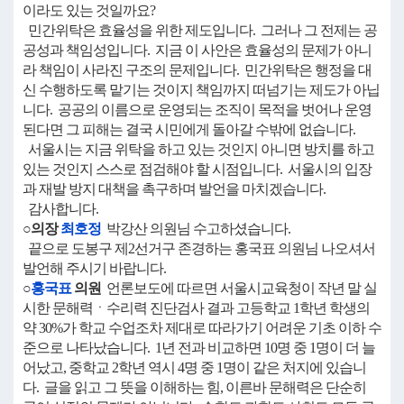
이라도 있는 것일까요?
민간위탁은 효율성을 위한 제도입니다. 그러나 그 전제는 공
공성과 책임성입니다. 지금 이 사안은 효율성의 문제가 아니
라 책임이 사라진 구조의 문제입니다. 민간위탁은 행정을 대
신 수행하도록 맡기는 것이지 책임까지 떠넘기는 제도가 아닙
니다. 공공의 이름으로 운영되는 조직이 목적을 벗어나 운영
된다면 그 피해는 결국 시민에게 돌아갈 수밖에 없습니다.
서울시는 지금 위탁을 하고 있는 것인지 아니면 방치를 하고
있는 것인지 스스로 점검해야 할 시점입니다. 서울시의 입장
과 재발 방지 대책을 촉구하며 발언을 마치겠습니다.
감사합니다.
○의장
최호정
박강산 의원님 수고하셨습니다.
끝으로 도봉구 제2선거구 존경하는 홍국표 의원님 나오셔서
발언해 주시기 바랍니다.
○
홍국표
의원
언론보도에 따르면 서울시교육청이 작년 말 실
시한 문해력ㆍ수리력 진단검사 결과 고등학교 1학년 학생의
약 30%가 학교 수업조차 제대로 따라가기 어려운 기초 이하 수
준으로 나타났습니다. 1년 전과 비교하면 10명 중 1명이 더 늘
어났고, 중학교 2학년 역시 4명 중 1명이 같은 처지에 있습니
다. 글을 읽고 그 뜻을 이해하는 힘, 이른바 문해력은 단순히