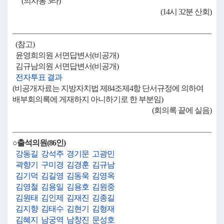
(의사봉 3타)
(14시 32분 산회)
(참고)
윤영희의원 서면답변서(비공개)
김규남의원 서면답변서(비공개)
전자투표 결과
(비공개자료는 지방자치법 제84조제4항 단서규정에 의하여
배부회의록에 게재하지 아니하기로 한 부분임)
(회의록 끝에 실음)
○출석의원(86인)
강동길
강석주
경기문
고광민
곽향기
구미경
김경훈
김규남
김기덕
김길영
김동욱
김영옥
김영철
김용일
김용호
김원중
김원태
김인제
김재진
김종길
김지향
김태수
김현기
김형재
김혜지
남궁역
남창진
문성호