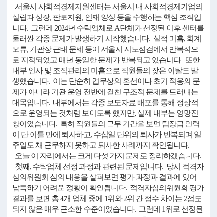
서울시 사회적경제지원센터는 서울시 내 사회적경제기업의
설립과 성장, 판로지원, 인재 양성 등을 수행하는 핵심 조직입
니다. 그런데 2024년 수탁업체로 A단체가 선정된 이후 센터를
둘러싼 각종 문제가 발생하기 시작했습니다. 실적 미흡, 회계
오류, 기관장 근태 문제 등이 서울시 지도점검에서 반복적으
로 지적되었고 매년 동일한 문제가 반복되고 있습니다. 또한
내부 인사 및 조직관리의 미흡으로 직원들의 잦은 이탈도 발
생했습니다. 이는 단순히 업무상의 혼선이나 초기 적응의 문
제가 아니라 기관 운영 전반에 걸친 구조적 문제를 드러내는
대목입니다. 내부에서는 각종 보도자료 배포를 통해 정상적
으로 운영되는 것처럼 보이도록 했지만, 실제 내부는 엉망진
창이었습니다. 특히 직원들의 근무 기간을 보면 팀장급 인력
이 단 이틀 만에 퇴사하고, 수십일 단위의 퇴사가 반복되며 일
주일도 채 근무하지 못하고 퇴사한 사례까지 확인됩니다.
오늘 이 자리에서는 크게 다섯 가지 문제로 정리하겠습니다.
첫째, 수탁업체 선정 과정과 관련된 문제입니다. 당시 적격자
심의위원회 심의 내용을 살펴보면 평가 과정과 결과에 있어
납득하기 어려운 정황이 확인됩니다. 적격자심의위원회 평가
결과를 보면 총 4개 업체 중에 1위와 2위 간 점수 차이는 2점도
되지 않은 매우 근소한 수준이었습니다. 그런데 1위로 선정된