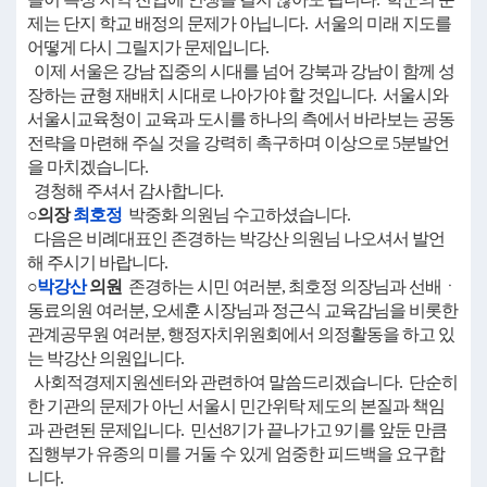
제는 단지 학교 배정의 문제가 아닙니다. 서울의 미래 지도를
어떻게 다시 그릴지가 문제입니다.
이제 서울은 강남 집중의 시대를 넘어 강북과 강남이 함께 성
장하는 균형 재배치 시대로 나아가야 할 것입니다. 서울시와
서울시교육청이 교육과 도시를 하나의 측에서 바라보는 공동
전략을 마련해 주실 것을 강력히 촉구하며 이상으로 5분발언
을 마치겠습니다.
경청해 주셔서 감사합니다.
○의장
최호정
박중화 의원님 수고하셨습니다.
다음은 비례대표인 존경하는 박강산 의원님 나오셔서 발언
해 주시기 바랍니다.
○
박강산
의원
존경하는 시민 여러분, 최호정 의장님과 선배ㆍ
동료의원 여러분, 오세훈 시장님과 정근식 교육감님을 비롯한
관계공무원 여러분, 행정자치위원회에서 의정활동을 하고 있
는 박강산 의원입니다.
사회적경제지원센터와 관련하여 말씀드리겠습니다. 단순히
한 기관의 문제가 아닌 서울시 민간위탁 제도의 본질과 책임
과 관련된 문제입니다. 민선8기가 끝나가고 9기를 앞둔 만큼
집행부가 유종의 미를 거둘 수 있게 엄중한 피드백을 요구합
니다.