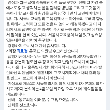
영상과 짧은 글에 익숙해진 아이들을 탓하기 전에 그 환경 속
에서도 읽고 생각하는 힘을 길러줄 방법을 그리고 그것을 가
능하게 할 교사들의 환경을 교육 당국이 먼저 고민해야 할 때
입니다. 서울시교육청의 교육감께서는 아이들의 문해력 향상
을 위해서 노력하고 모든 것을 다 쏟아서 해결하겠다고 이 자
리에서도 답변하고 본 의원이 수시로 문해력과 수리력에 대해
서 질의를 한 바 있습니다. 서울시교육청의 책임 있고 실효성
있는 대책을 강력히 촉구합니다.
경청하여 주셔서 대단히 감사합니다.
○의장
최호정
홍국표 의원님 수고하셨습니다.
집행기관에서는 앞서 발언하신 의원님들의 5분자유발언 내
용을 충분히 검토한 후 정책에 적극 반영해 주시기 바랍니
다. 아울러 서울특별시의회 회의규칙 제37조제4항에 따라 발
언하신 의원님에게 열흘 내에 그 조치계획이나 처리 결과 등
을 반드시 보고하여 주시기 바랍니다.
이상으로 제335회 서울특별시의회 임시회 제1차 본회의를 마
치고 제2차 본회의는 4월 28일 화요일 오후 2시에 개의됨을 알
려드립니다.
선배ㆍ동료의원 여러분, 수고 많으셨습니다.
산회를 선포합니다.