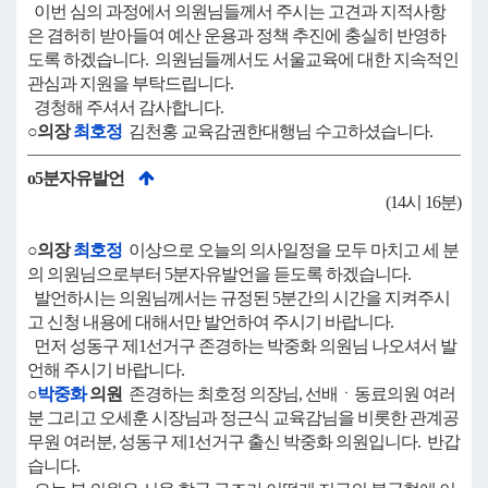
이번 심의 과정에서 의원님들께서 주시는 고견과 지적사항
은 겸허히 받아들여 예산 운용과 정책 추진에 충실히 반영하
도록 하겠습니다. 의원님들께서도 서울교육에 대한 지속적인
관심과 지원을 부탁드립니다.
경청해 주셔서 감사합니다.
○의장
최호정
김천홍 교육감권한대행님 수고하셨습니다.
o5분자유발언
(14시 16분)
○의장
최호정
이상으로 오늘의 의사일정을 모두 마치고 세 분
의 의원님으로부터 5분자유발언을 듣도록 하겠습니다.
발언하시는 의원님께서는 규정된 5분간의 시간을 지켜주시
고 신청 내용에 대해서만 발언하여 주시기 바랍니다.
먼저 성동구 제1선거구 존경하는 박중화 의원님 나오셔서 발
언해 주시기 바랍니다.
○
박중화
의원
존경하는 최호정 의장님, 선배ㆍ동료의원 여러
분 그리고 오세훈 시장님과 정근식 교육감님을 비롯한 관계공
무원 여러분, 성동구 제1선거구 출신 박중화 의원입니다. 반갑
습니다.