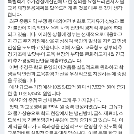
특별회계 추가경정예산안에 대한 심의를 요청드리면서 서울
교육 재정운용계획을 말씀드리게 된 것을 매우 뜻 깊게 생각
합니다.
최근 중동지역 분쟁 등 대외여건 변화로 국제유가 상승과 물
가 불안이 지속되면서 우리 사회 전반의 경제적 부담이 확대
되고 있습니다. 이러한 상황에 정부는 선제적으로 대응하고
자 긴급 추가경정예산을 편성하여 국민의 일상을 지키고 민생
안정을 도모하고 있습니다. 이에 서울시교육청도 정부의 추
경 기조에 발맞추어 교육 현장의 부담을 완화하고자 4월 긴급
히 추가경정예산안을 제출하였습니다.
이번 추경은 학교 운영의 어려움을 실질적으로 완화하고 학
생들의 안전과 교육환경 개선을 우선적으로 지원하는 데 중점
을 두었습니다.
예산 규모는 기정예산 10조 9,422억 원 대비 7,532억 원이 증가
한 총 11조 6,954억 원입니다.
예산안의 중점 편성 내용은 크게 두 가지입니다.
첫째, 학교운영비를 339억 원 증액 편성하였습니다. 고유가
와 물가상승으로 학교 현장에서는 냉난방비, 급식 재료비, 소
모품비 등 기본운영경비 부담이 크게 증가하고 있습니다. 이
에 각급 학교가 교육과정을 안정적으로 운영할 수 있도록 학
교운영비를 실질적으로 확대하였습니다. 이를 통해 학교 현