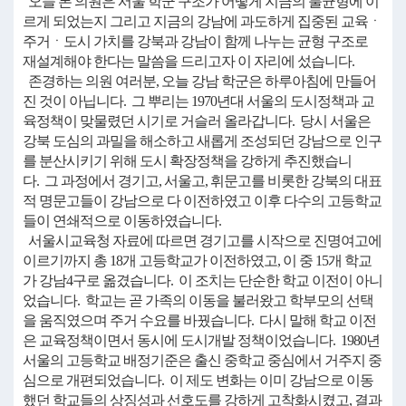
오늘 본 의원은 서울 학군 구조가 어떻게 지금의 불균형에 이
르게 되었는지 그리고 지금의 강남에 과도하게 집중된 교육ㆍ
주거ㆍ도시 가치를 강북과 강남이 함께 나누는 균형 구조로
재설계해야 한다는 말씀을 드리고자 이 자리에 섰습니다.
존경하는 의원 여러분, 오늘 강남 학군은 하루아침에 만들어
진 것이 아닙니다. 그 뿌리는 1970년대 서울의 도시정책과 교
육정책이 맞물렸던 시기로 거슬러 올라갑니다. 당시 서울은
강북 도심의 과밀을 해소하고 새롭게 조성되던 강남으로 인구
를 분산시키기 위해 도시 확장정책을 강하게 추진했습니
다. 그 과정에서 경기고, 서울고, 휘문고를 비롯한 강북의 대표
적 명문고들이 강남으로 다 이전하였고 이후 다수의 고등학교
들이 연쇄적으로 이동하였습니다.
서울시교육청 자료에 따르면 경기고를 시작으로 진명여고에
이르기까지 총 18개 고등학교가 이전하였고, 이 중 15개 학교
가 강남4구로 옮겼습니다. 이 조치는 단순한 학교 이전이 아니
었습니다. 학교는 곧 가족의 이동을 불러왔고 학부모의 선택
을 움직였으며 주거 수요를 바꿨습니다. 다시 말해 학교 이전
은 교육정책이면서 동시에 도시개발 정책이었습니다. 1980년
서울의 고등학교 배정기준은 출신 중학교 중심에서 거주지 중
심으로 개편되었습니다. 이 제도 변화는 이미 강남으로 이동
했던 학교들의 상징성과 선호도를 강하게 고착화시켰고, 결과