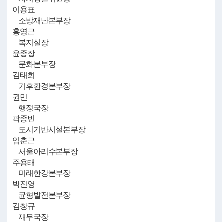
이용표
소방재난본부장
홍영근
복지실장
윤종장
문화본부장
김태희
기후환경본부장
권민
행정국장
곽종빈
도시기반시설본부장
임춘근
서울아리수본부장
주용태
미래한강본부장
박진영
균형발전본부장
김창규
재무국장