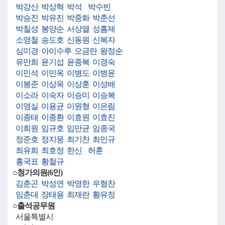
박강산
박상혁
박석
박수빈
박승진
박유진
박중화
박춘선
박칠성
봉양순
서상열
성흠제
소영철
송도호
신동원
신복자
심미경
아이수루
오금란
왕정순
유만희
윤기섭
윤종복
이경숙
이민석
이민옥
이병도
이병윤
이봉준
이상욱
이상훈
이성배
이소라
이숙자
이승미
이승복
이영실
이용균
이원형
이은림
이종태
이종환
이효원
이효진
이희원
임규호
임만균
임종국
정준호
정지웅
최기찬
최민규
최유희
최호정
한신
허훈
홍국표
황철규
○청가의원(6인)
김춘곤
박성연
박영한
우형찬
임춘대
장태용
최재란
황유정
○출석공무원
서울특별시