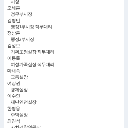
시장
오세훈
정무부시장
김병민
행정1부시장 직무대리
정상훈
행정2부시장
김성보
기획조정실장 직무대리
이동률
여성가족실장 직무대리
마채숙
교통실장
여장권
경제실장
이수연
재난안전실장
한병용
주택실장
최진석
자치경찰위원장