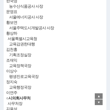
한국영
농수산식품공사 사장
문영표
서울에너지공사 사장
황보연
서울주택도시개발공사 사장
황상하
서울특별시교육청
교육감권한대행
김천홍
기획조정실장
조재익
교육정책국장
이상수
평생진로교육국장
정지숙
교육행정국장
이연주
▲
○시의회사무처
▼
사무처장
김용석