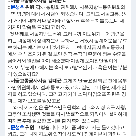
○서울교통공사사장 김태균
네.
○
문성호
위원
감사 총평회 관련해서 서울지방노동위원회의
구제명령에 대해서 하달이 되었습니다. 그리고 서울교통공사
가 거기에 대해서 대응이라고 할까요 후속 조치를 했는데 세
가지만 말씀을 드리려고 해요.
첫 번째로 서울지방노동위, 그러니까 지노위가 구제명령을
하는 과정에서 징계처분이 과하다는 거였지 징계처분을 무효
로 하라는 얘기는 아니었거든요. 그런데 지금 서울교통공사
에서 후속 조치가 된 걸 보면 원직 복직의 주문이 되는 수준을
넘어서서 원인을 아예 해소했다 이렇게 보여진단 말이에
요. 이 부분에 대해서는 혹시 보고받으신 거나 혹은 아는 부분
이 있으실까요?
○서울교통공사사장 김태균
그게 지난 금요일 퇴근 전에 옴부
즈만위원회에서 결과 통보가 왔고요. 일단 그 내용만 제가 인
지를 하고 있습니다. 그리고 과거에 소위 타임오프 관련된 경
과는 제가 보고를 받았고요.
그래서 이 사안은 옴부즈만위원회의 권고와 시정 요구 사항,
그동안 조치했던 것들을 다시 법률적으로 되짚어서 철저하게
따져본 후에 필요한 조치를 할 계획에 있습니다.
○
문성호
위원
그렇습니다. 이게 좀 과하게 저는 들어갔다고
봐요. 그러니까 지노위 입장에서도 “이 징계처분이 과하니 다