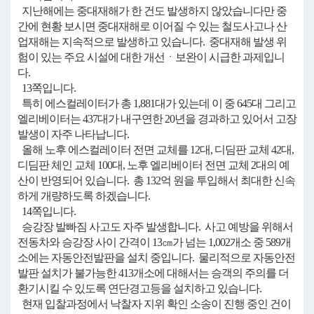
지난해에는 중대재해가 한 건도 발생하지 않았습니다만 중
간에 현황 보시면 중대재해로 이어질 수 있는 철도사고나 산
업재해는 지속적으로 발생하고 있습니다. 중대재해 발생 위
험이 있는 주요 시설에 대한 개선ㆍ보완이 시급한 과제입니
다.
13쪽입니다.
특히 에스컬레이터가 총 1,881대가 있는데 이 중 645대 그리고
엘리베이터는 437대가 내구연한 20년을 경과하고 있어서 고장
발생이 자주 나타납니다.
올해 노후 에스컬레이터 전면 교체를 12대, 디딤판 교체 42대,
디딤판 체인 교체 100대, 노후 엘리베이터 전면 교체 2대의 예
산이 반영되어 있습니다. 총 132억 원을 투입해서 최대한 신속
하게 개량하도록 하겠습니다.
14쪽입니다.
승강장 발빠짐 사고도 자주 발생합니다. 사고 예방을 위해서
전동차와 승강장 사이 간격이 13㎝가 넘는 1,002개소 중 589개
소에는 자동안전발판을 설치 중입니다. 물리적으로 자동안전
발판 설치가 불가능한 413개소에 대해서는 승객의 주의를 더
환기시킬 수 있도록 연단경고등을 설치하고 있습니다.
현재 입찰과정에서 낙찰자 지위 확인 소송이 진행 중인 건이