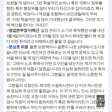
보완할 게 많아서 그런 학술적인 논의나 혹은 국회나 정부를
향한, 특히 행정부를 많이 우리가 타깃으로 잡아야겠죠, 특사
경 권한도 역장이나 역장을 포함해서 보안관들에게 주려
면. 이런 학술적인 걸 많이 기대했는데 결국에는 그러면 조기
에 해산을 한다는 거네요?
○영업본부장 마해근
일정 우리가 소기의 목적했던 바를 내년
3월 9일까지였는데 한 3개월 정도 당겨서 최대한 빨리 해 보겠
다 이런 취지라고 이해하시면 좋을 것 같습니다.
○
문성호
위원
물론 보완책이나 결론이 나온 상태에서 조기로
끝나면 되는데, 개인적인 견해로는 이게 법적 문제도 있고 해
석을 해야 될 게 많기 때문에 저는 시간을 많이 줬으면 하거든
요. 그래서 노조 측에서 어떤 요구안을 냈는지는 제가 여기서
는 자세하게 여쭙지 않겠습니다만 가능한 범위라면 노조 측의
요구안도 잘 들어주시면서, 그분들도 결국엔 우리 소중한 직
원이니까요.
그분들의 요청안도 최대한 수용하시면서 단 이것 하나만은
꼭 명심해 주셨으면 좋겠습니다. 이 TF가 어느 인사 규정이나
승진이나 가점, 표창 이런 거와는 전혀 관련 없이 진짜로 우리
▲
공사 직원이 외부의 범죄라든가 혹은 폭력이라든가 그런 반달
▼
행위에 대해서 우리가 방어하기 위한 TF를 꾸려야 된다, 아니