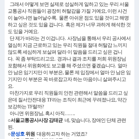
그래서 어떻게 보면 실제로 성실하게 일하고 있는 우리 서울
교통공사 직원들이 굉장히 허탈감을 가질 거예요, 이런 사건
이 늘어나면 늘어날수록. 물론 아쉬운 점도 있을 것이고 해명
하고 싶은 것도 있을 겁니다. 혹은 제가 너무 과하게 해석한 것
도 있을 거예요.
단 제가 바라는 건 이겁니다. 사장님을 통해서 우리 공사에서
열심히 지금 근로하고 있는 우리 직원들 절대 허탈감 느끼지
않도록 세심하게 보살펴 달라 이 말씀을 드리고 싶은 겁니
다. 꼭 좀 부탁드리고요. 경과나 결과 조치를 저희 위원장님
포함해서 위원회에도 보고를 해 주셨으면 좋겠습니다. 얼마
안 남은 임기지만 이 부분은, 물론 제 입장에서 얼마 안 남은 임
기지만 이 부분은 꼭 바로잡고자 하는 마음이니 살펴주시고
요.
마찬가지로 우리 직원들의 안전 관련해서 말씀을 드리고 싶
은데 질서안전대응 TF라는 조직이 최근에 꾸려졌나요, 약간
보강하는 TF랄까?
아니면 위원장님, 혹시 아직…….
○서울교통공사사장 김태균
네, 맞습니다, 장애인 단체 관련
된.
○
문성호
위원
대응하고자 하는 거였죠?