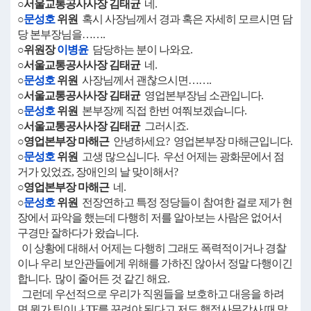
○서울교통공사사장 김태균
네.
○
문성호
위원
혹시 사장님께서 경과 혹은 자세히 모르시면 담
당 본부장님을…….
○위원장
이병윤
담당하는 분이 나와요.
○서울교통공사사장 김태균
네.
○
문성호
위원
사장님께서 괜찮으시면…….
○서울교통공사사장 김태균
영업본부장님 소관입니다.
○
문성호
위원
본부장께 직접 한번 여쭤보겠습니다.
○서울교통공사사장 김태균
그러시죠.
○영업본부장 마해근
안녕하세요? 영업본부장 마해근입니다.
○
문성호
위원
고생 많으십니다. 우선 어제는 광화문에서 점
거가 있었죠, 장애인의 날 맞이해서?
○영업본부장 마해근
네.
○
문성호
위원
전장연하고 특정 정당들이 참여한 걸로 제가 현
장에서 파악을 했는데 다행히 저를 알아보는 사람은 없어서
구경만 잘하다가 왔습니다.
이 상황에 대해서 어제는 다행히 그래도 폭력적이거나 경찰
이나 우리 보안관들에게 위해를 가하진 않아서 정말 다행이긴
합니다. 많이 줄어든 것 같긴 해요.
그런데 우선적으로 우리가 직원들을 보호하고 대응을 하려
면 뭔가 팀이나 TF를 꾸려야 된다고 저도 행정사무감사 때 말