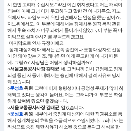
시 한번 고려해 주십시오.” 약간 이런 취지였다고 저는 해석이
되는데 아예 그냥 이게 무고하다고 말한 건 아니거든요, 지노
위에서도. 타임오프제 위반 관련해서는 인정을 했단 말이죠,
지노위에서도. 이 부분에 대해서는 징계처분 원직 복직 관련
해서 후속 조치가 너무 과하게 들어가지 않았나, 이 부분 꼭 마
지막으로 살펴주시기를 부탁드리겠고요.
마지막으로 인사 규정이에요.
징계 대상자에 대해서는 근속 승진이나 표창 대상자로 선정
이 안 돼야 맞는 거죠, 왜냐하면 이게 무고한 게 아니기 때문
에. 그렇죠? 사장님은 어떻게 생각하실까요?
○서울교통공사사장 김태균
네, 그러니까 인사 규정에도 징계
의결 중인 자 등에 대해서는 승진에 대해서 결격 사유로 명시
돼 있습니다.
○
문성호
위원
그런데 이게 형평성이나 공정성 문제가 많이 침
해되고 있다는 생각이 들어요, 저는. 그러니까 이 부분은 확실
하게 살펴봐 줬으면 좋겠습니다.
○서울교통공사사장 김태균
알겠습니다.
○
문성호
위원
내부에서 중징계 대상자에 대한 직권취소를 통
해서 징계처분의 효력을 소급적으로 소멸시켰다, 그러니까 논
리상으로 승진 제한 사유가 해소된 것으로 본다고 해석을 한