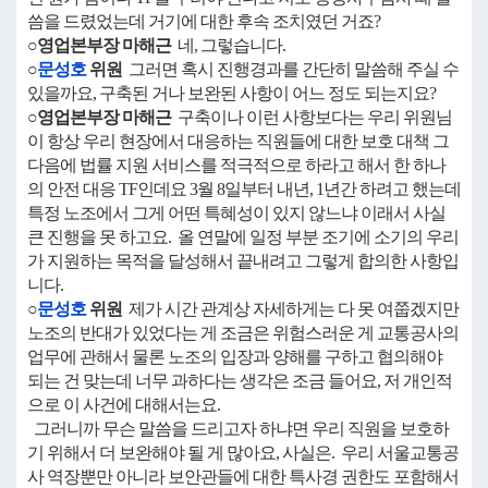
씀을 드렸었는데 거기에 대한 후속 조치였던 거죠?
○영업본부장 마해근
네, 그렇습니다.
○
문성호
위원
그러면 혹시 진행경과를 간단히 말씀해 주실 수
있을까요, 구축된 거나 보완된 사항이 어느 정도 되는지요?
○영업본부장 마해근
구축이나 이런 사항보다는 우리 위원님
이 항상 우리 현장에서 대응하는 직원들에 대한 보호 대책 그
다음에 법률 지원 서비스를 적극적으로 하라고 해서 한 하나
의 안전 대응 TF인데요 3월 8일부터 내년, 1년간 하려고 했는데
특정 노조에서 그게 어떤 특혜성이 있지 않느냐 이래서 사실
큰 진행을 못 하고요. 올 연말에 일정 부분 조기에 소기의 우리
가 지원하는 목적을 달성해서 끝내려고 그렇게 합의한 사항입
니다.
○
문성호
위원
제가 시간 관계상 자세하게는 다 못 여쭙겠지만
노조의 반대가 있었다는 게 조금은 위험스러운 게 교통공사의
업무에 관해서 물론 노조의 입장과 양해를 구하고 협의해야
되는 건 맞는데 너무 과하다는 생각은 조금 들어요, 저 개인적
으로 이 사건에 대해서는요.
그러니까 무슨 말씀을 드리고자 하냐면 우리 직원을 보호하
기 위해서 더 보완해야 될 게 많아요, 사실은. 우리 서울교통공
사 역장뿐만 아니라 보안관들에 대한 특사경 권한도 포함해서