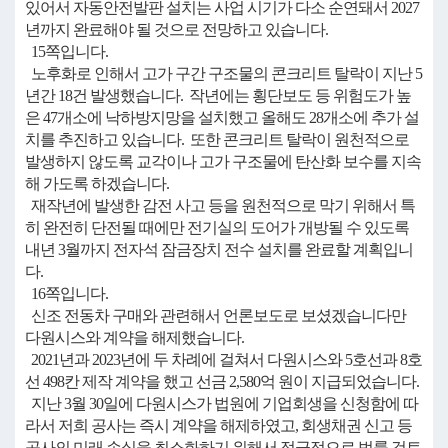
있어서 자동안전발판 설치는 사업 시기가 다소 순연돼서 2027
년까지 완료해야 될 것으로 전망하고 있습니다.
15쪽입니다.
노후화로 인해서 고가 구간 구조물의 콘크리트 탈락이 지난 5
년간 18건 발생했습니다. 작년에는 횡단보도 등 위험도가 높
은 47개소에 낙하방지망을 설치했고 올해도 28개소에 추가 설
치를 추진하고 있습니다. 또한 콘크리트 탈락이 원천적으로
발생하지 않도록 교각이나 고가 구조물에 탄산화 보수를 지속
해 가도록 하겠습니다.
재작년에 발생한 감전 사고 등을 원천적으로 막기 위해서 특
히 완전히 단전될 때에만 전기실의 도어가 개방될 수 있도록
내년 3월까지 전자석 잠금장치 전수 설치를 완료할 계획입니
다.
16쪽입니다.
신조 전동차 구매와 관련해서 언론보도로 보셨겠습니다만
다원시스와 계약을 해제했습니다.
2021년과 2023년에 두 차례에 걸쳐서 다원시스와 5호선과 8호
선 498칸 제작 계약을 했고 선금 2,580억 원이 지급되었습니다.
지난 3월 30일에 다원시스가 법원에 기업회생을 신청함에 따
라서 저희 공사는 즉시 계약을 해제하였고, 회생채권 신고 등
공사의 미래 손실을 최소화하기 위해서 적극적으로 법률 검토