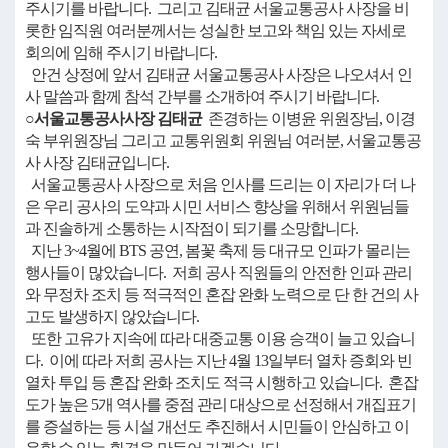
주시기를 바랍니다. 그리고 김태균 서울교통공사 사장을 비
롯한 임직원 여러분께서는 성실한 보고와 책임 있는 자세로
회의에 임해 주시기 바랍니다.
안건 상정에 앞서 김태균 서울교통공사 사장은 나오셔서 인
사 말씀과 함께 참석 간부를 소개하여 주시기 바랍니다.
○서울교통공사사장 김태균
존경하는 이병윤 위원장님, 이경
숙 부위원장님 그리고 교통위원회 위원님 여러분, 서울교통공
사 사장 김태균입니다.
서울교통공사 사장으로 처음 인사를 드리는 이 자리가 더 나
은 우리 공사의 도약과 시민 서비스 향상을 위해서 위원님들
과 진솔하게 소통하는 시작점이 되기를 소망합니다.
지난 3~4월에 BTS 공연, 봄꽃 축제 등 대규모 인파가 몰리는
행사들이 많았습니다. 저희 공사 직원들의 안전한 인파 관리
와 무정차 조치 등 적극적인 혼잡 완화 노력으로 단 한 건의 사
고도 발생하지 않았습니다.
또한 고유가 지속에 따라 대중교통 이용 승객이 늘고 있습니
다. 이에 따라 저희 공사는 지난 4월 13일부터 열차 증회와 빈
열차 투입 등 혼잡 완화 조치도 적극 시행하고 있습니다. 혼잡
도가 높은 5개 역사를 중점 관리 대상으로 선정해서 개집표기
를 증설하는 등 시설 개선도 추진해서 시민들이 안심하고 이