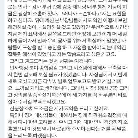
로는 인사ㆍ감사 부서 간에 검증 체계랑 내부 통제 기능이 지
금은 굉장히 소홀해 있다, 그러니까 느슨하다고 저는 표현을
하고 싶어요. 뒤에 계신 본부장님들께서도 약간 어떻게 보면
해명하실 것이나 설명하실 것도 있겠지만 우선적으로 시간상
지금 제가 요약해서 말씀을 드리면 어떻게 보면 이게 더 세밀
하게 들어가서 진짜 우리 공사를 위해서 확실하게 일했던 사
람들이 포상을 받고 승진을 하고 가점을 받아야 되는데 약간
잘못된 해석이 있었다고 저는 말씀드리고 싶은 거고요.
그리고 권고드리는 것 세 번째는 이겁니다.
인사행정 분야 종합점검 그리고 시스템에 대해서 구축을 다
시 한번 검토해 보실 필요가 있겠습니다. 사장님께서 이번에
새로 오셨고 지금 각 부서별로 업무보고도 받고 계실 거예
요. 느끼실 거라고 생각합니다. 그래서 사장님께서 공정 그리
고 정의를 말씀하셨기 때문에 이 세 가지를 꼭 하루빨리 바로
잡아 주시길 부탁드리겠고요.
신분상 조치도 조금은 제가 요약을 드리고 싶어요.
특히나 징계 대상자들에 대해서는 징계 직권취소 결정에 대
해서 다시 한번 고려를 해 주시고 이에 대한 인사 검증까지 소
홀했으니 이것도 역시 바로잡아 주셔야 된다는 거를 꼭 말씀
을 드리도록 하겠습니다.