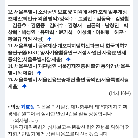
12. 서울특별시 소상공인 보호 및 지원에 관한 조례 일부개정
조례안(최민규 의원 발의)(강석주ㆍ고광민ㆍ김동욱ㆍ김영철
ㆍ김용호ㆍ김원중ㆍ김태수ㆍ김형재ㆍ남궁역ㆍ남창진ㆍ박
상혁ㆍ박성연ㆍ유만희ㆍ윤기섭ㆍ이성배ㆍ이원형ㆍ허훈ㆍ
황철규 의원 찬성)
13. 서울특별시 공유재산 개포디지털혁신파크 내 한국과학기
술연구원(KIST) 양자기술활용연구거점 사업단 사용료 면제
동의안(서울특별시장 제출)
14. 서울특별시 재단법인 서울경제진흥원 출연 동의안(서울특
별시장 제출)
15. 서울특별시 서울신용보증재단 출연 동의안(서울특별시장
제출)
(14시 16분)
○의장
최호정
다음은 의사일정 제12항부터 제15항까지 기획
경제위원회에서 심사한 안건 4건을 일괄 상정합니다.
(의사봉 3타)
기획경제위원회의 심사보고는 원활한 회의진행을 위하여 전
자회의단말기에 제공된 내용으로 대신하겠습니다.