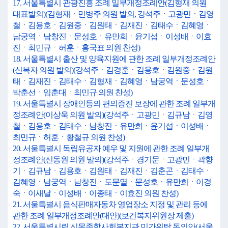
17. 서울특별시 관광진흥 조례 일부개정조례안(김형재 의원
대표발의)(김형재ㆍ민병주 의원 발의, 강석주ㆍ고광민ㆍ김영
철ㆍ김용호ㆍ김원중ㆍ김원태ㆍ김재진ㆍ김태수ㆍ김혜영ㆍ
남궁역ㆍ남창진ㆍ문성호ㆍ유만희ㆍ윤기섭ㆍ이성배ㆍ이효
진ㆍ최민규ㆍ허훈ㆍ홍국표 의원 찬성)
18. 서울특별시 출산 및 양육지원에 관한 조례 일부개정조례안
(신복자 의원 발의)(강석주ㆍ김경훈ㆍ김용호ㆍ김원중ㆍ김원
태ㆍ김재진ㆍ김태수ㆍ김형재ㆍ김혜영ㆍ남궁역ㆍ문성호ㆍ
박춘선ㆍ임춘대ㆍ최민규 의원 찬성)
19. 서울특별시 장애인등의 편의증진 보장에 관한 조례 일부개
정조례안(이상욱 의원 발의)(강석주ㆍ고광민ㆍ김규남ㆍ김영
철ㆍ김용호ㆍ김태수ㆍ남창진ㆍ유만희ㆍ윤기섭ㆍ이성배ㆍ
최민규ㆍ허훈ㆍ황철규 의원 찬성)
20. 서울특별시 독립유공자 예우 및 지원에 관한 조례 일부개
정조례안(신동원 의원 발의)(강석주ㆍ경기문ㆍ고광민ㆍ곽향
기ㆍ김규남ㆍ김용호ㆍ김원태ㆍ김재진ㆍ김춘곤ㆍ김태수ㆍ
김혜영ㆍ남궁역ㆍ남창진ㆍ도문열ㆍ문성호ㆍ유만희ㆍ이경
숙ㆍ이새날ㆍ이성배ㆍ이종태ㆍ이효진 의원 찬성)
21. 서울특별시 음식판매자동차 영업장소 지정 및 관리 등에
관한 조례 일부개정조례안(대안)(보건복지위원장 제출)
22. 서울특별시립 신목종합사회복지관 민간위탁 동의안(서울