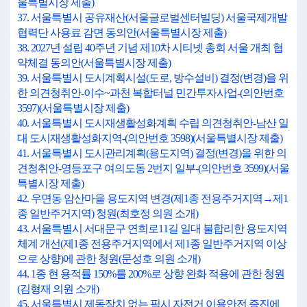
울특별시장 제출)
37. 서울특별시 공유재산(서울글로벌센터빌딩) 서울국제개발
협력단 사용료 감면 동의안(서울특별시장 제출)
38. 2027년 설립 40주년 기념 제10차 시티넷 총회 서울 개최 협
약체결 동의안(서울특별시장 제출)
39. 서울특별시 도시계획시설(도로, 방수설비) 결정(변경)을 위
한 의견청취안-이수~과천 복합터널 민간투자사업-(의안번호
3597)(서울특별시장 제출)
40. 서울특별시 도시재생활성화계획 수립 의견청취안-남산 일
대 도시재생활성화지역-(의안번호 3598)(서울특별시장 제출)
41. 서울특별시 도시관리계획(용도지역) 결정(변경)을 위한 의
견청취안-영등포구 여의도동 2번지 일부-(의안번호 3599)(서울
특별시장 제출)
42. 우면동 암산마을 용도지역 변경(제1종 전용주거지역→제1
종 일반주거지역) 청원(최호정 의원 소개)
43. 서울특별시 서대문구 연희로11길 일대 불합리한 용도지역
체계 개선(제1종 전용주거지역에서 제1종 일반주거지역 이상
으로 상향)에 관한 청원(문성호 의원 소개)
44. 1종 현 용적률 150%를 200%로 상향 완화 적용에 관한 청원
(김형재 의원 소개)
45. 서울특별시 제동장치 없는 픽시 자전거 이용안전 증진에