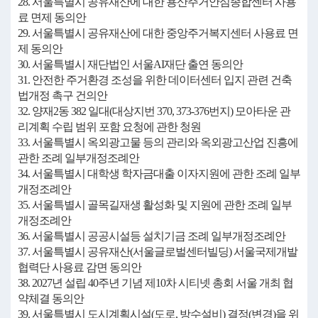
28. 서울특별시 공유재산에 대한 용산주거안심종합센터 사용
료 면제 동의안
29. 서울특별시 공유재산에 대한 중앙주거복지센터 사용료 면
제 동의안
30. 서울특별시 재단법인 서울AI재단 출연 동의안
31. 안전한 주거환경 조성을 위한 데이터센터 입지 관련 건축
법개정 촉구 건의안
32. 양재2동 382 일대(대상지번 370, 373-376번지) 모아타운 관
리계획 수립 범위 포함 요청에 관한 청원
33. 서울특별시 옥외광고물 등의 관리와 옥외광고산업 진흥에
관한 조례 일부개정조례안
34. 서울특별시 대학생 학자금대출 이자지원에 관한 조례 일부
개정조례안
35. 서울특별시 골목길재생 활성화 및 지원에 관한 조례 일부
개정조례안
36. 서울특별시 공공시설등 설치기금 조례 일부개정조례안
37. 서울특별시 공유재산(서울글로벌센터빌딩) 서울국제개발
협력단 사용료 감면 동의안
38. 2027년 설립 40주년 기념 제10차 시티넷 총회 서울 개최 협
약체결 동의안
39. 서울특별시 도시계획시설(도로, 방수설비) 결정(변경)을 위