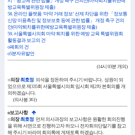
시ㆍ광고에 관한 법률」개정 촉구 건의안(마약퇴치를위한예
방교육특별위원장 제출)
58. 온라인 플랫폼 ‘마약 거래 정보’ 선제 차단을 위한 「정보통
신망 이용촉진 및 정보보호 등에 관한 법률」 개정 촉구 건의
안(마약퇴치를위한예방교육특별위원장 제출)
59. 서울특별시의회 마약 퇴치를 위한 예방 교육 특별위원회
활동결과 보고의 건
o폐회의 건
o5분자유발언
(14시 03분 개의)
○의장
최호정
의석을 정돈하여 주시기 바랍니다. 성원이 되
었으므로 제335회 서울특별시의회 임시회 제2차 본회의를 개
의하겠습니다.
(의사봉 3타)
o보고사항
○의장
최호정
먼저 의사과장의 보고사항은 원활한 회의진행
을 위해 서면으로 진행하고자 하오니 전자회의단말기를 참고
해 주시기 바라며 회의록에 게재토록 하겠습니다.