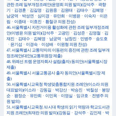
관한 조례 일부개정조례안(윤영희 의원 발의)(강석주ㆍ곽향
기ㆍ김경훈ㆍ김길영ㆍ김원중ㆍ김원태ㆍ김태수ㆍ김혜영ㆍ
남궁역ㆍ박성연ㆍ심미경ㆍ유만희ㆍ이병윤ㆍ이숙자ㆍ이은
림ㆍ이종태ㆍ이효진ㆍ황철규 의원 찬성)
46. 서울특별시 자전거이용 활성화에 관한 조례 일부개정조례
안(이병윤 의원 발의)(강석주ㆍ고광민ㆍ김성준ㆍ김영철ㆍ김
재진ㆍ김태수ㆍ김혜영ㆍ남궁역ㆍ남창진ㆍ민병주ㆍ송도호
ㆍ윤기섭ㆍ이경숙ㆍ이성배ㆍ이원형 의원 찬성)
47. 서울특별시 교통약자의 이동편의 증진에 관한 조례 일부개
정조례안(대안)(교통위원장 제출)
48. 위례선 트램 운영자회사 설립(출자) 동의안(서울특별시장
제출)
49. 서울특별시 서울교통공사 출자 동의안(서울특별시장 제
출)
50. 서울특별시교육청 학생맞춤통합지원 조례안(이소라 의원
대표발의)(이소라ㆍ강동길ㆍ박강산ㆍ박승진ㆍ박칠성ㆍ봉양
순ㆍ왕정순ㆍ유만희ㆍ이민옥ㆍ이영실ㆍ임규호ㆍ전병주 의
원 발의)
51. 서울특별시교육청 AI 시대 학생의 읽기 역량과 학교도서관
지원 조례안(최재란 의원 발의)(강동길ㆍ강석주ㆍ김인제ㆍ박