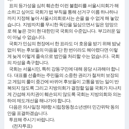
표의 등가성을 심히 훼손한 이런 불합리를 서울시의회가 해
소하고 싶어도 국회가 법 부칙을 통해 선거구 이름 하나하나
까지 지정해 놓아 서울시의회로서는 손을 쓸 수 없게 해 놓았
습니다. 지방자치를 무시한 독단을 일삼으면서 일은 엉망으
로 해 놓은 것이 현 대한민국 국회의 수준입니다. 부끄러운 일
이 아닐 수 없습니다.
국회가 민심의 현장에서 한 표라도 더 호응을 받기 위해 밤낮
없이 뛰는 후보들의 마음을 단 한 번이라도 헤아렸다면 이렇
게 늦게 이렇게 졸속으로 법안을 처리할 수는 없습니다. 국회
의 자성을 촉구합니다.
국회는 서울시민, 특히 강동구민에 대해 응당 사과해야 합니
다. 대표를 선출하는 주민들의 소중한 권리가 철저히 보장되
고 게임의 룰이 중간에 바뀌어 후보들이 고통을 받는 일이 반
복되지 않도록 그리고 지방의회가 결정할 일을 국회가 지나치
게 간섭해 자치권이 훼손되지 않도록 국회는 지방의회와 의논
하여 제도개선을 해나가야 합니다.
다음은 의사일정 제8항 시립창동청소년센터 민간위탁 동의
안을 표결하겠습니다.
투표해 주시기 바랍니다.
(전자투표)