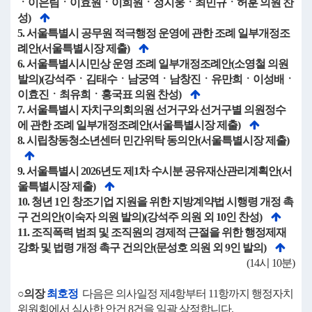
ㆍ이은림ㆍ이효원ㆍ이희원ㆍ정지웅ㆍ최민규ㆍ허훈 의원 찬
성)
5. 서울특별시 공무원 적극행정 운영에 관한 조례 일부개정조
례안(서울특별시장 제출)
6. 서울특별시시민상 운영 조례 일부개정조례안(소영철 의원
발의)(강석주ㆍ김태수ㆍ남궁역ㆍ남창진ㆍ유만희ㆍ이성배ㆍ
이효진ㆍ최유희ㆍ홍국표 의원 찬성)
7. 서울특별시 자치구의회의원 선거구와 선거구별 의원정수
에 관한 조례 일부개정조례안(서울특별시장 제출)
8. 시립창동청소년센터 민간위탁 동의안(서울특별시장 제출)
9. 서울특별시 2026년도 제1차 수시분 공유재산관리계획안(서
울특별시장 제출)
10. 청년 1인 창조기업 지원을 위한 지방계약법 시행령 개정 촉
구 건의안(이숙자 의원 발의)(강석주 의원 외 10인 찬성)
11. 조직폭력 범죄 및 조직원의 경제적 근절을 위한 행정제재
강화 및 법령 개정 촉구 건의안(문성호 의원 외 9인 발의)
(14시 10분)
○의장
최호정
다음은 의사일정 제4항부터 11항까지 행정자치
위원회에서 심사한 안건 8건을 일괄 상정합니다.