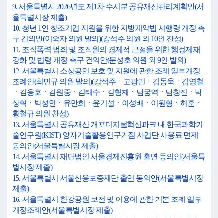
9. 서울특별시 2026년도 제1차 수시분 공유재산관리계획안(서
울특별시장 제출)
10. 청년 1인 창조기업 지원을 위한 지방계약법 시행령 개정 촉
구 건의안(이숙자 의원 발의)(강석주 의원 외 10인 찬성)
11. 조직폭력 범죄 및 조직원의 경제적 근절을 위한 행정제재
강화 및 법령 개정 촉구 건의안(문성호 의원 외 9인 발의)
12. 서울특별시 소상공인 보호 및 지원에 관한 조례 일부개정
조례안(최민규 의원 발의)(강석주ㆍ고광민ㆍ김동욱ㆍ김영철
ㆍ김용호ㆍ김원중ㆍ김태수ㆍ김형재ㆍ남궁역ㆍ남창진ㆍ박
상혁ㆍ박성연ㆍ유만희ㆍ윤기섭ㆍ이성배ㆍ이원형ㆍ허훈ㆍ
황철규 의원 찬성)
13. 서울특별시 공유재산 개포디지털혁신파크 내 한국과학기
술연구원(KIST) 양자기술활용연구거점 사업단 사용료 면제
동의안(서울특별시장 제출)
14. 서울특별시 재단법인 서울경제진흥원 출연 동의안(서울특
별시장 제출)
15. 서울특별시 서울신용보증재단 출연 동의안(서울특별시장
제출)
16. 서울특별시 한강공원 보전 및 이용에 관한 기본 조례 일부
개정조례안(서울특별시장 제출)