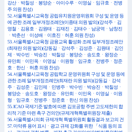
강산ㆍ박칠성ㆍ봉양순ㆍ아이수루ㆍ이영실ㆍ임규호ㆍ전병
주 의원 찬성)
52. 서울특별시교육청 공립유치원운영위원회 구성 및 운영 등
에 관한 조례 일부개정조례안(이종태 의원 발의)(강석주ㆍ김
영철ㆍ김용호ㆍ김원태ㆍ김재진ㆍ김태수ㆍ남궁역ㆍ남창진
ㆍ박춘선ㆍ이성배ㆍ이효진ㆍ허훈 의원 찬성)
53. 서울특별시교육청 금융교육 활성화 조례 일부개정조례안
(최재란 의원 발의)(강동길ㆍ강석주ㆍ김성준ㆍ김원태ㆍ김인
제ㆍ박수빈ㆍ박승진ㆍ박칠성ㆍ봉양순ㆍ송도호ㆍ왕정순ㆍ
유만희ㆍ이민옥ㆍ이영실ㆍ이원형ㆍ임규호ㆍ전병주ㆍ정준
호ㆍ한신ㆍ허훈 의원 찬성)
54. 서울특별시교육청 공립학교 운영위원회 구성 및 운영 등에
관한 조례 일부개정조례안(최재란 의원 발의)(강동길ㆍ강석
주ㆍ김성준ㆍ김인제ㆍ민병주ㆍ박수빈ㆍ박승진ㆍ박칠성ㆍ
봉양순ㆍ송도호ㆍ왕정순ㆍ유만희ㆍ이민옥ㆍ이영실ㆍ이원
형ㆍ임규호ㆍ전병주ㆍ정준호ㆍ한신 의원 찬성)
55. ICAO 국제기준 발효에 따른 김포공항 주변 고도제한의 합
리적 기준 마련 촉구 건의안(규제개혁특별위원장 제출)
56. 서울특별시의회 규제개혁 특별위원회 활동결과 보고의 건
57. 마약류 용어 표시ㆍ광고 규제 강화를 위한 「식품 등의 표