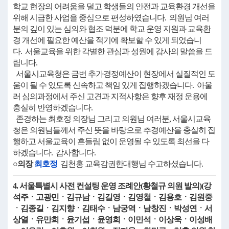
학교 현장의 어려움을 덜고 학생들의 안전과 교육환경 개선을
위해 시급한 사업을 중심으로 편성하였습니다. 의원님 여러
분의 깊이 있는 심의와 협조 덕분에 학교 운영 지원과 교육환
경 개선에 필요한 예산을 적기에 확보할 수 있게 되었습니
다. 서울교육을 위한 각별한 관심과 성원에 감사의 말씀을 드
립니다.
서울시교육청은 금번 추가경정예산이 현장에서 실질적인 도
움이 될 수 있도록 신속하고 책임 있게 집행하겠습니다. 아울
러 심의과정에서 주신 고견과 지적사항은 향후 재정 운용에
충실히 반영하겠습니다.
존경하는 최호정 의장님 그리고 의원님 여러분, 서울시교육
청은 의원님들께서 주신 뜻을 바탕으로 추경예산을 충실히 집
행하고 서울교육이 흔들림 없이 운영될 수 있도록 최선을 다
하겠습니다. 감사합니다.
○의장
최호정
김천홍 교육감권한대행님 수고하셨습니다.
4. 서울특별시 사전 컨설팅 운영 조례안(황철규 의원 발의)(강
석주ㆍ고광민ㆍ김규남ㆍ김길영ㆍ김영철ㆍ김용호ㆍ김원중
ㆍ김종길ㆍ김지향ㆍ김태수ㆍ남궁역ㆍ남창진ㆍ박성연ㆍ서
상열ㆍ유만희ㆍ윤기섭ㆍ윤영희ㆍ이민석ㆍ이상욱ㆍ이성배