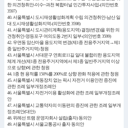
한 의견청취안-이수~과천 복합터널 민간투자사업-(의안번호
3597)
40. 서울특별시 도시재생활성화계획 수립 의견청취안-남산 일
대 도시재생활성화지역-(의안번호 3598)
41. 서울특별시 도시관리계획(용도지역) 결정(변경)을 위한 의
견청취안-영등포구 여의도동 2번지 일부-(의안번호 3599)
42. 우면동 암산마을 용도지역 변경(제1종 전용주거지역→제1
종 일반주거지역) 청원
43. 서울특별시 서대문구 연희로11길 일대 불합리한 용도지역
체계 개선(제1종 전용주거지역에서 제1종 일반주거지역 이상
으로 상향)에 관한 청원
44. 1종 현 용적률 150%를 200%로 상향 완화 적용에 관한 청원
45. 서울특별시 제동장치 없는 픽시 자전거 이용안전 증진에
관한 조례 일부개정조례안
46. 서울특별시 자전거이용 활성화에 관한 조례 일부개정조례
안
47. 서울특별시 교통약자의 이동편의 증진에 관한 조례 일부개
정조례안(대안)
48. 위례선 트램 운영자회사 설립(출자) 동의안
49. 서울특별시 서울교통공사 출자 동의안