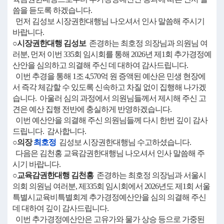
씀을 듣도록 하겠습니다.
먼저 김성보 시장권한대행님 나오셔서 인사 말씀해 주시기
바랍니다.
○시장권한대행 김성보
존경하는 최호정 의장님과 의원님 여
러분, 먼저 이번 335회 임시회를 통해 2026년 제1회 추가경정예
산안을 심의하고 의결해 주신 데 대하여 감사드립니다.
이번 추경을 통해 1조 4,570억 원 증액된 예산은 민생 현장에
서 즉각 체감할 수 있도록 신속하고 차질 없이 집행해 나가겠
습니다. 아울러 심의 과정에서 의원님들께서 제시해 주신 고
견은 예산 집행 전반에 충실하게 반영하겠습니다.
이번 예산안을 의결해 주신 의원님들께 다시 한번 깊이 감사
드립니다. 감사합니다.
○의장
최호정
김성보 시장권한대행님 수고하셨습니다.
다음은 김천홍 교육감권한대행님 나오셔서 인사 말씀해 주
시기 바랍니다.
○교육감권한대행 김천홍
존경하는 최호정 의장님과 서울시
의회 의원님 여러분, 제335회 임시회에서 2026년도 제1회 서울
특별시교육비특별회계 추가경정예산안을 심의 의결해 주신
데 대하여 깊이 감사드립니다.
이번 추가경정예산안은 고유가와 물가 상승 등으로 가중된