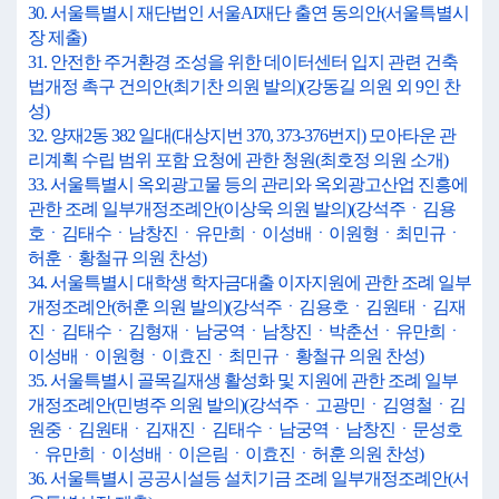
30. 서울특별시 재단법인 서울AI재단 출연 동의안(서울특별시
장 제출)
31. 안전한 주거환경 조성을 위한 데이터센터 입지 관련 건축
법개정 촉구 건의안(최기찬 의원 발의)(강동길 의원 외 9인 찬
성)
32. 양재2동 382 일대(대상지번 370, 373-376번지) 모아타운 관
리계획 수립 범위 포함 요청에 관한 청원(최호정 의원 소개)
33. 서울특별시 옥외광고물 등의 관리와 옥외광고산업 진흥에
관한 조례 일부개정조례안(이상욱 의원 발의)(강석주ㆍ김용
호ㆍ김태수ㆍ남창진ㆍ유만희ㆍ이성배ㆍ이원형ㆍ최민규ㆍ
허훈ㆍ황철규 의원 찬성)
34. 서울특별시 대학생 학자금대출 이자지원에 관한 조례 일부
개정조례안(허훈 의원 발의)(강석주ㆍ김용호ㆍ김원태ㆍ김재
진ㆍ김태수ㆍ김형재ㆍ남궁역ㆍ남창진ㆍ박춘선ㆍ유만희ㆍ
이성배ㆍ이원형ㆍ이효진ㆍ최민규ㆍ황철규 의원 찬성)
35. 서울특별시 골목길재생 활성화 및 지원에 관한 조례 일부
개정조례안(민병주 의원 발의)(강석주ㆍ고광민ㆍ김영철ㆍ김
원중ㆍ김원태ㆍ김재진ㆍ김태수ㆍ남궁역ㆍ남창진ㆍ문성호
ㆍ유만희ㆍ이성배ㆍ이은림ㆍ이효진ㆍ허훈 의원 찬성)
36. 서울특별시 공공시설등 설치기금 조례 일부개정조례안(서