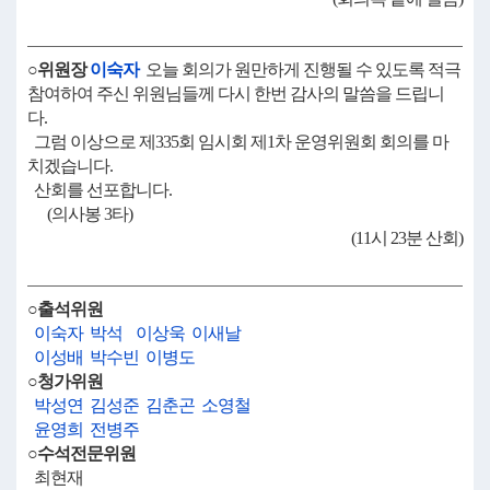
○위원장
이숙자
오늘 회의가 원만하게 진행될 수 있도록 적극
참여하여 주신 위원님들께 다시 한번 감사의 말씀을 드립니
다.
그럼 이상으로 제335회 임시회 제1차 운영위원회 회의를 마
치겠습니다.
산회를 선포합니다.
(의사봉 3타)
(11시 23분 산회)
○출석위원
이숙자
박석
이상욱
이새날
이성배
박수빈
이병도
○청가위원
박성연
김성준
김춘곤
소영철
윤영희
전병주
○수석전문위원
최현재