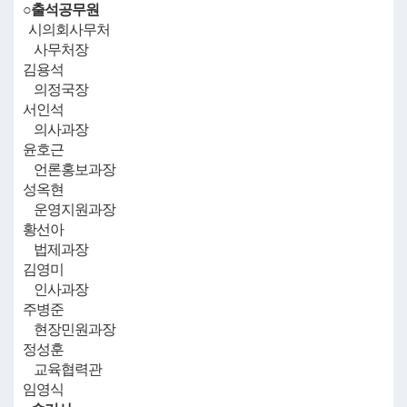
○출석공무원
시의회사무처
사무처장
김용석
의정국장
서인석
의사과장
윤호근
언론홍보과장
성옥현
운영지원과장
황선아
법제과장
김영미
인사과장
주병준
현장민원과장
정성훈
교육협력관
임영식