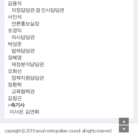
김용석
의정담당관 겸 인사담당관
서인석
언론홍보실장
조경익
의사담당관
박성준
법제담당관
장혜명
재정분석담당관
오희선
정책지원담당관
정환학
교육협력관
김창근
○속기사
이서은 김연화
▲
▼
copyright © 2019 seoul metropolitan council. all rights reserved