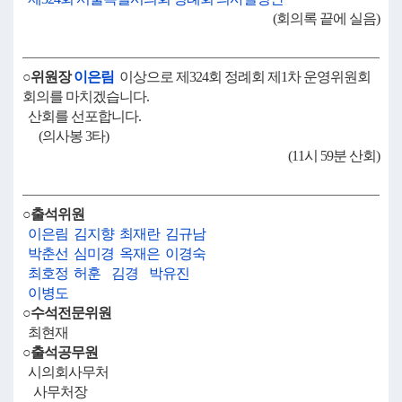
(회의록 끝에 실음)
○위원장
이은림
이상으로 제324회 정례회 제1차 운영위원회
회의를 마치겠습니다.
산회를 선포합니다.
(의사봉 3타)
(11시 59분 산회)
○출석위원
이은림
김지향
최재란
김규남
박춘선
심미경
옥재은
이경숙
최호정
허훈
김경
박유진
이병도
○수석전문위원
최현재
○출석공무원
시의회사무처
사무처장