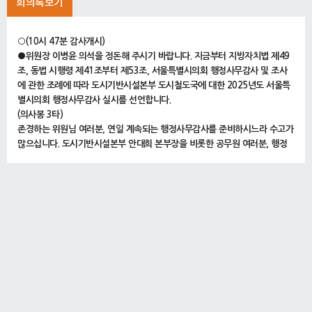
회의록보기
○(10시 47분 감사개시)
●위원장 이병윤 의석을 정돈해 주시기 바랍니다. 지금부터 지방자치법 제49
조, 동법 시행령 제41조부터 제53조, 서울특별시의회 행정사무감사 및 조사
에 관한 조례에 따라 도시기반시설본부 도시철도국에 대한 2025년도 서울특
별시의회 행정사무감사 실시를 선언합니다.
(의사봉 3타)
존경하는 위원님 여러분, 연일 계속되는 행정사무감사를 준비하시느라 수고가
많으십니다. 도시기반시설본부 안대희 본부장을 비롯한 공무원 여러분, 행정
사무감사 수감 준비로 수고 많이 하셨습니다.
오늘 실시하는 행정사무감사는 도시기반시설본부 도시철도국 업무 전반에 관
한 집행 실태를 세밀하게 파악하고 사업의 전 과정이 투명하고 효율적으로 추
진되고 있는지를 확인함으로써 불합리한 사항들은 시정하고 개선하는 데에 그
목적이 있다 할 것입니다.
오늘 감사 일정에 대하여 말씀드리겠습니다.
오전에는 도시기반시설본부 도시철도국에 대한 감사를 실시하고 오후에는 도
시기반시설본부 도시철도국 및 동북선 건설공사 사고 등 세 가지 사항과 관련
하여 우리 위원회에서 채택 의결한 증인을 출석시켜 질의하고 답변을 듣도록
하겠습니다.
그러면 감사에 앞서 피감사기관의 선서를 받도록 하겠습니다.