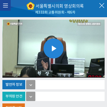
서울특별시의회 영상회의록
제333회 교통위원회 - 제6차
Play
Video
발언자 정보
부의된 안건