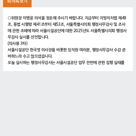
회의록보기
○위원장 이병윤 의석을 정돈해 주시기 바랍니다. 지금부터 지방자치법 제49
조, 동법 시행령 제41조부터 제53조, 서울특별시의회 행정사무감사 및 조사
에 관한 조례에 따라 서울시설공단에 대한 2025년도 서울특별시의회 행정사
무감사 실시를 선언합니다.
(의사봉 3타)
서울시설공단 한국영 이사장을 비롯한 임직원 여러분, 행정사무감사 수감 준
비하느라 수고 많으셨습니다.
오늘 실시하는 행정사무감사는 서울시설공단 업무 전반에 관한 집행 실태를
세밀하게 파악하고 사업의 전 과정이 투명하고 효율적으로 추진되고 있는지를
확인함으로써 불합리한 사항들은 시정하고 개선하는 데에 그 목적이 있다 할
것입니다.
그러면 감사에 앞서 피감사기관의 선서를 받도록 하겠습니다.
피감사기관 관계자가 정당한 사유 없이 출석하지 아니하거나 증언을 거부할
때에는 지방자치법 등 관련 규정에 따라 과태료를 부과할 수 있고 위증의 경우
에는 고발될 수 있음을 알려드리니 관계임직원 여러분께서는 이점을 유념해
주시기 바랍니다.
한국영 서울시설공단 이사장은 발언대로 나오시고 선서 대상 임직원 여러분은
자리에서 일어나 주시기 바랍니다. 선서가 끝나면 서명 후 제출해 주시기 바랍
니다.