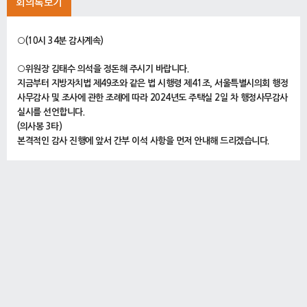
회의록보기
○(10시 34분 감사계속)
○위원장 김태수 의석을 정돈해 주시기 바랍니다.
지금부터 지방자치법 제49조와 같은 법 시행령 제41조, 서울특별시의회 행정
사무감사 및 조사에 관한 조례에 따라 2024년도 주택실 2일 차 행정사무감사
실시를 선언합니다.
(의사봉 3타)
본격적인 감사 진행에 앞서 간부 이석 사항을 먼저 안내해 드리겠습니다.
이준형 주택정책관과 신동권 공공주택과장이 서울시-국토부 합동 기자설명회
참석 관계로 오늘 10시부터 13시까지 이석한다는 사전 양해요청이 있었습니
다.
위원님 여러분, 양해해 주시기 바랍니다.
존경하는 선배ㆍ동료위원님 여러분, 어제에 이어 오늘 주택실 2일 차 행정사
무감사 일정에도 적극 참여해 주셔서 감사드립니다. 그리고 한병용 주택실장
을 비롯한 집행기관 관계공무원 여러분, 계속되는 행정사무감사 준비에 수고
가 많으십니다.
오늘 감사에서는 어제 11월 4일 주택실 1일 차 행정사무감사에 이어 위원님
들의 질의와 답변을 듣는 시간을 갖도록 하겠습니다. 질의답변은 관례에 따라
일문일답식으로 하겠습니다.