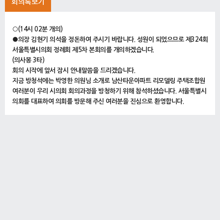
회의록보기
○(14시 02분 개의)
●의장 김현기 의석을 정돈하여 주시기 바랍니다. 성원이 되었으므로 제324회
서울특별시의회 정례회 제5차 본회의를 개의하겠습니다.
(의사봉 3타)
회의 시작에 앞서 잠시 안내말씀을 드리겠습니다.
지금 방청석에는 박영한 의원님 소개로 남산타운아파트 리모델링 주택조합원
여러분이 우리 시의회 회의과정을 방청하기 위해 참석하셨습니다. 서울특별시
의회를 대표하여 의회를 방문해 주신 여러분을 진심으로 환영합니다.
지금 피켓을 갖고 오셨는데 회의 도중에는 게시하면 안 됩니다. 이따가 끝나고
여러분들이 기념사진을 찍을 때는 하셔도 무방하겠습니다.
다음은 의사담당관으로부터 보고가 있겠습니다.
o보고사항
(14시 03분)
○의사담당관 박성준 제324회 정례회 제5차 본회의 의사담당관 보고사항입
니다.
먼저 대안 제출 현황입니다.
도시계획균형위원회 등 2개 상임위원회에서 총 2건의 대안이 제출되었습니
다.