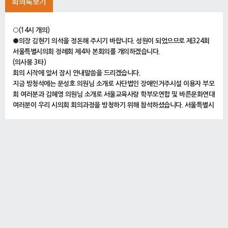
회의록보기
○(14시 개의)
●의장 김현기 의석을 정돈해 주시기 바랍니다. 성원이 되었으므로 제324회
서울특별시의회 정례회 제4차 본회의를 개의하겠습니다.
(의사봉 3타)
회의 시작에 앞서 잠시 안내말씀을 드리겠습니다.
지금 방청석에는 문성호 의원님 소개로 사단법인 장애인거주시설 이용자 부모
회 여러분과 김혜영 의원님 소개로 서울교육사랑 학부모연합 및 바른문화연대
여러분이 우리 시의회 회의과정을 방청하기 위해 참석하셨습니다. 서울특별시
의회를 대표하여 의회를 방문해 주신 여러분을 진심으로 환영합니다.
o보고사항
●의장 김현기 다음은 의사담당관으로부터 보고가 있겠습니다.
○의사담당관 박성준 제324회 정례회 제4차 본회의 의사담당관 보고사항입
니다.
먼저 대안 제출 현황입니다.
도시계획균형위원회에서 1건의 대안이 제출되었습니다.
이어서 철회된 의안입니다.
시장 제출 의안 1건이 철회되었습니다.
다음은 서면질문에 대한 답변서 제출입니다.