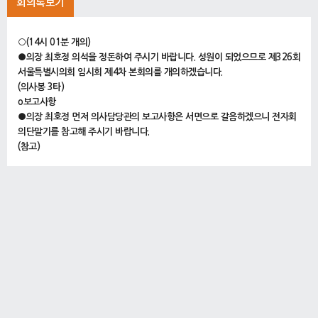
회의록보기
○(14시 01분 개의)
●의장 최호정 의석을 정돈하여 주시기 바랍니다. 성원이 되었으므로 제326회
서울특별시의회 임시회 제4차 본회의를 개의하겠습니다.
(의사봉 3타)
o보고사항
●의장 최호정 먼저 의사담당관의 보고사항은 서면으로 갈음하겠으니 전자회
의단말기를 참고해 주시기 바랍니다.
(참고)
제326회 임시회 제4차 회의 보고사항
(회의록 끝에 실음)
●의장 최호정 다음은 회의에 이석하는 집행기관 공무원에 대해 말씀드리겠습
니다.
서울특별시 복지실장은 2024 서울사회복지대회 참석으로 15시부터 18시까
지 이석하고, 서울특별시교육청 교육감 권한대행은 뉴질랜드 총리 방한에 따
른 한-뉴 교육 파트너십 기념식 참석으로 16시부터 18시까지, 기획조정실장
은 늘봄학교 관련 교육부 차관 시도교육청 부교육감 영상회의 참석으로 16시
부터 18시까지 이석한다는 사전 협조 공문이 있었습니다.
의원님 여러분, 양해해 주시기 바랍니다.
의사일정에 들어가기에 앞서 회의 진행과 관련하여 안내말씀 드리겠습니다.