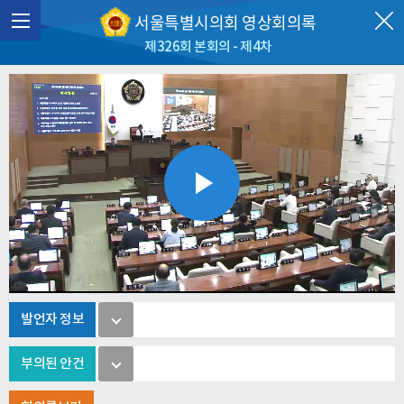
서울특별시의회 영상회의록
제326회 본회의 - 제4차
Play
Video
발언자 정보
부의된 안건