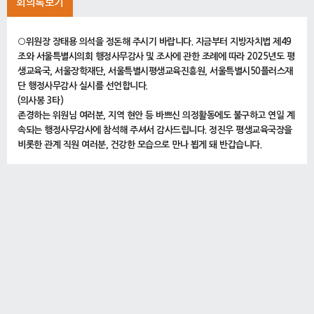
회의록보기
○위원장 장태용 의석을 정돈해 주시기 바랍니다. 지금부터 지방자치법 제49
조와 서울특별시의회 행정사무감사 및 조사에 관한 조례에 따라 2025년도 평
생교육국, 서울장학재단, 서울특별시평생교육진흥원, 서울특별시50플러스재
단 행정사무감사 실시를 선언합니다.
(의사봉 3타)
존경하는 위원님 여러분, 지역 현안 등 바쁘신 의정활동에도 불구하고 연일 계
속되는 행정사무감사에 참석해 주셔서 감사드립니다. 정진우 평생교육국장을
비롯한 관계 직원 여러분, 건강한 모습으로 만나 뵙게 돼 반갑습니다.
평생교육국은 시민과 도시가 함께 성장하는 학습도시 서울이라는 비전을 가지
고 공정한 학습 기회 제공, 중장년 교육 약자 지원, 청소년의 건강한 성장ㆍ발
달 지원 등 다양한 사업을 추진하고 있습니다. 또한 평생교육국과 산하 출연기
관은 서울시민의 교육 복지 실현을 이끄는 서울시 정책의 핵심축으로서 중추
적 역할을 담당하고 있습니다.
위원님들께서는 평생교육국과 산하 출연기관이 본연의 책무를 성실히 다하고
있는지 꼼꼼히 살피셔서 정책 감사로서 내실 있고 발전적인 행정사무감사가
실시될 수 있도록 노력해 주실 것을 당부드립니다.
아울러 평생교육국과 출연기관 관계자 여러분께서는 이러한 행정사무감사의
취지와 목적을 충분히 인식하시어 위원님들께서 제시하시는 고견과 질의사항
을 기관 운영에 충실히 반영하고 지적된 사항은 적극적으로 시정함으로써 오