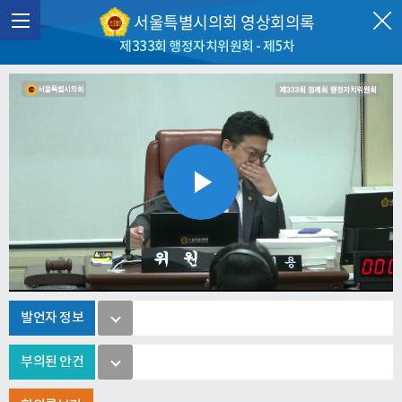
서울특별시의회 영상회의록
제333회 행정자치위원회 - 제5차
Play
Video
발언자 정보
부의된 안건