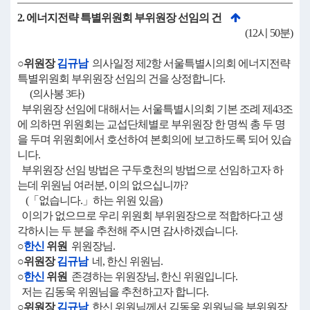
2. 에너지전략 특별위원회 부위원장 선임의 건
(12시 50분)
○위원장
김규남
의사일정 제2항 서울특별시의회 에너지전략
특별위원회 부위원장 선임의 건을 상정합니다.
(의사봉 3타)
부위원장 선임에 대해서는 서울특별시의회 기본 조례 제43조
에 의하면 위원회는 교섭단체별로 부위원장 한 명씩 총 두 명
을 두며 위원회에서 호선하여 본회의에 보고하도록 되어 있습
니다.
부위원장 선임 방법은 구두호천의 방법으로 선임하고자 하
는데 위원님 여러분, 이의 없으십니까?
(「없습니다.」하는 위원 있음)
이의가 없으므로 우리 위원회 부위원장으로 적합하다고 생
각하시는 두 분을 추천해 주시면 감사하겠습니다.
○
한신
위원
위원장님.
○위원장
김규남
네, 한신 위원님.
○
한신
위원
존경하는 위원장님, 한신 위원입니다.
저는 김동욱 위원님을 추천하고자 합니다.
○위원장
김규남
한신 위원님께서 김동욱 위원님을 부위원장