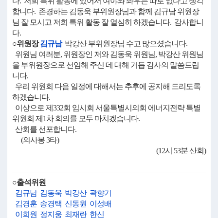
다. 저희 특위 활동에 있어서 여야와 좌우는 따로 없다고 생각
합니다. 존경하는 김동욱 부위원장님과 함께 김규남 위원장
님 잘 모시고 저희 특위 활동 잘 열심히 하겠습니다. 감사합니
다.
○위원장
김규남
박강산 부위원장님 수고 많으셨습니다.
위원님 여러분, 위원장인 저와 김동욱 위원님, 박강산 위원님
을 부위원장으로 선임해 주신 데 대해 거듭 감사의 말씀드립
니다.
우리 위원회 다음 일정에 대해서는 추후에 공지해 드리도록
하겠습니다.
이상으로 제332회 임시회 서울특별시의회 에너지전략 특별
위원회 제1차 회의를 모두 마치겠습니다.
산회를 선포합니다.
(의사봉 3타)
(12시 53분 산회)
○출석위원
김규남
김동욱
박강산
곽향기
김경훈
송경택
신동원
이성배
이희원
정지웅
최재란
한신