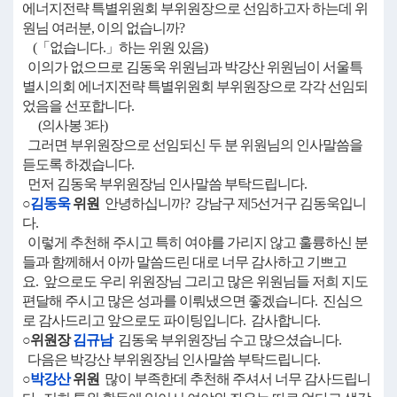
에너지전략 특별위원회 부위원장으로 선임하고자 하는데 위
원님 여러분, 이의 없습니까?
(「없습니다.」하는 위원 있음)
이의가 없으므로 김동욱 위원님과 박강산 위원님이 서울특
별시의회 에너지전략 특별위원회 부위원장으로 각각 선임되
었음을 선포합니다.
(의사봉 3타)
그러면 부위원장으로 선임되신 두 분 위원님의 인사말씀을
듣도록 하겠습니다.
먼저 김동욱 부위원장님 인사말씀 부탁드립니다.
○
김동욱
위원
안녕하십니까? 강남구 제5선거구 김동욱입니
다.
이렇게 추천해 주시고 특히 여야를 가리지 않고 훌륭하신 분
들과 함께해서 아까 말씀드린 대로 너무 감사하고 기쁘고
요. 앞으로도 우리 위원장님 그리고 많은 위원님들 저희 지도
편달해 주시고 많은 성과를 이뤄냈으면 좋겠습니다. 진심으
로 감사드리고 앞으로도 파이팅입니다. 감사합니다.
○위원장
김규남
김동욱 부위원장님 수고 많으셨습니다.
다음은 박강산 부위원장님 인사말씀 부탁드립니다.
○
박강산
위원
많이 부족한데 추천해 주셔서 너무 감사드립니