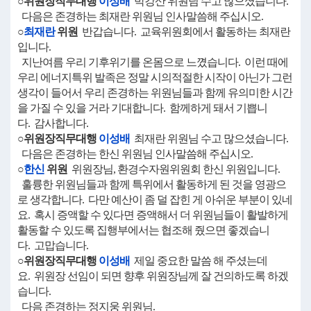
○위원장직무대행
이성배
박강산 위원님 수고 많으셨습니다.
다음은 존경하는 최재란 위원님 인사말씀해 주십시오.
○
최재란
위원
반갑습니다. 교육위원회에서 활동하는 최재란
입니다.
지난여름 우리 기후위기를 온몸으로 느꼈습니다. 이런 때에
우리 에너지특위 발족은 정말 시의적절한 시작이 아닌가 그런
생각이 들어서 우리 존경하는 위원님들과 함께 유의미한 시간
을 가질 수 있을 거라 기대합니다. 함께하게 돼서 기쁩니
다. 감사합니다.
○위원장직무대행
이성배
최재란 위원님 수고 많으셨습니다.
다음은 존경하는 한신 위원님 인사말씀해 주십시오.
○
한신
위원
위원장님, 환경수자원위원회 한신 위원입니다.
훌륭한 위원님들과 함께 특위에서 활동하게 된 것을 영광으
로 생각합니다. 다만 예산이 좀 덜 잡힌 게 아쉬운 부분이 있네
요. 혹시 증액할 수 있다면 증액해서 더 위원님들이 활발하게
활동할 수 있도록 집행부에서는 협조해 줬으면 좋겠습니
다. 고맙습니다.
○위원장직무대행
이성배
제일 중요한 말씀 해 주셨는데
요. 위원장 선임이 되면 향후 위원장님께 잘 건의하도록 하겠
습니다.
다음 존경하는 정지웅 위원님.