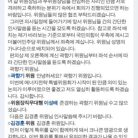
어 갈 위원장님과 부위원장님을 선임하는 자리인 만큼 서로
격려하고 축하하는 분위기 속에서 회의가 진행되었으면 하는
바람입니다. 위원님들의 많은 협조 부탁드리겠습니다.
그러면 의사일정에 들어가기에 앞서 위원님들 간의 간단한
인사말씀을 듣는 시간을 갖도록 하겠습니다. 참고로 좌석 배
치는 제가 바라보는 기준으로부터 국민의힘이 우측에 계시고
더불어민주당 위원님께서 좌측에 계십니다. 위원님 성명의
가나다순으로 배치되어 있습니다.
편의상 제 오른쪽에 계신 곽향기 위원님부터 좌석 순서에 따
라 간단한 인사말씀을 듣도록 하겠습니다.
곽향기 위원님.
○
곽향기
위원
안녕하세요? 곽향기 위원입니다.
이번에 에너지전략 특별위원회가 시작이 된 만큼 의미 있는
논의가 이루어졌으면 좋겠고 저도 열심히 활동하도록 하겠습
니다. 감사합니다.
○위원장직무대행
이성배
존경하는 곽향기 위원님 수고 많으
셨습니다.
다음은 김경훈 위원님 인사말씀해 주시기 바랍니다.
○
김경훈
위원
김경훈 위원입니다.
먼저 이렇게 특위를 같이 함께하게 돼서 크나큰 영광으로 생
각합니다. 이번 특위를 통해서 유의미한 결과가 나올 수 있도