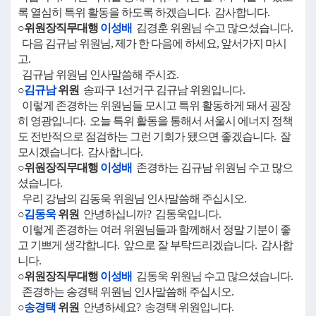
록 열심히 특위 활동을 하도록 하겠습니다. 감사합니다.
○위원장직무대행
이성배
김경훈 위원님 수고 많으셨습니다.
다음 김규남 위원님, 제가 한 다음에 하세요, 앞서가지 마시
고.
김규남 위원님 인사말씀해 주시죠.
○
김규남
위원
송파구 1선거구 김규남 위원입니다.
이렇게 존경하는 위원님들 모시고 특위 활동하게 돼서 굉장
히 영광입니다. 오늘 특위 활동을 통해서 서울시 에너지 정책
도 전반적으로 점검하는 그런 기회가 됐으면 좋겠습니다. 잘
모시겠습니다. 감사합니다.
○위원장직무대행
이성배
존경하는 김규남 위원님 수고 많으
셨습니다.
우리 강남의 김동욱 위원님 인사말씀해 주십시오.
○
김동욱
위원
안녕하십니까? 김동욱입니다.
이렇게 존경하는 여러 위원님들과 함께해서 정말 기분이 좋
고 기쁘게 생각합니다. 앞으로 잘 부탁드리겠습니다. 감사합
니다.
○위원장직무대행
이성배
김동욱 위원님 수고 많으셨습니다.
존경하는 송경택 위원님 인사말씀해 주십시오.
○
송경택
위원
안녕하세요? 송경택 위원입니다.