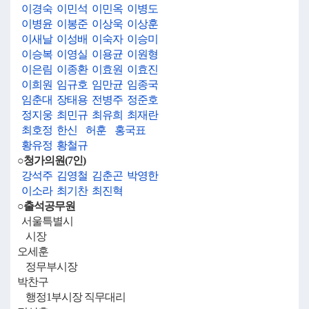
이경숙
이민석
이민옥
이병도
이병윤
이봉준
이상욱
이상훈
이새날
이성배
이숙자
이승미
이승복
이영실
이용균
이원형
이은림
이종환
이효원
이효진
이희원
임규호
임만균
임종국
임춘대
장태용
전병주
정준호
정지웅
최민규
최유희
최재란
최호정
한신
허훈
홍국표
황유정
황철규
○청가의원(7인)
강석주
김영철
김춘곤
박영한
이소라
최기찬
최진혁
○출석공무원
서울특별시
시장
오세훈
정무부시장
박찬구
행정1부시장 직무대리