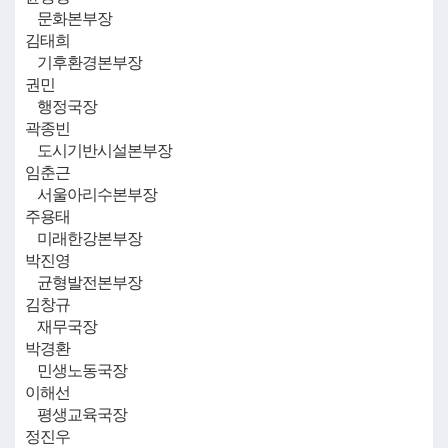
문화본부장
김태희
기후환경본부장
권민
행정국장
곽종빈
도시기반시설본부장
임춘근
서울아리수본부장
주용태
미래한강본부장
박진영
균형발전본부장
김창규
재무국장
박경환
민생노동국장
이해선
평생교육국장
정진우