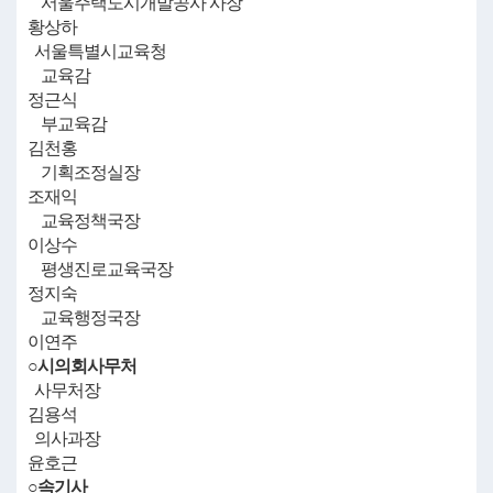
서울주택도시개발공사 사장
황상하
서울특별시교육청
교육감
정근식
부교육감
김천홍
기획조정실장
조재익
교육정책국장
이상수
평생진로교육국장
정지숙
교육행정국장
이연주
○시의회사무처
사무처장
김용석
의사과장
윤호근
○속기사