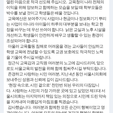
열린 마음으로 적극 선도해 주십시오. 교육청이 나라 전체의
이익을 위해 양보하고 함께하는 모습을 보일 때 학부모들은
박수를 보낼 것이고 학생들은 배울 것입니다.
교육예산은 보여주기식 사업이나 현금이나 정보화기기 뿌리
는 사업이 아니라 아이들이 하루의 대부분을 보내는 학교 현
장을 바꾸는 데 우선 쓰여야 합니다. 낡은 교실과 노후 시설을
개선하고, 학생들이 안전하게 배우고 생활할 수 있는 환경이
조성되어야 합니다.
아울러 교육활동 침해로 어려움을 겪는 교사들이 안심하고
학생 교육에 전념할 수 있도록 교권 보호에도 적극적인 노력
을 기울여 주시길 바랍니다.
정근식 교육감과 교직원 여러분의 노고에 감사드리며, 앞으
로도 서울교육의 발전을 위해 함께 힘써주시길 부탁드립니다.
존경하고 사랑하는 시민 여러분, 지난 4년 동안 서울시의회에
보내주신 성원과 신뢰에 깊이 감사드립니다.
‘현장 속으로, 시민 곁으로’ 천만번 되뇐 우리의 다짐입니
다. 사랑하는 시민의 가장 가까운 곳에 있고 싶었던 제11대 서
울시의회는 마지막까지 책임 있는 의정으로 시민께 드린 약속
을 지켜내며 아름답게 마침표를 찍겠습니다.
감사했습니다. 여러분과 함께한 모든 순간이 행복이었고 영
광이었습니다. 여러분 모두의 앞날에 건강과 행복이 함께하