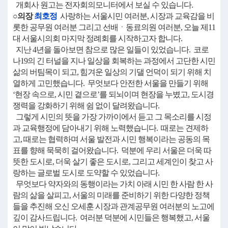
개회사 원고는 전자회의모니터에서 보실 수 있습니다.
○의장
최호정
사랑하는 서울시민 여러분, 시장과 교육감을 비
롯한 공무원 여러분 그리고 선배ㆍ동료의원 여러분, 오늘 제11
대 서울시의회 마지막 정례회를 시작하고자 합니다.
지난 4년을 돌아보면 참으로 많은 일들이 있었습니다. 코로
나19의 긴 터널을 지나 일상을 회복하는 과정에서 고단한 시민
삶의 버팀목이 되고, 힘겨운 일상의 기댈 언덕이 되기 위해 치
열하게 고민했습니다. 무엇보다 안전한 서울을 만들기 위해
‘현장 속으로, 시민 곁으로’를 되뇌이며 현장을 누볐고, 도시경
쟁력을 강화하기 위해 쉼 없이 달려왔습니다.
그렇게 시민의 뜻을 가장 가까이에서 듣고 그 목소리를 시정
과 교육행정에 담아내기 위해 노력했습니다. 때로는 견제하
고, 때로는 협력하며 서울 발전과 시민 행복이라는 공동의 목
표를 향해 묵묵히 걸어왔습니다. 덕분에 우리 서울은 더욱 따
뜻한 도시로, 더욱 살기 좋은 도시로, 그리고 세계인이 찾고 사
랑하는 글로벌 도시로 도약할 수 있었습니다.
무엇보다 약자와의 동행이라는 가치 아래 시민 한 사람 한 사
람의 삶을 살피고, 서울의 미래를 준비하기 위한 다양한 정책
들을 추진해 오신 오세훈 시장과 관계공무원 여러분의 노고에
깊이 감사드립니다. 여러분 덕분에 시민들은 행복했고, 서울