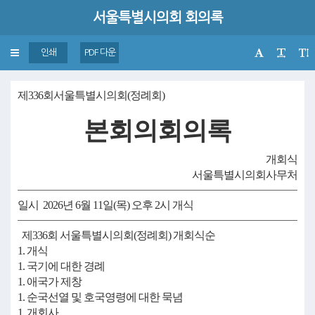
서울특별시의회 회의록
Toggle
인쇄
PDF 다운
navigation
제336회서울특별시의회(정례회)
본회의회의록
개회식
서울특별시의회사무처
일시 2026년 6월 11일(목) 오후 2시 개식
제336회 서울특별시의회(정례회) 개회식순
1. 개식
1. 국기에 대한 경례
1. 애국가 제창
1. 순국선열 및 호국영령에 대한 묵념
1. 개회사