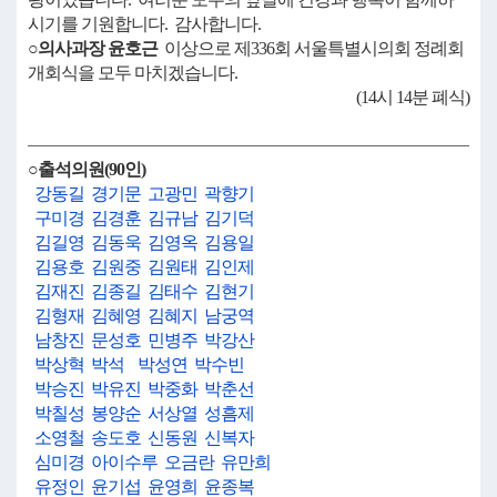
시기를 기원합니다. 감사합니다.
○의사과장 윤호근
이상으로 제336회 서울특별시의회 정례회
개회식을 모두 마치겠습니다.
(14시 14분 폐식)
○출석의원(90인)
강동길
경기문
고광민
곽향기
구미경
김경훈
김규남
김기덕
김길영
김동욱
김영옥
김용일
김용호
김원중
김원태
김인제
김재진
김종길
김태수
김현기
김형재
김혜영
김혜지
남궁역
남창진
문성호
민병주
박강산
박상혁
박석
박성연
박수빈
박승진
박유진
박중화
박춘선
박칠성
봉양순
서상열
성흠제
소영철
송도호
신동원
신복자
심미경
아이수루
오금란
유만희
유정인
윤기섭
윤영희
윤종복