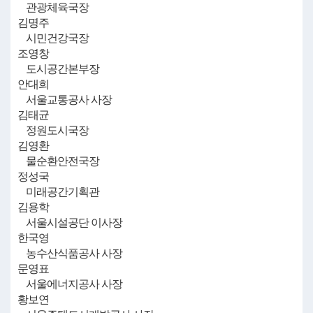
관광체육국장
김명주
시민건강국장
조영창
도시공간본부장
안대희
서울교통공사 사장
김태균
정원도시국장
김영환
물순환안전국장
정성국
미래공간기획관
김용학
서울시설공단 이사장
한국영
농수산식품공사 사장
문영표
서울에너지공사 사장
황보연