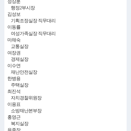
정상훈
행정2부시장
김성보
기획조정실장 직무대리
이동률
여성가족실장 직무대리
마채숙
교통실장
여장권
경제실장
이수연
재난안전실장
한병용
주택실장
최진석
자치경찰위원장
이용표
소방재난본부장
홍영근
복지실장
윤종장