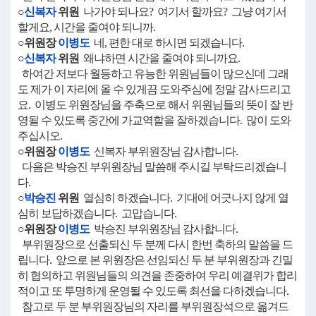
○
신복자
위원
나가야 되나요? 여기서 할까요? 그냥 여기서
할게요, 시간을 줄여야 되니까.
○위원장
이병도
네, 편한 대로 하시면 되겠습니다.
○
신복자
위원
왜냐하면 시간을 줄여야 되니까요.
하여간 저보다 월등하고 유능한 위원님들이 많으신데 그래
도 제가 이 자리에 올 수 있게끔 도와주심에 정말 감사드리고
요. 이병도 위원장님을 주축으로 해서 위원님들의 뜻이 잘 반
영될 수 있도록 중간에 가교역할을 잘하겠습니다. 많이 도와
주십시오.
○위원장
이병도
신복자 부위원장님 감사합니다.
다음은 박승진 부위원장님 말씀해 주시길 부탁드리겠습니
다.
○
박승진
위원
열심히 하겠습니다. 기대에 어긋나지 않게 열
심히 보답하겠습니다. 고맙습니다.
○위원장
이병도
박승진 부위원장님 감사합니다.
부위원장으로 선출되신 두 분께 다시 한번 축하의 말씀을 드
립니다. 앞으로 본 위원장은 선임되신 두 분 부위원장과 긴밀
히 협의하고 위원님들의 의견을 존중하여 우리 예결위가 합리
적이고 또 투명하게 운영될 수 있도록 최선을 다하겠습니다.
참고로 두 분 부위원장님의 자리를 부위원장석으로 옮겨드