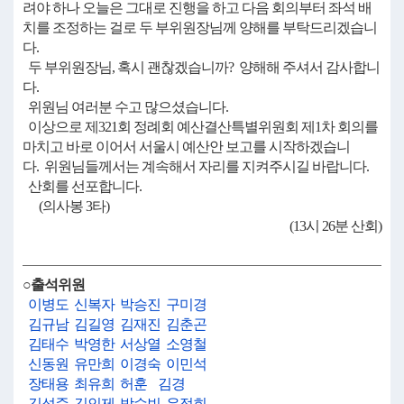
려야 하나 오늘은 그대로 진행을 하고 다음 회의부터 좌석 배
치를 조정하는 걸로 두 부위원장님께 양해를 부탁드리겠습니
다.
두 부위원장님, 혹시 괜찮겠습니까? 양해해 주셔서 감사합니
다.
위원님 여러분 수고 많으셨습니다.
이상으로 제321회 정례회 예산결산특별위원회 제1차 회의를
마치고 바로 이어서 서울시 예산안 보고를 시작하겠습니
다. 위원님들께서는 계속해서 자리를 지켜주시길 바랍니다.
산회를 선포합니다.
(의사봉 3타)
(13시 26분 산회)
○출석위원
이병도
신복자
박승진
구미경
김규남
김길영
김재진
김춘곤
김태수
박영한
서상열
소영철
신동원
유만희
이경숙
이민석
장태용
최유희
허훈
김경
김성준
김인제
박수빈
유정희