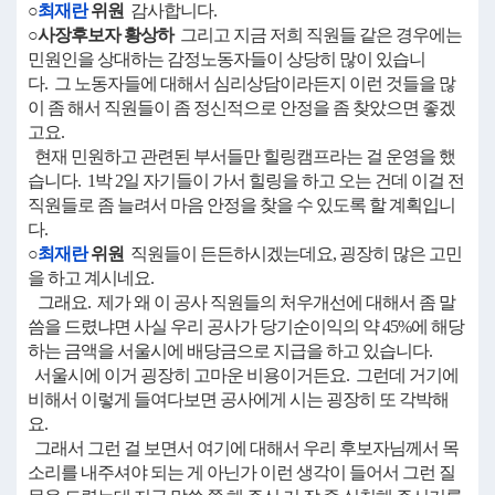
○
최재란
위원
감사합니다.
○사장후보자 황상하
그리고 지금 저희 직원들 같은 경우에는
민원인을 상대하는 감정노동자들이 상당히 많이 있습니
다. 그 노동자들에 대해서 심리상담이라든지 이런 것들을 많
이 좀 해서 직원들이 좀 정신적으로 안정을 좀 찾았으면 좋겠
고요.
현재 민원하고 관련된 부서들만 힐링캠프라는 걸 운영을 했
습니다. 1박 2일 자기들이 가서 힐링을 하고 오는 건데 이걸 전
직원들로 좀 늘려서 마음 안정을 찾을 수 있도록 할 계획입니
다.
○
최재란
위원
직원들이 든든하시겠는데요, 굉장히 많은 고민
을 하고 계시네요.
그래요. 제가 왜 이 공사 직원들의 처우개선에 대해서 좀 말
씀을 드렸냐면 사실 우리 공사가 당기순이익의 약 45%에 해당
하는 금액을 서울시에 배당금으로 지급을 하고 있습니다.
서울시에 이거 굉장히 고마운 비용이거든요. 그런데 거기에
비해서 이렇게 들여다보면 공사에게 시는 굉장히 또 각박해
요.
그래서 그런 걸 보면서 여기에 대해서 우리 후보자님께서 목
소리를 내주셔야 되는 게 아닌가 이런 생각이 들어서 그런 질