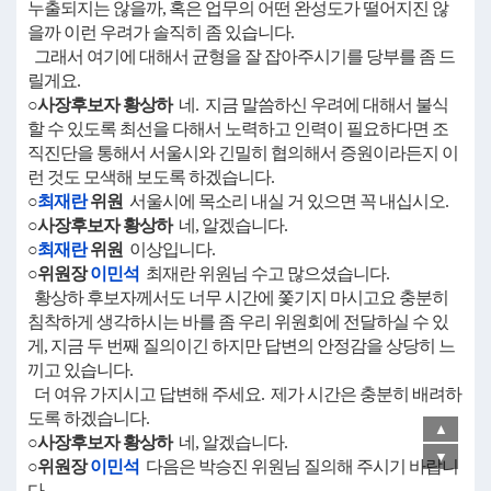
누출되지는 않을까, 혹은 업무의 어떤 완성도가 떨어지진 않
을까 이런 우려가 솔직히 좀 있습니다.
그래서 여기에 대해서 균형을 잘 잡아주시기를 당부를 좀 드
릴게요.
○사장후보자 황상하
네. 지금 말씀하신 우려에 대해서 불식
할 수 있도록 최선을 다해서 노력하고 인력이 필요하다면 조
직진단을 통해서 서울시와 긴밀히 협의해서 증원이라든지 이
런 것도 모색해 보도록 하겠습니다.
○
최재란
위원
서울시에 목소리 내실 거 있으면 꼭 내십시오.
○사장후보자 황상하
네, 알겠습니다.
○
최재란
위원
이상입니다.
○위원장
이민석
최재란 위원님 수고 많으셨습니다.
황상하 후보자께서도 너무 시간에 쫓기지 마시고요 충분히
침착하게 생각하시는 바를 좀 우리 위원회에 전달하실 수 있
게, 지금 두 번째 질의이긴 하지만 답변의 안정감을 상당히 느
끼고 있습니다.
더 여유 가지시고 답변해 주세요. 제가 시간은 충분히 배려하
도록 하겠습니다.
▲
○사장후보자 황상하
네, 알겠습니다.
▼
○위원장
이민석
다음은 박승진 위원님 질의해 주시기 바랍니
다.