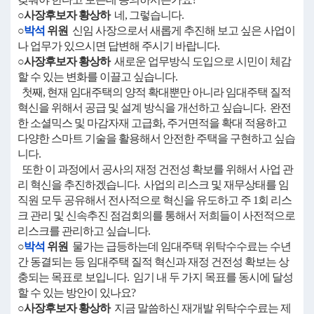
○사장후보자 황상하
네, 그렇습니다.
○
박석
위원
신임 사장으로서 새롭게 추진해 보고 싶은 사업이
나 업무가 있으시면 답변해 주시기 바랍니다.
○사장후보자 황상하
새로운 업무방식 도입으로 시민이 체감
할 수 있는 변화를 이끌고 싶습니다.
첫째, 현재 임대주택의 양적 확대뿐만 아니라 임대주택 질적
혁신을 위해서 공급 및 설계 방식을 개선하고 싶습니다. 완전
한 소셜믹스 및 마감자재 고급화, 주거면적을 확대 적용하고
다양한 스마트 기술을 활용해서 안전한 주택을 구현하고 싶습
니다.
또한 이 과정에서 공사의 재정 건전성 확보를 위해서 사업 관
리 혁신을 추진하겠습니다. 사업의 리스크 및 재무상태를 임
직원 모두 공유해서 전사적으로 혁신을 유도하고 주 1회 리스
크 관리 및 신속추진 점검회의를 통해서 저희들이 사전적으로
리스크를 관리하고 싶습니다.
○
박석
위원
물가는 급등하는데 임대주택 위탁수수료는 수년
간 동결되는 등 임대주택 질적 혁신과 재정 건전성 확보는 상
충되는 목표로 보입니다. 임기 내 두 가지 목표를 동시에 달성
할 수 있는 방안이 있나요?
○사장후보자 황상하
지금 말씀하신 재개발 위탁수수료는 제