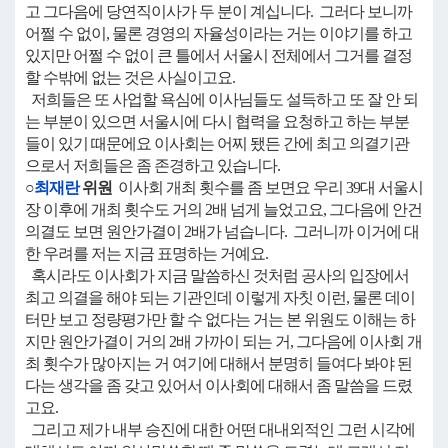
고 그다음에 당연직이사가 두 분이 계십니다. 그러다 보니까
어쩔 수 없이, 물론 경영의 자율성이라는 거는 이야기를 하고
있지만 어쩔 수 없이 큰 틀에서 서울시 전체에서 그거를 결정
할 수밖에 없는 것은 사실이고요.
저희들은 또 사업할 욕심에 이사님들도 설득하고 또 잘 안 되
는 부분이 있으면 서울시에 다시 협력을 요청하고 하는 부분
들이 있기 때문에요 이사회는 어찌 됐든 간에 최고 의결기관
으로서 저희들은 좀 존경하고 있습니다.
○
최재란
위원
이사회 개최 횟수를 좀 보면요 우리 39대 서울시
장 이후에 개최 횟수도 거의 2배 넘게 늘었고요, 그다음에 안건
의결도 보면 원안가결이 2배가 넘습니다. 그러니까 이거에 대
한 우려를 저는 지금 표명하는 거예요.
혹시라도 이사회가 지금 말씀하신 것처럼 공사의 입장에서
최고 의결을 해야 되는 기관인데 이렇게 자칫 이런, 물론 데이
터만 보고 정량평가만 할 수 없다는 거는 본 위원도 이해는 하
지만 원안가결이 거의 2배 가까이 되는 거, 그다음에 이사회 개
최 횟수가 많아지는 거 여기에 대해서 분명히 들여다 봐야 된
다는 생각을 좀 갖고 있어서 이사회에 대해서 좀 말씀을 드렸
고요.
그리고 제가 내부 승진에 대한 어떤 대내외적인 그런 시각에