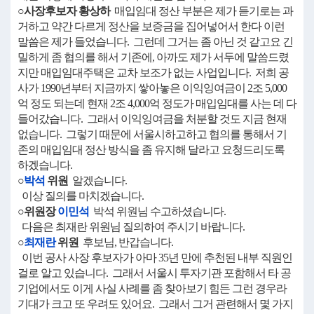
○사장후보자 황상하
매입임대 정산 부분은 제가 듣기로는 과
거하고 약간 다르게 정산을 보증금을 집어넣어서 한다 이런
말씀은 제가 들었습니다. 그런데 그거는 좀 아닌 것 같고요 긴
밀하게 좀 협의를 해서 기존에, 아까도 제가 서두에 말씀드렸
지만 매입임대주택은 교차 보조가 없는 사업입니다. 저희 공
사가 1990년부터 지금까지 쌓아놓은 이익잉여금이 2조 5,000
억 정도 되는데 현재 2조 4,000억 정도가 매입임대를 사는 데 다
들어갔습니다. 그래서 이익잉여금을 처분할 것도 지금 현재
없습니다. 그렇기 때문에 서울시하고하고 협의를 통해서 기
존의 매입임대 정산 방식을 좀 유지해 달라고 요청드리도록
하겠습니다.
○
박석
위원
알겠습니다.
이상 질의를 마치겠습니다.
○위원장
이민석
박석 위원님 수고하셨습니다.
다음은 최재란 위원님 질의하여 주시기 바랍니다.
○
최재란
위원
후보님, 반갑습니다.
이번 공사 사장 후보자가 아마 35년 만에 추천된 내부 직원인
걸로 알고 있습니다. 그래서 서울시 투자기관 포함해서 타 공
기업에서도 이게 사실 사례를 좀 찾아보기 힘든 그런 경우라
기대가 크고 또 우려도 있어요. 그래서 그거 관련해서 몇 가지