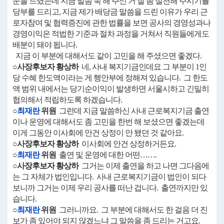
문을 드렸는데 지금 말씀 쭉 해 주신 거 잘 좀 실천해 주시기를
당부를 드리고, 지금 제가 배당금 말씀을 드린 이유가 우리 근
로자참여 및 협력증진에 관한 법률을 보면 공사의 경영성과나
경영이익은 적법한 기준과 절차 과정을 거쳐서 직원들에게도
배분이 돼야 됩니다.
지금 이 부분에 대해서도 같이 고민을 해 주셨으면 좋겠다.
○사장후보자 황상하
네, 사내 복지기금인데요 그 부분이 1인
당 수혜 한도액이라는 게 행안부에 정해져 있습니다. 그 한도
액 범위 내에서는 당기순이익이 발생하면 서울시하고 긴밀히
협의해서 적립하도록 하겠습니다.
○
최재란
위원
그런데 지금 말씀하신 사내 근로복지기금 출연
이나 운영에 대해서도 좀 고민을 한번 해 보셨으면 좋겠는데
이게 그동안 이사회에 안건 상정이 안 됐던 것 같아요.
○사장후보자 황상하
이사회에 안건 상정하거든요.
○
최재란
위원
출연 및 운영에 대한 어떤…….
○사장후보자 황상하
그거는 이제 출연을 하고 나면 그다음에
는 그 자체가 법인입니다. 사내 근로복지기금이 법인이 되다
보니까 그거는 이제 우리 공사를 떠난 겁니다. 출연까지만 있
습니다.
○
최재란
위원
그러니까요. 그 부분에 대해서도 한 걸음 더 진
보가 좀 있어야 되지 않겠느냐 그 말씀을 좀 드리는 거고요.