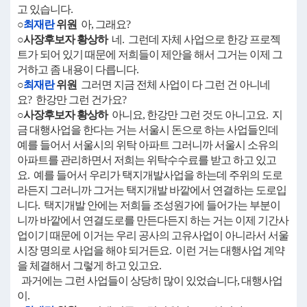
고 있습니다.
○
최재란
위원
아, 그래요?
○사장후보자 황상하
네. 그런데 자체 사업으로 한강 프로젝
트가 되어 있기 때문에 저희들이 제안을 해서 그거는 이제 그
거하고 좀 내용이 다릅니다.
○
최재란
위원
그러면 지금 전체 사업이 다 그런 건 아니네
요? 한강만 그런 건가요?
○사장후보자 황상하
아니요, 한강만 그런 것도 아니고요. 지
금 대행사업을 한다는 거는 서울시 돈으로 하는 사업들인데
예를 들어서 서울시의 위탁 아파트 그러니까 서울시 소유의
아파트를 관리하면서 저희는 위탁수수료를 받고 하고 있고
요. 예를 들어서 우리가 택지개발사업을 하는데 주위의 도로
라든지 그러니까 그거는 택지개발 바깥에서 연결하는 도로입
니다. 택지개발 안에는 저희들 조성원가에 들어가는 부분이
니까 바깥에서 연결도로를 만든다든지 하는 거는 이제 기간사
업이기 때문에 이거는 우리 공사의 고유사업이 아니라서 서울
시장 명의로 사업을 해야 되거든요. 이런 거는 대행사업 계약
을 체결해서 그렇게 하고 있고요.
과거에는 그런 사업들이 상당히 많이 있었습니다, 대행사업
이.