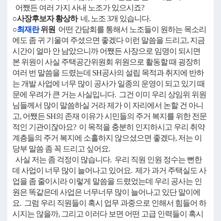
어쨌든 여러 가지 사내 노조가 있으시죠?
○사장후보자 황상하
네, 노조 3개 있습니다.
○
최재란
위원
어떤 간담회를 통해서 노조들이 원하는 목소리
에도 좀 귀 기울여 주셨으면 좋겠다 이런 말씀을 드리고, 지금
시간이 얼마 안 남았으니까 어쨌든 사장으로 임명이 되시면
본 위원이 사실 주택공간위원회 위원으로 활동할 때 굉장히
여러 번 말씀을 드렸는데 SH공사의 설립 목적과 취지에 반하
는 개발 사업에 너무 많이 공사가 일종의 운영이 되고 있기 때
문에 우려가 큰 거는 사실입니다. 그건 이미 우리 상임위 위원
님들께서 많이 말씀하실 거라 제가 이 자리에서 논할 건 아니
고, 어쨌든 SH의 존재 이유가 시민들의 주거 복지를 위한 전문
적인 기관이잖아요? 이 목적을 충분히 인지하시고 우리 취약
계층들의 주거 복지에 소홀하지 않으셨으면 좋겠다, 저는 이
당부 말씀 좀 꼭 드리고 싶어요.
사실 저는 좀 걱정이 많습니다. 우리 직원 인원 정수는 뻔한
데 사업이 너무 많이 늘어나고 있어요. 제가 과거 주택실도 사
업을 좀 줄이시라 이렇게 말씀을 드렸었는데 우리 공사는 인
원은 똑같은데 사업은 너무너무 많이 늘어나고 있단 말이에
요. 그럼 우리 직원들이 혹시 업무 과중으로 인해서 힘들어 하
시지는 않을까, 그리고 이러다 보면 어떤 고급 인력들이 혹시