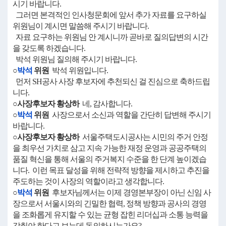
시기 바랍니다.
그러면 본격적인 인사청문회에 앞서 추가 자료를 요구하실
위원님이 계시면 말씀해 주시기 바랍니다.
자료 요구하는 위원님 안 계시니까 곧바로 질의답변의 시간
을 갖도록 하겠습니다.
박석 위원님 질의해 주시기 바랍니다.
○
박석
위원
박석 위원입니다.
먼저 SH공사 사장 후보자에 추천되신 걸 진심으로 축하드립
니다.
○사장후보자 황상하
네, 감사합니다.
○
박석
위원
사장으로서 소신과 역할을 간단히 답변해 주시기
바랍니다.
○사장후보자 황상하
서울주택도시공사는 시민의 주거 안정
을 최우선 가치로 삼고 지속 가능한 재정 운영과 공공주택의
품질 혁신을 통해 서울의 주거복지 수준을 한 단계 높이겠습
니다. 이런 목표 달성을 위해 전략적 방향을 제시하고 추진을
주도하는 것이 사장의 역할이라고 생각합니다.
○
박석
위원
후보자님께서는 이제 경영본부장이 아닌 신임 사
장으로서 서울시와의 긴밀한 협력, 정책 방향과 공사의 경영
을 조화롭게 유지할 수 있는 균형 잡힌 리더십과 소통 능력을
갖춰야 한다고 보는데 동의하시는가요?