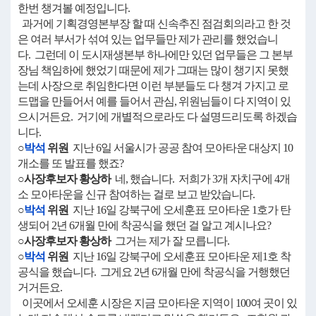
한번 챙겨볼 예정입니다.
과거에 기획경영본부장 할 때 신속추진 점검회의라고 한 것
은 여러 부서가 섞여 있는 업무들만 제가 관리를 했었습니
다. 그런데 이 도시재생본부 하나에만 있던 업무들은 그 본부
장님 책임하에 했었기 때문에 제가 그때는 많이 챙기지 못했
는데 사장으로 취임한다면 이런 부분들도 다 챙겨 가지고 로
드맵을 만들어서 예를 들어서 관심, 위원님들이 다 지역이 있
으시거든요. 거기에 개별적으로라도 다 설명드리도록 하겠습
니다.
○
박석
위원
지난 6일 서울시가 공공 참여 모아타운 대상지 10
개소를 또 발표를 했죠?
○사장후보자 황상하
네, 했습니다. 저희가 3개 자치구에 4개
소 모아타운을 신규 참여하는 걸로 보고 받았습니다.
○
박석
위원
지난 16일 강북구에 오세훈표 모아타운 1호가 탄
생되어 2년 6개월 만에 착공식을 했던 걸 알고 계시나요?
○사장후보자 황상하
그거는 제가 잘 모릅니다.
○
박석
위원
지난 16일 강북구에 오세훈표 모아타운 제1호 착
공식을 했습니다. 그게요 2년 6개월 만에 착공식을 거행했던
거거든요.
이곳에서 오세훈 시장은 지금 모아타운 지역이 100여 곳이 있