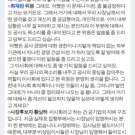
○
최재란
위원
그래요. 어쨌든 이 문제나 이런, 좀 불공정하다
고 저는 보거든요. 그래서 거기에 대해서 우리 사장님께서 어
떤 생각을 갖고 계신지 좀 궁금했어요, 개인적으로. 이미 내부
상황은 너무 잘 파악하고 계시는 분인지라 이 부분에 대해서
도 공사도 목소리를 좀 내야 된다고 본 위원은 말씀을 좀 드리
고 당부도 드리고 싶습니다.
어쨌든 공사 경영에 대한 권한이나 이렇게 책임이 없는 외부
기관에서 지나친 경영 간섭 이런 거 하지 않도록 잘 방어해 주
셨으면 좋겠다 이런 말씀을 좀 드리고 싶고요.
그 이사회에 대해서도 좀 몇 가지 말씀을 드리고 싶어요.
사실 우리 공사의 목소리를 내주고 공사의 중심을 잡아주는
역할이 이사회에 있다고 본 위원은 분명히 생각을 합니다. 그
런데 이사회 회의록이나 이런 것들이 사실 좀, 그러니까 발언
그대로가 아니라 좀 정리돼서 나오는 걸 봅니다. 그래서 거기
에 대해서 좀 개선이 필요하지 않을까 싶은데 어떻게 생각하
고 계세요?
○사장후보자 황상하
이사회라고 하는 건 공기업의 지배 구조
입니다. 지금 실제로 집행부에서는 시장님이 임명하시는 분
이 한 분밖에는 없습니다, 사장밖에는. 감사님은 별도이시기
때문에, 대부분 비상임이사들은 시장님이 임명해서 들어오시