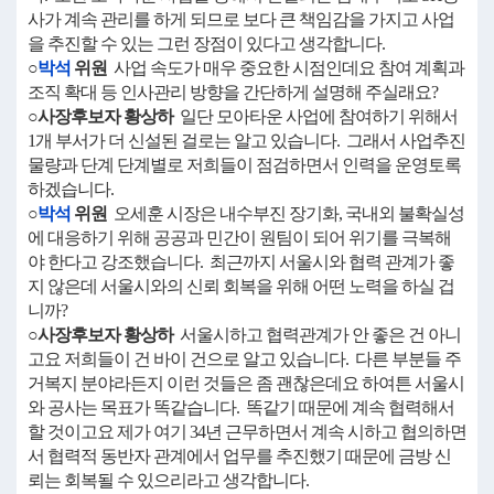
사가 계속 관리를 하게 되므로 보다 큰 책임감을 가지고 사업
을 추진할 수 있는 그런 장점이 있다고 생각합니다.
○
박석
위원
사업 속도가 매우 중요한 시점인데요 참여 계획과
조직 확대 등 인사관리 방향을 간단하게 설명해 주실래요?
○사장후보자 황상하
일단 모아타운 사업에 참여하기 위해서
1개 부서가 더 신설된 걸로는 알고 있습니다. 그래서 사업추진
물량과 단계 단계별로 저희들이 점검하면서 인력을 운영토록
하겠습니다.
○
박석
위원
오세훈 시장은 내수부진 장기화, 국내외 불확실성
에 대응하기 위해 공공과 민간이 원팀이 되어 위기를 극복해
야 한다고 강조했습니다. 최근까지 서울시와 협력 관계가 좋
지 않은데 서울시와의 신뢰 회복을 위해 어떤 노력을 하실 겁
니까?
○사장후보자 황상하
서울시하고 협력관계가 안 좋은 건 아니
고요 저희들이 건 바이 건으로 알고 있습니다. 다른 부분들 주
거복지 분야라든지 이런 것들은 좀 괜찮은데요 하여튼 서울시
와 공사는 목표가 똑같습니다. 똑같기 때문에 계속 협력해서
할 것이고요 제가 여기 34년 근무하면서 계속 시하고 협의하면
서 협력적 동반자 관계에서 업무를 추진했기 때문에 금방 신
뢰는 회복될 수 있으리라고 생각합니다.