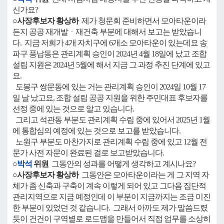
신가요?
○사장후보자 황상하
제가 청문회 준비하면서 모아타운이라
든지 공공 재개발ㆍ재건축 부분에 대해서 보고는 받았습니
다. 지금 저희가 4개 자치구에 6개소 모아타운이 있는데요 송
파구 풍납동은 관리계획 승인이 2024년 4월 18일에 났고 조합
설립 지원은 2024년 5월에 해서 지금 그 과정 추진 단계에 있고
요.
도봉구 쌍문동에 있는 거는 관리계획 승인이 2024일 10월 17
일 날 났고요, 조합 설립 공공 지원을 위한 주민대표 후보자를
선정 중에 있는 것으로 알고 있습니다.
그리고 석관동 부분도 관리계획 수립 중에 있어서 2025년 1월
에 통합심의 예정에 있는 것으로 보고를 받았습니다.
노원구 부분도 마찬가지로 관리계획 수립 중에 있고 12월 전
문가 사전 자문이 완료된 걸로 보고받았습니다.
○
박석
위원
그동안의 성과를 어떻게 생각하고 계시나요?
○사장후보자 황상하
그동안은 모아타운이라는 게 그 지역 자
체가 좀 신축과 구축이 계속 이렇게 되어 있고 그다음 집단적
관리지역으로 지금 예정인데 이 부분이 지금까지는 조금 미진
한 부분이 있었던 것 같습니다. 그래서 아까도 제가 말씀드렸
듯이 건건이 구역별로 로드맵을 만들어서 직접 업무를 소상히