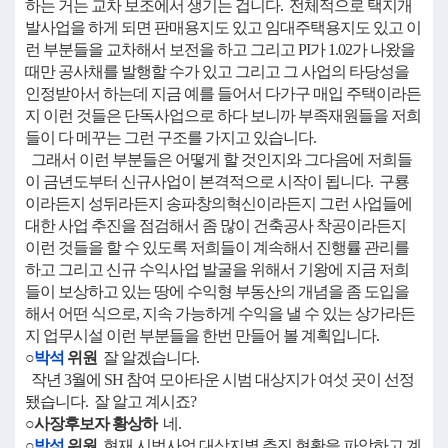
하는 거는 교차 보조에서 생기는 겁니다. 전체적으로 택지개
발사업을 하게 되면 판매용지도 있고 임대주택용지도 있고 이
런 부분들을 교차해서 보전을 하고 그리고 PI가 1.02가 나왔을
때만 공사채를 발행할 수가 있고 그리고 그 사업의 타당성을
인정받아서 하는데 지금 예를 들어서 다가구 매입 주택이라든
지 이런 것들은 단독사업으로 하다 보니까 부족재원들을 저희
들이 다 메꾸는 그런 구조를 가지고 있습니다.
그래서 이런 부분들은 어떻게 할 것인지와 그다음에 저희들
이 금년도부터 신규사업이 본격적으로 시작이 됩니다. 구룡
이라든지 성뒤라든지 송파창의혁신이라든지 그런 사업들에
대한 사업 추진을 점검해서 좀 많이 건축공사 착공이라든지
이런 것들을 할 수 있도록 저희들이 계속해서 진행률 관리를
하고 그리고 신규 수익사업 발굴을 위해서 기왕에 지금 저희
들이 보상하고 있는 땅에 수익형 부동산의 개념을 좀 도입을
해서 어떤 식으로, 지속 가능하게 수익을 낼 수 있는 상가라든
지 업무시설 이런 부분들을 한번 만들어 볼 계획입니다.
○
박석
위원
잘 알겠습니다.
작년 3월에 SH 참여 모아타운 시범 대상지가 여섯 곳이 선정
됐습니다. 잘 알고 계시죠?
○사장후보자 황상하
네.
○
박석
위원
현재 시범사업 대상지별 추진 현황을 파악하고 계