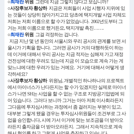
○
최재란
위원
그런데 지금 그렇지 않다고 보십니까?
○사장후보자 황상하
지금은 저희들이 사업 시행자 지위에 있
는 것들이 상당히 많아가지고요 당초에 택지개발 사업 자체도
저희는 저희 이름으로 할 수가 없었습니다. 2002년도부터 그
거는 저희 이름으로 했거든요, 택지개발 촉진…….
○
최재란
위원
그걸 걱정하는 겁니다.
지금 지난 몇 년 동안의 서울시와 우리 공사의 관계를 보면 서
울시가 기획을 합니다. 그러면 공사가 거의 대행하듯이 하는
데 이거에 대해서 우리 공사는 지금 적자는 심해져 가고 재정
건전성에 대한 우려도 있는데 지금 이 모습으로 계속 가는 게
맞느냐에 대한 우려가 있는 거예요. 거기에 대해서 어떻게 생
각하세요?
○사장후보자 황상하
위원님, 개별적인 하나하나의 프로젝트
에서 마이너스가 난다든지는 할 수가 있겠지만 실제로 마이너
스가 나면 SH는 사업을 할 수 없는 구조로 지방공기업법에 되
어 있습니다. 그러다 보니까 그거는 아마 저희 이사회라든지
그다음에 투자심사하는 과정에서 좀 걸러지는 부분이 있고,
대부분 그렇게 됐을 경우는 투자심사위원들이 조건부로 그 사
업을 승인합니다, 시에 가서 이거에 맞는 보조금을 더 받아오
라든지 출자금을 더 받아오라든지. 그래서 지속적으로 계속
해서 협의를 하고 그렇게 사업을 추진하고 있습니다.