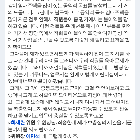
같이 임대주택을 많이 짓는 공익적 목표를 달성하는 데가 거
의 드뭅니다. 그런데도 불구하고 그 공익적 목표 임대주택을
많이 지은 걸로 인해서 직원들이 좀 평가에서는 불이익을 당
하고 있습니다. 이런 것들을 좀 개선을 해서 이 부분들을, 만약
에 거기서 정량 쪽에서 저희들이 불이익을 당한다면 정성 쪽
에서 가산점을 좀 받을 수 있도록 이렇게 해 달라고 요청을 할
계획이고요.
그다음에 제가 있으면서도 제가 퇴직하기 전에 그 지시를 하
고 나간 건데 우리 아이들 그러니까 우리 직원들 육아 문제가
있습니다. 그러니까 어린이집은 저희들이 있는데 그 빌딩 안
에 있는 게 너무나도, 업무시설 안에 이렇게 어린이집이라고
있는데 너무 마음이 아팠습니다.
그래서 그 앞에 중동고등학교 근처에 그걸 좀 얻어보려고 그
랬더니 그게 또 하필이면 모아타운으로 지정이 돼 버렸어
요. 그런데 요즘에 해제됐다고 하니까 다시 가서 그 어린이집
을 확충한다든지 해서 정말로 육아가 가능할 수 있도록, 안심
하고 좀 맡기고 업무에 충실할 수 있도록 하고요.
○
최재란
위원
위원장님, 죄송한데 제가 보충질의 시간을 지금
붙여서 좀 써도 될까요?
○위원장
이민석
네, 그렇게 하시죠.