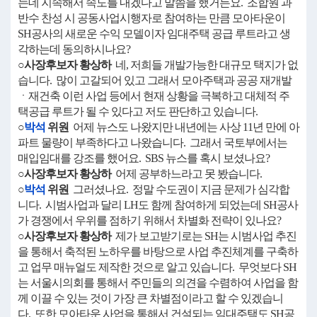
는데 지속해서 속도를 내겠다고 말씀을 했거든요. 조합원 과
반수 찬성 시 공동사업시행자로 참여하는 만큼 모아타운이
SH공사의 새로운 수익 모델이자 임대주택 공급 루트라고 생
각하는데 동의하시나요?
○사장후보자 황상하
네, 저희들 개발가능한 대규모 택지가 없
습니다. 많이 고갈되어 있고 그래서 모아주택과 공공 재개발
ㆍ재건축 이런 사업 등에서 현재 상황을 극복하고 대체적 주
택공급 루트가 될 수 있다고 저도 판단하고 있습니다.
○
박석
위원
어제 뉴스도 나왔지만 내년에는 사상 11년 만에 아
파트 물량이 부족하다고 나왔습니다. 그래서 국토부에서는
매입임대를 강조를 했어요. SBS 뉴스를 혹시 보셨나요?
○사장후보자 황상하
어제 공부하느라고 못 봤습니다.
○
박석
위원
그러셨나요. 정말 수도권이 지금 문제가 심각합
니다. 시범사업과 달리 LH도 함께 참여하게 되었는데 SH공사
가 경쟁에서 우위를 점하기 위해서 차별화 전략이 있나요?
○사장후보자 황상하
제가 보고받기로는 SH는 시범사업 추진
을 통해서 축적된 노하우를 바탕으로 사업 추진체계를 구축하
고 업무 매뉴얼도 제작한 것으로 알고 있습니다. 무엇보다 SH
는 서울시의회를 통해서 주민들의 의견을 수렴하여 사업을 함
께 이끌 수 있는 것이 가장 큰 차별점이라고 할 수 있겠습니
다. 또한 모아타운 사업을 통해서 건설되는 임대주택도 SH공