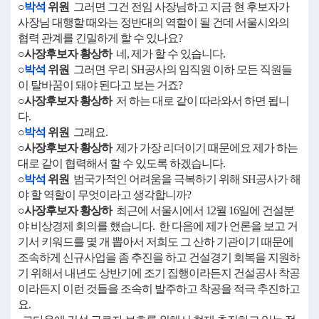
○
박석
위원
그러면 그건 전임 사장님하고 지금 현 후보자가
사장님 대행할 때와는 정반대의 역할이 될 건데 서울시와의
협력 관계를 긴밀하게 할 수 있나요?
○사장후보자 황상하
네, 제가 할 수 있습니다.
○
박석
위원
그러면 우리 SH공사의 임직원 이하 모든 직원들
이 탈바꿈이 돼야 된다고 보는 거죠?
○사장후보자 황상하
저 하는 대로 같이 따라와서 하면 됩니
다.
○
박석
위원
그래요.
○사장후보자 황상하
제가 가장 리더이기 때문에요 제가 하는
대로 같이 협력해서 할 수 있도록 하겠습니다.
○
박석
위원
범국가적인 어려움을 극복하기 위해 SH공사가 해
야 할 역할이 무엇이라고 생각합니까?
○사장후보자 황상하
최근에 서울시에서 12월 16일에 건설분
야 비상경제 회의를 했습니다. 한 다음에 제가 언론을 보고 거
기서 키워드를 몇 개 뽑아서 저희도 그 산하 기관이기 때문에
조속하게 신규사업을 좀 추진을 하고 건설경기 회복을 지원하
기 위해서 내년도 상반기에 조기 집행이라든지 건설공사 착공
이라든지 이런 것들을 조속히 발주하고 착공을 적극 추진하고
요.