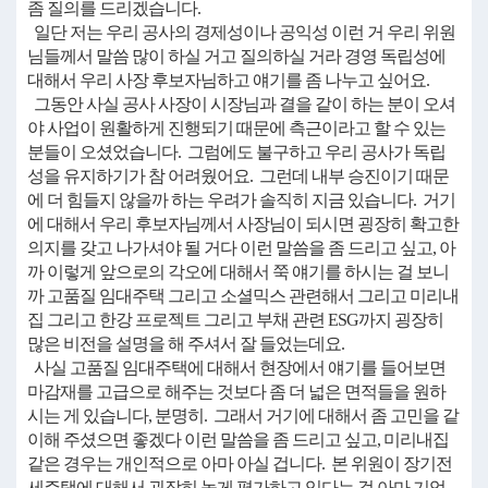
좀 질의를 드리겠습니다.
일단 저는 우리 공사의 경제성이나 공익성 이런 거 우리 위원
님들께서 말씀 많이 하실 거고 질의하실 거라 경영 독립성에
대해서 우리 사장 후보자님하고 얘기를 좀 나누고 싶어요.
그동안 사실 공사 사장이 시장님과 결을 같이 하는 분이 오셔
야 사업이 원활하게 진행되기 때문에 측근이라고 할 수 있는
분들이 오셨었습니다. 그럼에도 불구하고 우리 공사가 독립
성을 유지하기가 참 어려웠어요. 그런데 내부 승진이기 때문
에 더 힘들지 않을까 하는 우려가 솔직히 지금 있습니다. 거기
에 대해서 우리 후보자님께서 사장님이 되시면 굉장히 확고한
의지를 갖고 나가셔야 될 거다 이런 말씀을 좀 드리고 싶고, 아
까 이렇게 앞으로의 각오에 대해서 쭉 얘기를 하시는 걸 보니
까 고품질 임대주택 그리고 소셜믹스 관련해서 그리고 미리내
집 그리고 한강 프로젝트 그리고 부채 관련 ESG까지 굉장히
많은 비전을 설명을 해 주셔서 잘 들었는데요.
사실 고품질 임대주택에 대해서 현장에서 얘기를 들어보면
마감재를 고급으로 해주는 것보다 좀 더 넓은 면적들을 원하
시는 게 있습니다, 분명히. 그래서 거기에 대해서 좀 고민을 같
이해 주셨으면 좋겠다 이런 말씀을 좀 드리고 싶고, 미리내집
같은 경우는 개인적으로 아마 아실 겁니다. 본 위원이 장기전
세주택에 대해서 굉장히 높게 평가하고 있다는 걸 아마 기억