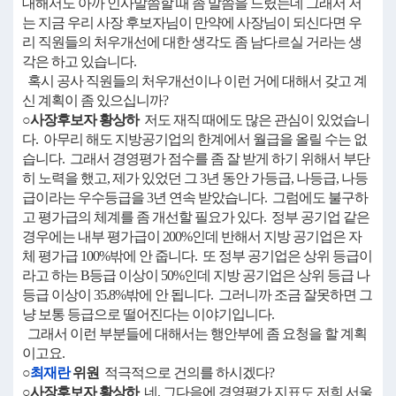
대해서도 아까 인사말씀할 때 좀 말씀을 드렸는데 그래서 저
는 지금 우리 사장 후보자님이 만약에 사장님이 되신다면 우
리 직원들의 처우개선에 대한 생각도 좀 남다르실 거라는 생
각은 하고 있습니다.
혹시 공사 직원들의 처우개선이나 이런 거에 대해서 갖고 계
신 계획이 좀 있으십니까?
○사장후보자 황상하
저도 재직 때에도 많은 관심이 있었습니
다. 아무리 해도 지방공기업의 한계에서 월급을 올릴 수는 없
습니다. 그래서 경영평가 점수를 좀 잘 받게 하기 위해서 부단
히 노력을 했고, 제가 있었던 그 3년 동안 가등급, 나등급, 나등
급이라는 우수등급을 3년 연속 받았습니다. 그럼에도 불구하
고 평가급의 체계를 좀 개선할 필요가 있다. 정부 공기업 같은
경우에는 내부 평가급이 200%인데 반해서 지방 공기업은 자
체 평가급 100%밖에 안 줍니다. 또 정부 공기업은 상위 등급이
라고 하는 B등급 이상이 50%인데 지방 공기업은 상위 등급 나
등급 이상이 35.8%밖에 안 됩니다. 그러니까 조금 잘못하면 그
냥 보통 등급으로 떨어진다는 이야기입니다.
그래서 이런 부분들에 대해서는 행안부에 좀 요청을 할 계획
이고요.
○
최재란
위원
적극적으로 건의를 하시겠다?
○사장후보자 황상하
네, 그다음에 경영평가 지표도 저희 서울