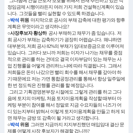
그다음에 건설 근로자 보호를 위해서 현재 추진하고 있는 적
정임금제 시행이라든지 여러 가지 저희 건설혁신계획이 있습
니다. 그것들을 빨리 실현할 수 있도록 하겠습니다.
○
박석
위원
마지막으로 공사의 부채 감축에 대한 평가와 향후
계획은 무엇이라고 생각하나요?
○사장후보자 황상하
공사 부채하고 채무가 좀 있습니다. 저
희 공사가 부채는 감축하기가 굉장히 어렵습니다. 왜냐하면
대부분의, 저희 공사 82%의 부채가 임대보증금으로 이루어져
있습니다. 그러다 보니까 저희는 이자가 나가는 채무를 중점
적으로 관리를 하는 건데요 결국 이자부담이 있는 채무는 사
업 진행률을 어떻게 관리하느냐에 따라 직결됩니다. 그래서
저희들은 돈이 나갔으면 빨리 회수를 해서 채무를 갚아야 하
기 때문에요 저는 가면 통합공정관리를 통해서 항상 일주일에
한 번 정도씩은 진행률 관리를 할 예정입니다.
그리고 기획경영본부장 시절에도 그렇게 관리를 하고 그다
음에 토지의 마케팅, 처음 토지이용계획을 작성할 때부터 마
케팅 부분이 참여를 해서 정말로 지금 수요자들의 니즈가 어
디 있는지부터 밝혀서 이렇게 토지이용계획을 만들고 하게 되
면 채무는 금방 또 감축이 될 거라고 생각합니다.
○
박석
위원
그러면 지금까지 지지부진했던 매입임대 결산 문
제를 어떻게 사장 후보자가 해결할 겁니까?