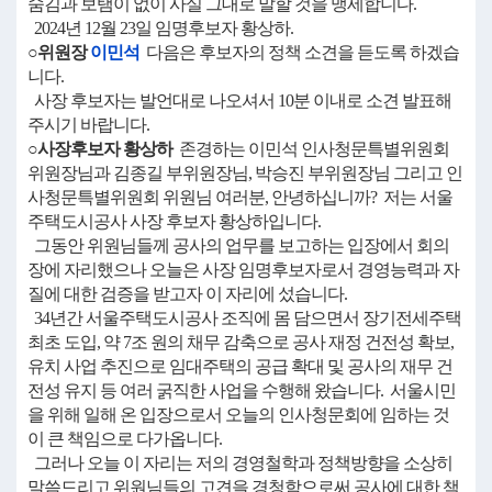
숨김과 보탬이 없이 사실 그대로 말할 것을 맹세합니다.
2024년 12월 23일 임명후보자 황상하.
○위원장
이민석
다음은 후보자의 정책 소견을 듣도록 하겠습
니다.
사장 후보자는 발언대로 나오셔서 10분 이내로 소견 발표해
주시기 바랍니다.
○사장후보자 황상하
존경하는 이민석 인사청문특별위원회
위원장님과 김종길 부위원장님, 박승진 부위원장님 그리고 인
사청문특별위원회 위원님 여러분, 안녕하십니까? 저는 서울
주택도시공사 사장 후보자 황상하입니다.
그동안 위원님들께 공사의 업무를 보고하는 입장에서 회의
장에 자리했으나 오늘은 사장 임명후보자로서 경영능력과 자
질에 대한 검증을 받고자 이 자리에 섰습니다.
34년간 서울주택도시공사 조직에 몸 담으면서 장기전세주택
최초 도입, 약 7조 원의 채무 감축으로 공사 재정 건전성 확보,
유치 사업 추진으로 임대주택의 공급 확대 및 공사의 재무 건
전성 유지 등 여러 굵직한 사업을 수행해 왔습니다. 서울시민
을 위해 일해 온 입장으로서 오늘의 인사청문회에 임하는 것
이 큰 책임으로 다가옵니다.
그러나 오늘 이 자리는 저의 경영철학과 정책방향을 소상히
말씀드리고 위원님들의 고견을 경청함으로써 공사에 대한 책