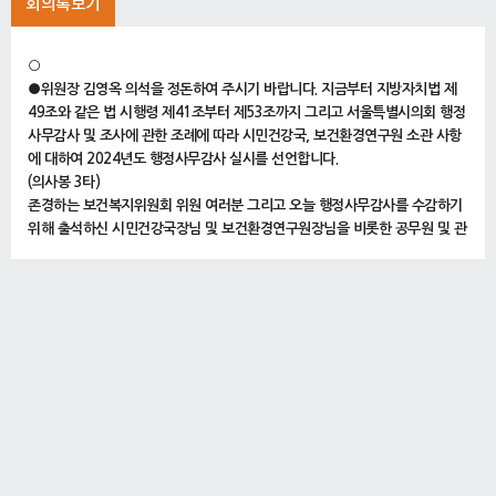
회의록보기
○
●위원장 김영옥 의석을 정돈하여 주시기 바랍니다. 지금부터 지방자치법 제
49조와 같은 법 시행령 제41조부터 제53조까지 그리고 서울특별시의회 행정
사무감사 및 조사에 관한 조례에 따라 시민건강국, 보건환경연구원 소관 사항
에 대하여 2024년도 행정사무감사 실시를 선언합니다.
(의사봉 3타)
존경하는 보건복지위원회 위원 여러분 그리고 오늘 행정사무감사를 수감하기
위해 출석하신 시민건강국장님 및 보건환경연구원장님을 비롯한 공무원 및 관
계자 여러분, 만나 뵙게 되어 반갑습니다.
오늘은 시민건강국, 보건환경연구원 등 서울시 보건정책을 책임지는 핵심 기
관들의 행정사무감사가 실시되는 날입니다. 위원님 여러분께서는 정책집행 과
정에 대하여 그동안 의정활동의 폭넓은 경험과 혜안을 바탕으로 사업 진행과
정의 공정성과 투명성 그리고 적법성에 대하여 포괄적이고 면밀한 감사를 통
해 내실 있는 정책감사를 진행해 주시길 부탁드리겠습니다.
시민건강국장님을 비롯한 수감기관 여러분들은 원활한 행정사무감사가 진행
될 수 있도록 위원님들의 질의에 성의 있고 충실한 답변을 부탁드리며 각종 자
료 요구 시 신속하게 제출하여 주시기 바랍니다.
그러면 감사에 들어가겠습니다.
먼저 수감기관의 증인 선서가 있겠습니다.