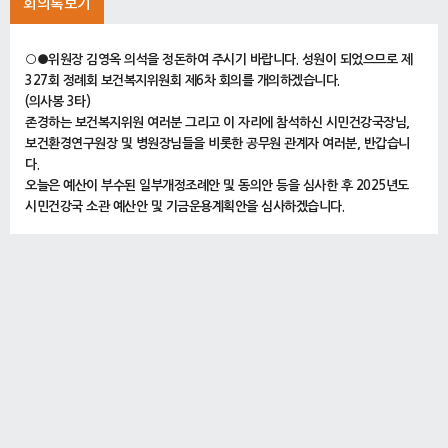
회의록보기
○●위원장 김영옥 의석을 정돈하여 주시기 바랍니다. 성원이 되었으므로 제
327회 정례회 보건복지위원회 제6차 회의를 개의하겠습니다.
(의사봉 3타)
존경하는 보건복지위원 여러분 그리고 이 자리에 참석하신 시민건강국장님,
보건환경연구원장 및 병원장님들을 비롯한 공무원 관계자 여러분, 반갑습니
다.
오늘은 예산이 부수된 일부개정조례안 및 동의안 등을 심사한 후 2025년도
시민건강국 소관 예산안 및 기금운용계획안을 심사하겠습니다.
오늘 시민건강국 소관 예산심사에서는 공공보건의료 서비스 수준 강화, 시민
건강 향상 및 식품 안전성 관리 강화, 감염병 예방 및 생활보건 관리 향상 등 다
양한 주제와 현안에 대해 논의가 필요할 것으로 생각합니다.
위원님 여러분께서는 시민의 세금이 적재적소에 사용되고 의료서비스에 소외
된 계층이 없도록 꼭 필요한 사업이 편성되었는지 또 불필요한 정책으로 시민
의 세금이 낭비되는 일이 없는지 꼼꼼히 살펴봐 주실 것을 부탁드립니다.
오늘 회의에 이석하는 공무원에 대하여 말씀드리겠습니다.
남민 어린이병원장님이 오후 외래진료 일정의 이유로 12시부터 회의 종료 시
까지 사전 이석 요청이 있었습니다. 위원 여러분, 양해해 주시기 바랍니다.
회의 진행에 앞서 자료 요구할 위원님이 계시면 신청하여 주시기 바랍니다.
(응답하는 위원 없음)