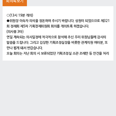
회의록보기
○(13시 19분 개의)
●위원장 이숙자 의석을 정돈하여 주시기 바랍니다. 성원이 되었으므로 제321
회 정례회 제5차 기획경제위원회 회의를 개의토록 하겠습니다.
(의사봉 3타)
연일 계속되는 의사일정에 적극적으로 참석해 주신 우리 위원님들께 감사의
말씀을 드립니다. 그리고 김상한 기획조정실장을 비롯한 관계직원 여러분, 또
만나 뵙게 돼서 반갑습니다.
오늘 회의는 지난 회의 시 보류되었던 기획조정실 소관 조례안 등 안건을 처리
하도록 하겠습니다.
그러면 의사일정에 들어가도록 하겠습니다.
1. 서울특별시 행정기구 설치 조례 일부개정조례안(서울특별시장 제출)(계속)
2. 서울특별시 공무원 정원 조례 일부개정조례안(서울특별시장 제출)(계속)
○위원장 이숙자 의사일정 제1항 서울특별시 행정기구 설치 조례 일부개정조
례안, 의사일정 제2항 서울특별시 공무원 정원 조례 일부개정조례안 이상 2건
을 일괄 상정합니다.
(의사봉 3타)
본 안건은 제321회 정례회 제4차 회의 시 상정되어 보류되었던 건입니다.
따라서 집행기관의 제안설명 및 수석전문위원의 검토보고는 생략하도록 하겠