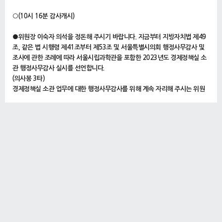
○(10시 16분 감사개시)
●위원장 이숙자 의석을 정돈해 주시기 바랍니다. 지금부터 지방자치법 제49
조, 같은 법 시행령 제41조부터 제53조 및 서울특별시의회 행정사무감사 및
조사에 관한 조례에 따라 서울시립과학관을 포함한 2023년도 경제정책실 소
관 행정사무감사 실시를 선언합니다.
(의사봉 3타)
경제정책실 소관 업무에 대한 행정사무감사를 위해 계속 자리해 주시는 위원
님 여러분께 감사의 말씀을 드립니다. 그리고 수감 준비를 위해 애써 주신 김태
균 경제정책실장을 비롯한 관계공무원 여러분, 건강한 모습으로 다시 만나 뵙
게 되어 대단히 반갑습니다.
오늘 실시하는 행정사무감사는 시민의 대표기관인 서울특별시의회가 시정업
무의 공정성과 투명성 그리고 합목적성과 합법성 등을 면밀하게 점검하여 위
법ㆍ부당한 행정처리를 지적하고 불합리한 문제에 대해 제도 개선과 올바른
정책 방향 제시로 시민의 복리 증진과 시정 발전을 도모하는 데 그 목적이 있
다고 하겠습니다.
오늘 행정사무감사를 통해 서울시가 당면한 여러 현안과 운영 전반에 대해 합
리적이고 효과적인 대안을 모색하는 자리가 되기를 바랍니다.
아울러 수감에 임하는 집행기관 관계공무원께서는 위원님의 질의에 성실하고
책임 있는 자세로 감사에 임해 주시기 바랍니다.