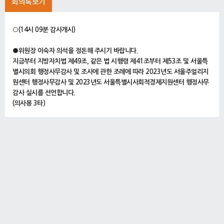
회의록보기
○(14시 09분 감사개시)
●위원장 이숙자 의석을 정돈해 주시기 바랍니다.
지금부터 지방자치법 제49조, 같은 법 시행령 제41조부터 제53조 및 서울특
별시의회 행정사무감사 및 조사에 관한 조례에 따라 2023년도 서울주얼리지
원센터 행정사무감사 및 2023년도 서울특별시사회적경제지원센터 행정사무
감사 실시를 선언합니다.
(의사봉 3타)
행정사무감사 실시도 어느덧 3주 차에 접어들었습니다. 우리 기획경제위원회
소관 기관의 행정사무감사 실시를 위해 연일 자리해 주시는 위원님 여러분의
노고에 진심 어린 감사의 말씀을 드립니다.
그리고 수감 준비를 위해 애써 주신 서울주얼리지원센터 남경주 센터장과 서
울특별시사회적경제지원센터 조주연 센터장을 비롯한 관계직원 여러분께 위
원회를 대표해서 격려의 말씀을 드립니다.
행정사무감사는 시민의 대표기관인 서울특별시의회가 시정 업무의 공정성과
투명성 그리고 합목적성과 합법성 등을 면밀하게 점검하여 위법ㆍ부당한 행정
처리를 지적하고 불합리한 문제에 대한 제도개선과 올바른 정책방향 제시로
시민의 복리증진과 시정발전을 도모하는 데 그 목적이 있다고 하겠습니다.
오늘 행정사무감사를 통해 수감기관이 당면한 여러 현안과 행정 전반에 대해