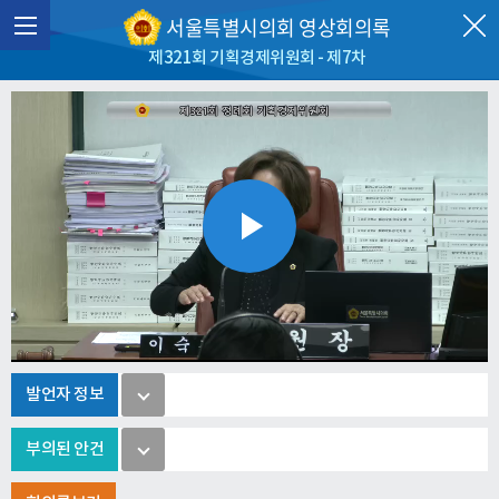
서울특별시의회 영상회의록
제321회 기획경제위원회 - 제7차
Play
Video
발언자 정보
부의된 안건