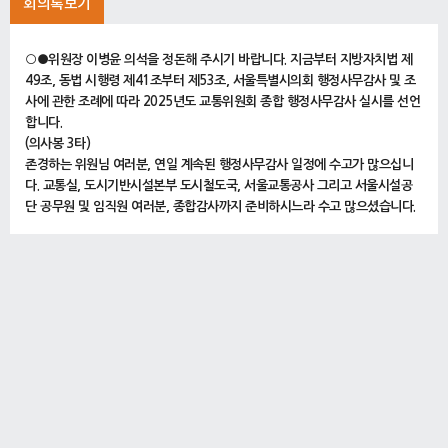
회의록보기
○●위원장 이병윤 의석을 정돈해 주시기 바랍니다. 지금부터 지방자치법 제
49조, 동법 시행령 제41조부터 제53조, 서울특별시의회 행정사무감사 및 조
사에 관한 조례에 따라 2025년도 교통위원회 종합 행정사무감사 실시를 선언
합니다.
(의사봉 3타)
존경하는 위원님 여러분, 연일 계속된 행정사무감사 일정에 수고가 많으십니
다. 교통실, 도시기반시설본부 도시철도국, 서울교통공사 그리고 서울시설공
단 공무원 및 임직원 여러분, 종합감사까지 준비하시느라 수고 많으셨습니다.
오늘 실시하는 교통위원회 종합 행정사무감사는 이번 교통실, 도시기반시설본
부 도시철도국, 서울교통공사, 서울시설공단 행정사무감사를 통하여 제기된
문제점들을 종합 정리하고 미진한 부분에 대한 질의답변 시간을 마련하여 업
무 추진에 있어 불합리한 점을 최대한 개선하고자 하는 것입니다. 이러한 점을
유념하시어 관계공무원 및 임직원 여러분께서는 성실한 자세로 임하여 주실
것을 당부드립니다.
일정에 들어가기 전에 앞서 행정기관 간부의 이석 요청 사항에 대해 안내말씀
을 드리겠습니다.
도시기반시설본부 안대희 본부장은 도시안전건설위원회 종합감사로 인해 오
늘 10시부터 14시까지 이석 양해 요청 공문을 주셨고, 서울교통공사 백호 사
장은 건강상의 이유로 오늘 하루 이석 양해 요청 공문을 사전에 보내왔습니다.