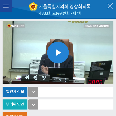
서울특별시의회 영상회의록
제333회 교통위원회 - 제7차
Play
Video
발언자 정보
부의된 안건