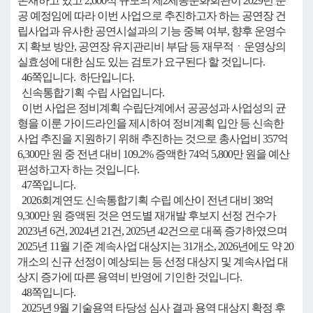
존재하고 있고 2,600석 규모의 제2세종문화회관이 2029년 준
공 예정임에 따라 이번 사업으로 추진하고자 하는 공연장 건
립사업과 유사한 공연시설과의 기능 중복 여부, 향후 운영수
지 확보 방안, 공연장 유지관리비 부담 등 재무적ㆍ운영상의
실효성에 대한 심도 있는 검토가 요구된다 할 것입니다.
46쪽입니다. 하단입니다.
신속통합기획 수립 사업입니다.
이번 사업은 정비계획 수립단계에서 공공성과 사업성의 균
형을 이룬 가이드라인을 제시하여 정비계획 입안 등 신속한
사업 추진을 지원하기 위해 추진하는 것으로 총사업비 357억
6,300만 원 중 전년 대비 109.2% 증액한 74억 5,800만 원을 예산
편성하고자 하는 것입니다.
47쪽입니다.
2026회계연도 신속통합기획 수립 예산이 전년 대비 38억
9,300만 원 증액된 것은 연도별 재개발 후보지 선정 건수가
2023년 6건, 2024년 21건, 2025년 42건으로 대폭 증가하였으며
2025년 11월 기준 계속사업 대상지는 31개소, 2026년에도 약 20
개소의 신규 선정이 예상되는 등 선정 대상지 및 계속사업 대
상지 증가에 따른 용역비 반영에 기인한 것입니다.
48쪽입니다.
2025년 9월 기술용역 타당성 심사 결과 용역 대상지 확정 후