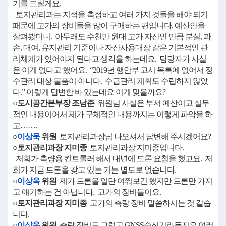
기를 드릴게요.
토지관리과는 지적을 측정하고 여러 가지 것들을 해야 되기
때문에 고가의 장비들을 많이 구매하는 편입니다, 예산안을
살펴봤더니. 아무래도 수천만 원대 고가 자산인 만큼 분실, 파
손, 대여, 유지관리 기준이나 자산사용대장 같은 기본적인 관
리체계가 있어야지 된다고 생각을 하는데요. 담당자가 사실
은 이게 없다고 했어요. “2019년 행안부 고시 목록에 없어서 정
수관리 대상 물품이 아니다. 수급관리 계획도 수립하지 않았
다.” 이렇게 답변한 바 있는데요 이게 맞을까요?
○도시공간본부장 조남준
위원님 사실은 부서 예산이고 실무
적인 내용이어서 제가 구체적인 내용까지는 이렇게 파악을 하
고…….
○
이상욱
위원
토지관리과장님 나오셔서 답변해 주시겠어요?
○토지관리과장 지미종
토지관리과장 지미종입니다.
저희가 측량용 컨트롤러 해서 내년에 드론 요청을 했고요. 저
희가 지금 드론을 갖고 있는 거는 별도로 없습니다.
○
이상욱
위원
제가 드론을 일단 여쭤보긴 했지만 드론만 가지
고 얘기하는 건 아닙니다. 고가의 장비들이요.
○토지관리과장 지미종
고가의 측량 장비 말씀하시는 것 같습
니다.
○
이상욱
위원
측량 장비도 그렇고 GNSS수신기라든지요 여러