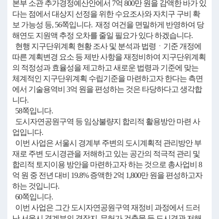
본부 소관 추가경정예산안에서 7억 800만 원을 감액한 바가 있
다는 점에서 대상지 선정을 위한 수요조사와 자치구 구비 확
보 가능성 등, 56쪽입니다. 재정 여건을 면밀하게 반영하여 당
해연도 지원액 추정 오차를 줄일 필요가 있다 하겠습니다.
현행 지구단위계획 현황 조사 및 분석과 법령ㆍ기준 개정에
따른 계획변경 요소 등 제반 사항을 재정비하여 지구단위계획
의 적정성과 효율성을 제고하고 새로운 법령과 기준에 맞는
체계적인 지구단위계획 수립기준을 마련하고자 한다는 측면
에서 기술용역비 3억 원을 편성하는 것은 타당하다고 생각합
니다.
58쪽입니다.
도시자연공원구역 등 임상불량지 합리적 활용방안 마련 사
업입니다.
이번 사업은 서울시 경계부 주변의 도시계획적 관리방안 부
재로 주변 도시경관을 저해하고 있는 공간의 적극적 관리 및
합리적 토지이용 방안을 마련하고자 하는 것으로 총사업비 8
억 원 중 전년 대비 19.8% 증액한 2억 1,800만 원을 편성하고자
하는 것입니다.
60쪽입니다.
이번 사업은 그간 도시자연공원구역 재정비 과정에서 드러
난 서울시 경계부의 경작지, 무허가 건축물 등 도시경관 저해