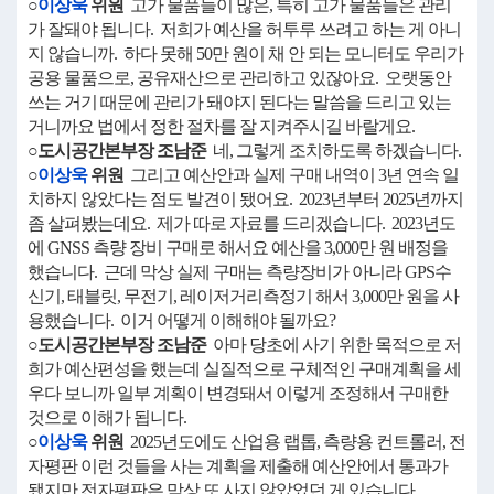
○
이상욱
위원
고가 물품들이 많은, 특히 고가 물품들은 관리
가 잘돼야 됩니다. 저희가 예산을 허투루 쓰려고 하는 게 아니
지 않습니까. 하다 못해 50만 원이 채 안 되는 모니터도 우리가
공용 물품으로, 공유재산으로 관리하고 있잖아요. 오랫동안
쓰는 거기 때문에 관리가 돼야지 된다는 말씀을 드리고 있는
거니까요 법에서 정한 절차를 잘 지켜주시길 바랄게요.
○도시공간본부장 조남준
네, 그렇게 조치하도록 하겠습니다.
○
이상욱
위원
그리고 예산안과 실제 구매 내역이 3년 연속 일
치하지 않았다는 점도 발견이 됐어요. 2023년부터 2025년까지
좀 살펴봤는데요. 제가 따로 자료를 드리겠습니다. 2023년도
에 GNSS 측량 장비 구매로 해서요 예산을 3,000만 원 배정을
했습니다. 근데 막상 실제 구매는 측량장비가 아니라 GPS수
신기, 태블릿, 무전기, 레이저거리측정기 해서 3,000만 원을 사
용했습니다. 이거 어떻게 이해해야 될까요?
○도시공간본부장 조남준
아마 당초에 사기 위한 목적으로 저
희가 예산편성을 했는데 실질적으로 구체적인 구매계획을 세
우다 보니까 일부 계획이 변경돼서 이렇게 조정해서 구매한
것으로 이해가 됩니다.
○
이상욱
위원
2025년도에도 산업용 랩톱, 측량용 컨트롤러, 전
자평판 이런 것들을 사는 계획을 제출해 예산안에서 통과가
됐지만 전자평판은 막상 또 사지 않았었던 게 있습니다.