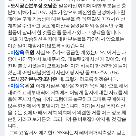
○도시공간본부장 조남준
말씀하신 취지에 대한 부분들은 충
분히 이해가 되고요. 저희가 앞으로 예산안을 편성하거나 할
때에는 구매 가능성에 대한 부분을 좀 더 면밀히 따져서 예산
계획을 수립하고 당초에 예산을 올렸을 때와 실질적인 구매
활동이 달라서 한 것들은 좀 문제가 있다고 생각을 합니다.
저희가 말씀하신 취지에 대한 부분들을 감안해서 앞으로는
이런 일이 재발하지 않도록 하겠습니다.
○
이상욱
위원
사실 또 추가로 궁금한 게 있는데요. 이거는 나
중에 사진 찍어서 보내주세요. 태블릿 2개 사신 게 있어요. 어
떤 태블릿 사셨는지 모르겠는데 이거 비용이 한 250만 원 들이
셨던데 어떤 태블릿인지 사진이랑 사양 좀 보내주시고요.
○도시공간본부장 조남준
네, 그렇게 하도록 하겠습니다.
○
이상욱
위원
이게 사실은 예산을 저희가 목적 예산으로 해서
내려주고 세부내역에 저희에게 어떻게 할지에 대한 자료를 제
출해 주시지 않습니까? 그럼에도 불구하고 그대로 구매하지
않는 현장에서의 불일치가 있습니다. 이거는 사실 목적 예산
을 주는 것에 대해서 저희 의회에서 의결한 거를 어느 정도 훼
손한 거라고 보거든요. 그러니까 좀 바로잡아야지 될 것 같습
니다.
그리고 앞서서 얘기한 GNSS라든지 레이저거리측정기 같은