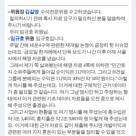
○위원장
김길영
수석전문위원 수고하셨습니다.
질의하시기 전에 혹시 자료 요구가 필요하신 분들 말씀하여
주시기 바랍니다.
우리 임규호 위원님.
○
임규호
위원
임규호입니다.
주말 간에 세운4구역 관련한 재개발 논쟁이 굉장히 핫 이슈였
는데요. 금요일 한겨레에서 단독 보도가 나간 이후 어제 서울
시에서 해명 자료를 냈습니다.
그래서 제가 쭉 살펴봤는데 해명 자료 4쪽에 의하면 “민간토
지 소유주들에게 돌아갈 순이익은 112억이다. 그리고 H건설
그룹에 분배되는 수익은 112억의 30%인 약 34억 원이다.” 이렇
게 적시를 해 주셨는데요. 이거에 대한 구체적인 근거 데이터
가 좀 필요할 것 같습니다. 여기 그냥 명시만 하고 주장하는 형
태여서 이거 관련된 기초 데이터 자료들을 오전 중으로 제시
해 주셨으면 좋겠습니다.
그리고 사업비 현황을 또 여기 명시를 해 주셨는데 총수입은
약 3조 3,465억, 총지출은 약 2조 9,803억 원 이렇게 해 주셨는데
요. 이거에 대한 근거 자료도 같이 제출해 주시면 개발이익과
관련된 여러 가지 혼돈이 있는 부분들을 정리할 수 있을 것으