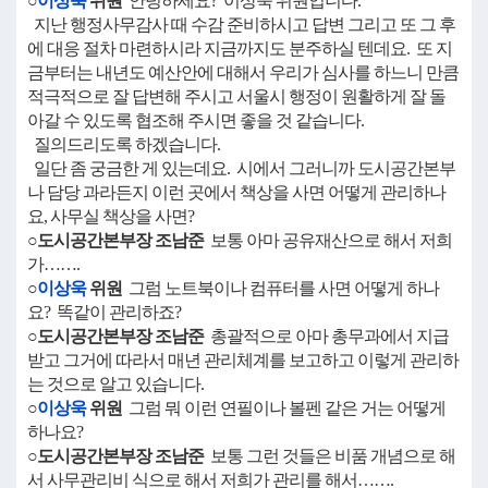
○
이상욱
위원
안녕하세요? 이상욱 위원입니다.
지난 행정사무감사 때 수감 준비하시고 답변 그리고 또 그 후
에 대응 절차 마련하시라 지금까지도 분주하실 텐데요. 또 지
금부터는 내년도 예산안에 대해서 우리가 심사를 하느니 만큼
적극적으로 잘 답변해 주시고 서울시 행정이 원활하게 잘 돌
아갈 수 있도록 협조해 주시면 좋을 것 같습니다.
질의드리도록 하겠습니다.
일단 좀 궁금한 게 있는데요. 시에서 그러니까 도시공간본부
나 담당 과라든지 이런 곳에서 책상을 사면 어떻게 관리하나
요, 사무실 책상을 사면?
○도시공간본부장 조남준
보통 아마 공유재산으로 해서 저희
가…….
○
이상욱
위원
그럼 노트북이나 컴퓨터를 사면 어떻게 하나
요? 똑같이 관리하죠?
○도시공간본부장 조남준
총괄적으로 아마 총무과에서 지급
받고 그거에 따라서 매년 관리체계를 보고하고 이렇게 관리하
는 것으로 알고 있습니다.
○
이상욱
위원
그럼 뭐 이런 연필이나 볼펜 같은 거는 어떻게
하나요?
○도시공간본부장 조남준
보통 그런 것들은 비품 개념으로 해
서 사무관리비 식으로 해서 저희가 관리를 해서…….