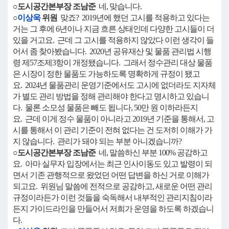
○도시공간본부장 조남준
네, 맞습니다.
○
이상욱
위원
맞죠? 2019년에 했던 고시를 적용하고 있다는
거는 그 후에 6년이나 지금 흐른 상태인데 다양한 고시들이 더
있을 거고요. 근데 그 고시를 적용하지 않았다 이런 생각이 들
어서 좀 찾아봤습니다. 2020년 공유재산 및 물품 관리법 시행
령 제57조제3항이 개정됐습니다. 그래서 정수관리 대상 물품
은 시장이 정한 물품도 가능하도록 명확하게 규정이 됐고
요. 2024년 물품관리 운영기준에서도 고시에 없더라도 지자체
가 별도 관리 방법을 정해 관리해야 한다고 명시하고 있습니
다. 물론 소모성 물품은 빼도 됩니다, 50만 원 이하라든지
요. 근데 이게 정수 물품이 아니라고 2019년 기준을 통해서, 고
시를 통해서 이 관리 기준이 전혀 없다는 건 도저히 이해가 가
지 않습니다. 관리가 돼야 되는 부분 아니겠습니까?
○도시공간본부장 조남준
네, 말씀하신 부분 100% 공감하고
요. 아마 실무자 입장에서는 최근 인사이동도 있고 발령이 되
면서 기존 관행적으로 왔었던 어떤 답변을 하신 거로 이해가
되고요. 위원님 말씀에 전적으로 공감하고, 새로운 어떤 관리
규정이라든가 이런 것들을 숙독해서 내부적인 관리지침이라
든지 가이드라인을 만들어서 저희가 운영을 하도록 하겠습니
다.