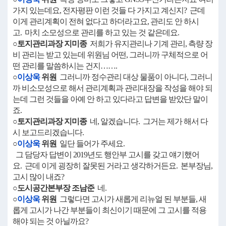
가지 있는데요, 전자평판 이런 것들 다 가지고 계신지? 근데
이게 관리계획이 전혀 없다고 하더라고요, 관리도 안 하시
고. 마치 소모성으로 관리를 하고 있는 것 같은데요.
○토지관리과장 지미종
저희가 유지관리나 기계 관리, 측량 장
비 관리는 받고 있는데 위원님 어떤, 그러니까 구체적으로 어
떤 관리를 말씀하시는 건지…….
○
이상욱
위원
그러니까 정수관리 대상 물품이 아니다, 그러니
까 비소모성으로 해서 관리계획과 관리대장을 작성을 해야 되
는데 그런 것들을 아예 안 하고 있다라고 답변을 받았단 말이
죠.
○토지관리과장 지미종
네, 알겠습니다. 그거는 제가 해서 다
시 보고드리겠습니다.
○
이상욱
위원
일단 들어가 주세요.
그 담당자 답변이 2019년도 행안부 고시를 갖고 얘기했어
요. 근데 이게 굉장히 잘못된 거라고 생각하거든요. 본부장님,
고시 많이 내죠?
○도시공간본부장 조남준
네.
○
이상욱
위원
그렇다면 고시가 새롭게 리뉴얼 된 부분들, 새
롭게 고시가 나간 부분들이 최신이기 때문에 그 고시를 적용
해야 되는 것 아닐까요?