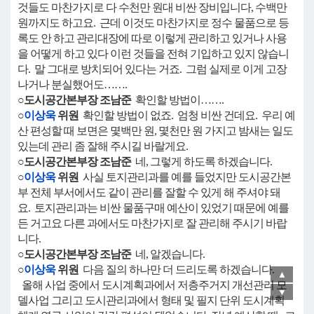
것들도 마찬가지로 다 수천만 원대 비싼 장비입니다, 수백만
원까지도 하고요. 근데 이것도 마찬가지로 정수 물품으로 등
록도 안 하고 관리대장에 따로 이렇게 관리하고 있거나 사용
을 어떻게 하고 있다 이런 것들을 전혀 기입하고 있지 않습니
다. 말 그대로 방치되어 있다는 거죠. 그럼 실제로 이게 고장
나거나 분실했어도…….
○도시공간본부장 조남준
확인할 방법이…….
○
이상욱
위원
확인할 방법이 없죠. 엄청 비싼 건데요. 우리 예
산 편성할 때 보면은 몇백만 원, 몇천만 원 가지고 밤새는 일도
있는데 관리 좀 잘해 주시길 바랄게요.
○도시공간본부장 조남준
네, 그렇게 하도록 하겠습니다.
○
이상욱
위원
사실 토지관리과를 예를 들었지만 도시공간본
부 전체 부서에서도 같이 관리를 잘할 수 있게 해 주셔야 돼
요. 토지관리과는 비싼 물품구매 예산이 있었기 때문에 예를
든 거고요 다른 과에서도 마찬가지로 잘 관리해 주시기 바랍
니다.
○도시공간본부장 조남준
네, 알겠습니다.
○
이상욱
위원
다음 질의 하나만 더 드리도록 하겠습니다.
▲
올해 사업 중에서 도시계획과에서 저층주거지 개선관리 모
▼
델사업 그리고 도시관리과에서 형태 및 필지 단위 도시계획