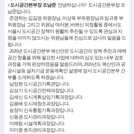
○도시공간본부장 조남준
안녕하십니까? 도시공간본부장 조
남준입니다.
존경하는 김길영 위원장님, 이상욱 부위원장님과 임규호 부
위원장님 그리고 위원님 여러분, 바쁘신 의정활동 중에서도
서울시 도시공간 정책이 원활히 추진될 수 있도록 관심과 지
원을 아끼지 않으시는 위원님들께 진심으로 감사의 말씀을 드
립니다.
2026년 도시공간본부 예산안은 도시공간의 정책 추진과 매력
공간 창출을 위해 필요한 사업에 대하여 심도 있는 내부 검토
과정을 거쳐 편성하였음을 말씀드리며, 2026년도 예산안과 공
공시설등 설치기금 운용계획안 설명에 앞서 도시공간본부 간
부를 소개하도록 하겠습니다.
남정현 도시공간기획관입니다.
김성기 도시공간전략과장입니다.
김세신 도시계획상임기획과장입니다.
김용배 도시재창조과장입니다.
송정미 신속통합기획과장입니다.
신동권 도시관리과장입니다.
이예림 시설계획과장입니다.
지미종 토지관리과장입니다.