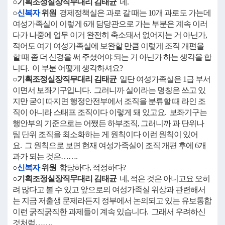
○기획조정실장직무대리 김태균
네.
○
신복자
위원
경제정책실은 과로 갈 때는 10개 과로도 가는데
여성가족실이 이렇게 6개 담당관으로 가는 부분은 계속 이러
다가 나중에 업무 이거 완전히 축소돼서 없어지는 거 아닌가,
적어도 여기 여성가족실에 보완할 만큼 이렇게 조직 개편을
할 때 좀 더 신경을 써 주셨어야 되는 거 아닌가 하는 생각을 합
니다. 이 부분 어떻게 생각하셔요?
○기획조정실장직무대리 김태균
일단 여성가족실은 1급 부서
이면서 보좌기구입니다. 그러니까 실이라는 명칭은 쓰고 있
지만 굳이 따지면 행정안전부에서 조직을 분류할 때 라인 조
직이 아니라 스태프 조직이다 이렇게 돼 있고요. 보좌기구는
행안부의 기준으로는 어쨌든 하부조직, 그러니까 과 단위나
팀 단위 조직을 최소화하는 게 원칙이다 이런 원칙이 있어
요. 그 원칙으로 보면 현재 여성가족실이 조직 개편 후에 6개
과가 되는 것은…….
○
신복자
위원
합당하다, 적정하다?
○기획조정실장직무대리 김태균
네, 적은 것은 아니고요 오히
려 많다고 볼 수 있고 앞으로의 여성가족실 위상과 관련해서
는 지금 저출생 문제라든지 정부에서 논의되고 있는 유보통합
이런 굵직굵직한 과제들이 계속 있습니다. 그래서 우려하신
것처럼…….