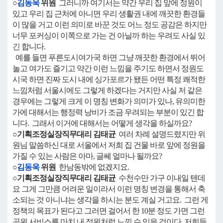
○
김동욱
위원
그러니까 여기서는 약간 우리 집 앞에 정원이
있고 우리 집 근처에 아니면 우리 생활권 내에 깨끗한 환경들
이 많을 거고 이런 의미로 바꾼 것도 어느 정도 공감은 하지만
너무 포커싱이 이쪽으로 가는 건 아닐까 하는 우려도 사실 있
긴 합니다.
예를 들면 푸른도시여가국 하면 그냥 깨끗한 환경에서 뛰어
놀고 여가도 즐기고 약간 이런 느낌을 주기도 하면서 정원도
시국 하면 진짜 도시 내에 싱가포르가 됐든 어떤 특정 쾌적한
느낌처럼 서울시에도 그렇게 하겠다는 거지만 사실 저 같은
경우에는 그렇게 크게 이 명칭 변화가 의미가 있나, 유의미한
가에 대해서는 행정력 낭비가 조금 우려되는 부분이 있긴 합
니다. 그래서 이거에 대해서는 어떻게 생각을 하실까요?
○기획조정실장직무대리 김태균
여러 차례 설명드렸지만 위
원님 말씀하신 대로 서울에서 저희 집 건물 바로 앞에 정원을
가질 수 있는 사람은 아마, 글쎄 얼마나 될까요?
○
김동욱
위원
한남동밖에 없겠지요.
○기획조정실장직무대리 김태균
수천수만 가구 이내일 텐데
요 그게 그만큼 어려운 일이라서 이런 명칭 변경을 통해서 축
소되는 것 아니냐는 생각을 하시는 분도 계실 거고요. 그런 게
정책의 목표가 된다고 그러면 걸어서 한 10분 정도 가면 그런
공원 서비스를 마치 내 정원처럼 느낄 수 있을 것이다, 저희들