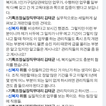
복지과, 1인가구담당관에있던 업무가, 수행하던 업무를 일부
씩 다 빼 갖고 간 게 고독대응과 쪽으로 집중이 됐다고 보입니
다.
○기획조정실장직무대리 김태균
실무적으로는 세밀하게 살
펴보고 개편안을 만든 건데요.
○
신복자
위원
비슷하다고 보시긴 했겠죠. 그렇지만 이런 부
분이니까 제가 서두에 그 일자가 너무 예고 기간이 그렇지 않
냐고 할 때 적어도 이 업무를 하는 관리직들도 혹시 조직 개편
되는 부분에 대해서, 물론 승진 자리 때문에 급을 올리는 부분
은 알고 있지만 알고들은 계시나요? 관리직들의 의견을 좀 듣
고 계시나요?
○기획조정실장직무대리 김태균
네, 복지실하고도 충분히 협
의를 했습니다.
○
신복자
위원
수장들하고만 하신 거 아닌가 하는 생각이 듭니
다. 조직 개편할 때는요 정말 많은 기간을 두고 이렇게 1년에
몇 번씩 어느 부분이 되는 일이 없게 하시려면 관리직들의 의
견도 좀 들으셔야 된다고 봅니다.
○기획조정실장직무대리 김태균
관리직이라고 하시면…….
○
신복자
위원
실질적으로 업무를 보는 쪽이요. 하는 팀장 밑
에 직원들.