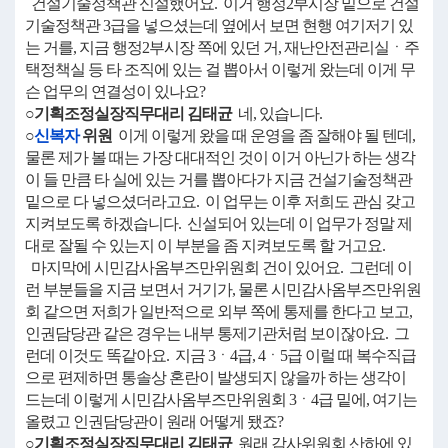
건설기술정책관 신설했어요. 이거 행정2부시장 밑으로 건설
기술정책관 3급을 넣으셨는데 옆에서 보면 현행 여기저기 있
는 거를, 지금 행정2부시장 쪽에 있던 거, 재난안전관리실ㆍ주
택정책실 등 타 조직에 있는 걸 뽑아서 이렇게 왔는데 이게 무
슨 업무의 연결성이 있나요?
○기획조정실장직무대리 김태균
네, 있습니다.
○
신복자
위원
이게 이렇게 왔을 때 운영을 좀 잘해야 될 텐데,
물론 제가 볼 때는 가장 대대적인 것이 이거 아닌가 하는 생각
이 들 만큼 타 실에 있는 거를 뽑아다가 지금 건설기술정책관
밑으로 다 넣으셨더라고요. 이 업무는 이후 저희도 관심 갖고
지켜보도록 하겠습니다. 신설되어 있는데 이 업무가 정말 제
대로 잘될 수 있는지 이 부분을 좀 지켜보도록 할 거고요.
마지막에 시민감사옴부즈만위원회 건이 있어요. 그런데 이
런 부분들을 지금 보면서 거기가, 물론 시민감사옴부즈만위원
회 같으면 저희가 일반적으로 외부 쪽에 통제를 한다고 보고,
인권담당관 같은 경우는 내부 통제기관처럼 보이잖아요. 그
런데 이것도 똑같아요. 지금 3ㆍ4급, 4ㆍ5급 이럴 때 복수직급
으로 편제하면 통솔상 혼란이 발생되지 않을까 하는 생각이
드는데 이렇게 시민감사옴부즈만위원회 3ㆍ4급 밑에, 여기는
올렸고 인권담당관이 원래 어떻게 됐죠?
○기획조정실장직무대리 김태균
원래 감사위원회 산하에 있