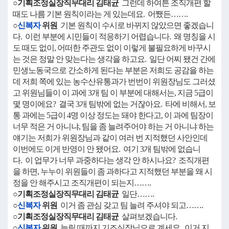
○기획조정실장직무대리 김태균
그런데 하여튼 조직개편 할
때도 나름 기본 원칙이라는 게 있는데요. 어쨌든…….
○
신복자
위원
기본 원칙이 수시로 바뀌지 않았으면 좋겠습니
다. 이런 부분에 시민들이 적응하기 어렵습니다. 왜 명칭을 시
도 때도 없이, 어떠한 주관도 없이 이렇게 불필요하게 바꾸시
는 것은 정말 안 맞는다는 생각을 하고요. 일단 어찌 됐건 간에
민생노동국으로 간소하게 된다는 부분은 저희도 공감을 하는
데 저희 쪽에 있는 농수산유통과가 번번이 위원장님도 그러셨
고 위원님들이 이 과에 3개 팀 이 부분에 대해서는, 지금 5급이
몇 명이에요? 결국 3개 팀밖에 없는 거잖아요. 타에 비해서, 보
통 과에는 5급이 4명 이상 정도는 돼야 한다고, 이 과에 팀장이
너무 적은 거 아니냐, 팀을 좀 늘려주어야 하는 거 아니냐 하는
얘기는 저희가 위원장님과 같이 여러 번 지적했던 사안인데
이번에도 이게 반영이 안 됐어요. 여기 3개 팀밖에 없습니
다. 이 업무가 너무 과중하다는 생각 안 하시나요? 조직개편
을 하면, 누누이 위원들이 좀 과하다고 지적했던 부분을 왜 시
정을 안 해주시고 조직개편이 되는지…….
○기획조정실장직무대리 김태균
일단…….
○
신복자
위원
이거 좀 관심 갖고 팀 늘려 주셔야 되고…….
○기획조정실장직무대리 김태균
살펴보겠습니다.
○
신복자
위원
늘릴 때까지 기조실장님으로 계세요. 이거 지