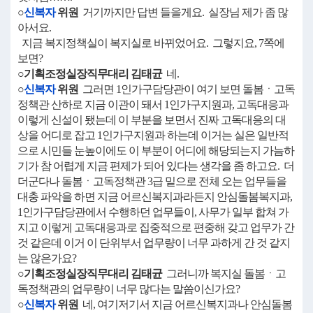
○
신복자
위원
거기까지만 답변 들을게요. 실장님 제가 좀 많
아서요.
지금 복지정책실이 복지실로 바뀌었어요. 그렇지요, 7쪽에
보면?
○기획조정실장직무대리 김태균
네.
○
신복자
위원
그러면 1인가구담당관이 여기 보면 돌봄ㆍ고독
정책관 산하로 지금 이관이 돼서 1인가구지원과, 고독대응과
이렇게 신설이 됐는데 이 부분을 보면서 진짜 고독대응의 대
상을 어디로 잡고 1인가구지원과 하는데 이거는 실은 일반적
으로 시민들 눈높이에도 이 부분이 어디에 해당되는지 가늠하
기가 참 어렵게 지금 편제가 되어 있다는 생각을 좀 하고요. 더
더군다나 돌봄ㆍ고독정책관 3급 밑으로 전체 오는 업무들을
대충 파악을 하면 지금 어르신복지과라든지 안심돌봄복지과,
1인가구담당관에서 수행하던 업무들이, 사무가 일부 합쳐 가
지고 이렇게 고독대응과로 집중적으로 편중해 갖고 업무가 간
것 같은데 이거 이 단위부서 업무량이 너무 과하게 간 것 같지
는 않은가요?
○기획조정실장직무대리 김태균
그러니까 복지실 돌봄ㆍ고
독정책관의 업무량이 너무 많다는 말씀이신가요?
○
신복자
위원
네, 여기저기서 지금 어르신복지과나 안심돌봄