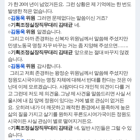
가 한 20여 년이 넘었거든요. 그런 상황은 제 기억에는 한 번도
발생한 적은 없습니다.
○
김동욱
위원
그러면 문제없다는 말씀이신 거죠?
○기획조정실장직무대리 김태균
네.
○
김동욱
위원
알겠습니다.
그리고 아까 존경하는 신복자 위원님께서 말씀해 주셨지만
민생노동국 명칭 자꾸 바꾸는 거는 좀 지양해 주셨으면…….
○기획조정실장직무대리 김태균
앞으로는 절대 바꾸지 않겠
습니다.
○
김동욱
위원
감사합니다.
그리고 저희 존경하는 왕정순 위원님께서 말씀해 주셨지만
정원도시국이라는 명칭 자체에 대해서 반대를 한다는 것은 아
닌데 이제 모르겠습니다. 사람마다 다 개인적 의견이 다를 거
고 그런데 저도 제 의견을, 그냥 제 사견을 말씀드리면 사실 서
울시에 내 집 앞에 정원이 있다는 거에 별로 관심이 없거든
요. 오히려 내가 더 깨끗하고 쾌적한 환경에서 풍족하게 높은
삶의 질을 가지고 살기를 원하지 푸른도시여가국이든 정원도
시국이든 사실 관심이 별로 떨어지거든요.
○기획조정실장직무대리 김태균
네, 일반 시민들은 그럴 수 있
습니다.