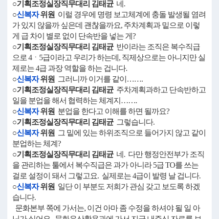
○기획조정실장직무대리 김태균
네.
○
신복자
위원
이럴 경우에 명령 보고체계에 충돌 발생될 염려
가 있지 않을까 싶은데 괜찮을까요, 주차계획과 밑으로 이렇
게 급 차이 별로 없이 단속반을 넣는 게?
○기획조정실장직무대리 김태균
반이라는 조직은 복수직급
으로 4ㆍ5급이라고 우리가 하는데, 직제상으로는 아니지만 실
제로는 4급 과장 역할을 하는 겁니다.
○
신복자
위원
그러니까 이거를 같이…….
○기획조정실장직무대리 김태균
주차계획과하고 단속반하고
일을 분업을 해서 협력하는 체계지…….
○
신복자
위원
분업을 한다고 이해를 하면 될까요?
○기획조정실장직무대리 김태균
그렇습니다.
○
신복자
위원
그 밑에 있는 하위조직으로 들어가지 않고 같이
분업하는 체계?
○기획조정실장직무대리 김태균
네. 다만 행정안전부가 조직
을 관리하는 툴에서 복수직급은 과가 아니라 5급 TO를 쓰는
걸로 설정이 돼서 그렇고요. 실제로는 4급이 발령 날 겁니다.
○
신복자
위원
일단 이 부분도 저희가 관심 갖고 보도록 하겠
습니다.
문화본부 쪽에 가서는, 이건 아마 좀 수정을 하셔야 될 일 아
닌가 싶어요. 문화유산활용과에 가서 지금 내주신 자료를 보