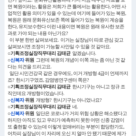
면 복원이라는, 활용은 저희가 큰 틀에서는 활용한다, 어떤 사
업적인 활용 의미가 있을 수 있는데 여기에 들어가 있는 복원,
복원은 원래 문화유산보존 쪽에 들어가 있는 복원이 계승을
한다, 유지보수한다 이런 내용이면 복원은 원래 유사한 보존
과로 가야 되는 내용 아닌가요?
이 부분 한번 살펴보세요. 이거는 실장님이 따로 관심 갖고
살펴보시면 조정이 가능할 사안일 수 있을 것 같아요.
○기획조정실장직무대리 김태균
알겠습니다.
○
신복자
위원
그런데 복원의 개념이 이쪽 과는 좀 아닌 것 같
다는 의견을 드리고요.
일단 시민건강국 같은 경우에도, 이거 개방형 4급이 언제까지
죠? 한시기구였죠, 감염병연구센터 쪽은?
○기획조정실장직무대리 김태균
한시기구는 아니고 정규 조
직인데요 개방형이었습니다.
○
신복자
위원
개방형? 한시기구는 아니었나요?
○기획조정실장직무대리 김태균
네.
○
신복자
위원
일단은 코로나가 거의 위험 상황은 해소됐다고
하지만 아직도 있고 우리가 예측하지 못한 어떤 신종 감염이
또 출현할 수 있는데 이렇게 없애버리는 부분이 합당한가도,
어차피 실장님이 이 자리에 오신 지 얼마 안 됐기 때문에 제가