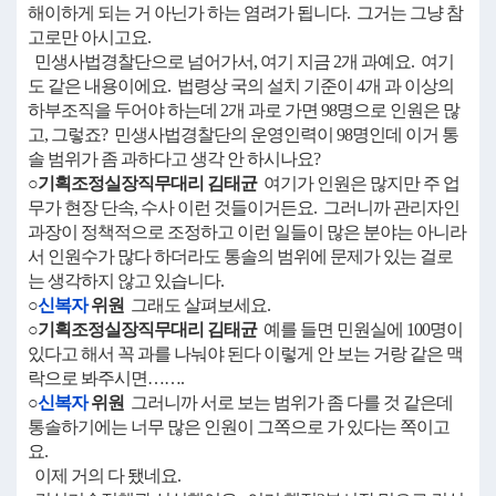
해이하게 되는 거 아닌가 하는 염려가 됩니다. 그거는 그냥 참
고로만 아시고요.
민생사법경찰단으로 넘어가서, 여기 지금 2개 과예요. 여기
도 같은 내용이에요. 법령상 국의 설치 기준이 4개 과 이상의
하부조직을 두어야 하는데 2개 과로 가면 98명으로 인원은 많
고, 그렇죠? 민생사법경찰단의 운영인력이 98명인데 이거 통
솔 범위가 좀 과하다고 생각 안 하시나요?
○기획조정실장직무대리 김태균
여기가 인원은 많지만 주 업
무가 현장 단속, 수사 이런 것들이거든요. 그러니까 관리자인
과장이 정책적으로 조정하고 이런 일들이 많은 분야는 아니라
서 인원수가 많다 하더라도 통솔의 범위에 문제가 있는 걸로
는 생각하지 않고 있습니다.
○
신복자
위원
그래도 살펴보세요.
○기획조정실장직무대리 김태균
예를 들면 민원실에 100명이
있다고 해서 꼭 과를 나눠야 된다 이렇게 안 보는 거랑 같은 맥
락으로 봐주시면…….
○
신복자
위원
그러니까 서로 보는 범위가 좀 다를 것 같은데
통솔하기에는 너무 많은 인원이 그쪽으로 가 있다는 쪽이고
요.
이제 거의 다 됐네요.