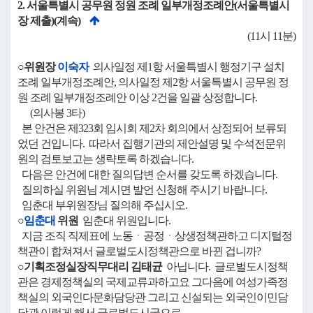
2. 서울특별시 공무원 정원 조례 일부개정조례안(서울특별시
장 제출)(계속)
(11시 11분)
○위원장
이숙자
의사일정 제1항 서울특별시 행정기구 설치
조례 일부개정조례안, 의사일정 제2항 서울특별시 공무원 정
원 조례 일부개정조례안 이상 2건을 일괄 상정합니다.
(의사봉 3타)
본 안건은 제323회 임시회 제2차 회의에서 상정되어 보류되
었던 건입니다. 따라서 집행기관의 제안설명 및 수석전문위
원의 검토보고는 생략토록 하겠습니다.
다음은 안건에 대한 질의답변 순서를 갖도록 하겠습니다.
질의하실 위원님 계시면 발언 신청해 주시기 바랍니다.
임춘대 부위원장님 질의해 주십시오.
○
임춘대
위원
임춘대 위원입니다.
지금 조직 직제표에 노동ㆍ공정ㆍ상생정책관하고 디지털정
책관이 합쳐져서 글로벌도시정책관으로 바뀐 겁니까?
○기획조정실장직무대리 김태균
아닙니다. 글로벌도시정책
관은 경제정책실의 국제교류과하고요 그다음에 여성가족정
책실의 외국인다문화담당관 그리고 신설되는 외국인이민담
당관 이렇게 해서 글로벌도시국으로…….