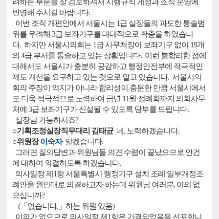
려하는 부분을 잘 검토하셔서 시행규칙 개정과 조직 운영에
반영해 주시길 바랍니다.
이번 조직 개편안에서 서울시는 1급 실장들의 과도한 통솔범
위를 우려해 3급 보좌기구를 대대적으로 확충을 하였습니
다. 하지만 서울시의회는 1급 사무처장이 보좌기구 없이 19개
의 4급 부서를 통솔하고 있는 상황입니다. 이런 불합리한 점에
대해서도 서울시가 충분히 공감하고 행정안전부에 적극적인
제도 개선을 요구하고 있는 것으로 알고 있습니다. 서울시의
회의 주장이 억지가 아니라 합리성이 충분한 만큼 서울시에서
도 더욱 적극적으로 노력하여 금년 11월 정례회까지 의회사무
처에 3급 보좌기구가 신설될 수 있도록 당부를 드립니다.
실장님 가능하시죠?
○기획조정실장직무대리 김태균
네, 노력하겠습니다.
○위원장
이숙자
알겠습니다.
그러면 질의답변과 위원님들 의견 수렴이 끝났으므로 안건
에 대하여 의결하도록 하겠습니다.
의사일정 제1항 서울특별시 행정기구 설치 조례 일부개정조
례안을 원안대로 의결하고자 하는데 위원님 여러분, 이의 없
으십니까?
(「없습니다.」하는 위원 있음)
이의가 없으므로 의사일정 제1항은 가결되었음을 선포합니