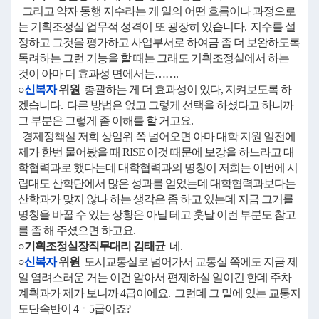
그리고 약자 동행 지수라는 게 일의 어떤 흐름이나 과정으로
는 기획조정실 업무적 성격이 또 굉장히 있습니다. 지수를 설
정하고 그것을 평가하고 사업부서로 하여금 좀 더 보완하도록
독려하는 그런 기능을 할 때는 그래도 기획조정실에서 하는
것이 아마 더 효과성 면에서는…….
○
신복자
위원
총괄하는 게 더 효과성이 있다, 지켜보도록 하
겠습니다. 다른 방법은 없고 그렇게 선택을 하셨다고 하니까
그 부분은 그렇게 좀 이해를 할 거고요.
경제정책실 저희 상임위 쪽 넘어오면 아마 대학 지원 일전에
제가 한번 물어봤을 때 RISE 이것 때문에 보강을 하느라고 대
학협력과로 했다는데 대학협력과의 명칭이 저희는 이번에 시
립대도 산학단에서 많은 성과를 얻었는데 대학협력과보다는
산학과가 맞지 않나 하는 생각은 좀 하고 있는데 지금 그거를
명칭을 바꿀 수 있는 상황은 아닐 테고 훗날 이런 부분도 참고
를 좀 해 주셨으면 하고요.
○기획조정실장직무대리 김태균
네.
○
신복자
위원
도시교통실로 넘어가서 교통실 쪽에도 지금 제
일 염려스러운 거는 이건 알아서 편제하실 일이긴 한데 주차
계획과가 제가 보니까 4급이에요. 그런데 그 밑에 있는 교통지
도단속반이 4ㆍ5급이죠?