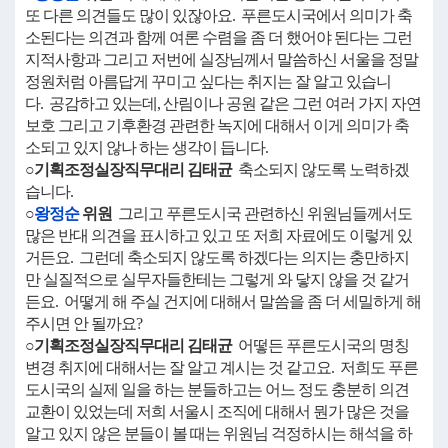
또 다른 의견들도 많이 있잖아요. 푸른도시국에서 의미가 축
소된다는 의견과 함께 여론 수렴을 좀 더 했어야 된다는 그런
지적사항과 그리고 저번에 실장님께서 말씀하신 서울을 정말
정원처럼 아름답게 꾸미고 싶다는 취지는 잘 알고 있습니
다. 공감하고 있는데, 산림이나 공원 같은 그런 여러 가지 자연
보호 그리고 기후환경 관련한 녹지에 대해서 이게 의미가 축
소되고 있지 않나 하는 생각이 듭니다.
○기획조정실장직무대리 김태균
축소되지 않도록 노력하겠
습니다.
○
왕정순
위원
그리고 푸른도시국 관련하신 위원님들께서도
많은 반대 의견을 표시하고 있고 또 저희 자료에도 이렇게 있
거든요. 그런데 축소되지 않도록 하겠다는 의지는 충만하지
만 실질적으로 실무자들한테는 그렇게 와 닿지 않을 것 같거
든요. 어떻게 해 주실 건지에 대해서 말씀을 좀 더 세밀하게 해
주시면 안 될까요?
○기획조정실장직무대리 김태균
어떻든 푸른도시국의 명칭
변경 취지에 대해서는 잘 알고 계시는 것 같고요. 저희도 푸른
도시국의 실제 일을 하는 분들하고는 어느 정도 충분히 의견
교환이 있었는데 저희 서울시 조직에 대해서 뭔가 많은 것을
알고 있지 않은 분들이 볼 때는 위원님 걱정하시는 해석을 하