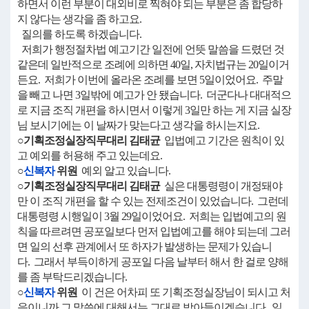
하면서 이런 부분이 대외비로 찍혀야 되는 부분은 좀 합당하
지 않다는 생각을 좀 하고요.
질의를 하도록 하겠습니다.
저희가 행정절차법 예고기간 일전에 언뜻 말씀을 드렸던 것
같은데 일반적으로 조례에 의하면 40일, 자치법규는 20일이거
든요. 저희가 이번에 올라온 조례를 보면 5일이었어요. 주말
을 빼고 나면 3일밖에 예고가 안 됐습니다. 더군다나 대대적으
로 지금 조직 개편을 하시면서 이렇게 3일만 하는 게 지금 실장
님 보시기에는 이 날짜가 맞는다고 생각을 하시는지요.
○기획조정실장직무대리 김태균
입법예고 기간은 원칙이 있
고 예외를 허용해 주고 있는데요.
○
신복자
위원
예외 알고 있습니다.
○기획조정실장직무대리 김태균
실은 대통령령이 개정돼야
만 이 조직 개편을 할 수 있는 전제조건이 있었습니다. 그런데
대통령령 시행일이 3월 29일이었어요. 저희는 입법예고의 원
칙을 따르려면 공포일보다 먼저 입법예고를 해야 되는데 그러
면 일의 선후 관계에서 또 하자가 발생하는 문제가 있습니
다. 그래서 부득이하게 공포일 다음 날부터 해서 한 걸로 양해
를 좀 부탁드리겠습니다.
○
신복자
위원
이 건은 어차피 또 기획조정실장님이 되시고 처
음이니까 그 말씀에 대해서는 그대로 받아들이겠습니다. 일