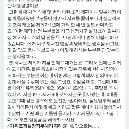
단 대통령령이요.
그런데 제 기억 속에 몇 번씩 이런 조직 개편이나 일부개정 이
렇게 들어왔던 부분들이 많아서 자료를 뽑아보니까 실질적으
로 조직 개편을 저희가 1년에 거의 한 네 번 정도 하더라고
요. 이런 해당 행정 부분들을 지금 행정기구 설치 조례 일부개
정 해 가지고 거의 몇 년을 두고 1년에 서너 번씩 이렇게 하고
있습니다. 이거 너무 지나친 행정력 낭비라는 생각을 하고요,
몇 달 앞도 못 내다보고 계속 이렇게 하시는 부분은 안 맞는다
는 생각을 하고.
또 하나는 저희가 지금 현재 11대거든요. 그래서 전에는 이거
예고 기간은, 물론 특별한 사정이 있는 경우에 한해서 임의대
로 하시는 부분은 아는데 이번에는 그렇게 돼서 임의대로 이
렇게 하실 수밖에 없는 3일, 그렇죠, 주말을 빼고. 그런데 11대
들어와서 유독 3일이에요. 3일에서 2일입니다. 주말을 꼭 끼
었어요. 지금 10대, 제가 9대 것까지는 못 찾아봤는데 10대를
보면 10대 같은 경우에도 온전한 5일이에요. 월요일부터 금요
일까지라든지 이렇게 예고 기간도 짧은 데다가 11대 들어와서
주말하고 어떤 때는 이틀만 들어가고 이거 문제 있다고 봅니
다. 이 부분 실장님 좀 헤아려 주셔요.
○기획조정실장직무대리 김태균
네, 앞으로는…….