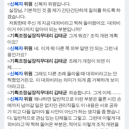
○
신복자
위원
신복자 위원입니다.
실장님, 기본적인 것 좀 제가 간단간단하게 질의를 하도록 하
겠습니다.
저희한테 주신 게 지금 대외비라고 찍혀 들어왔어요. 대외비
이거 어디까지 알아야 되는 부분입니까?
○기획조정실장직무대리 김태균
그게 뭐죠? 조직 개편 계획
이요?
○
신복자
위원
네. 이게 뭐 다른 쪽 외부 알면 안 되는 그런 내
용인가요?
○기획조정실장직무대리 김태균
조례가 개정이 되면 이
제…….
○
신복자
위원
그래도 다른 조례 올라올 때 대외비라고는 안
찍혔었거든요. 이 대외비라는 의미가 되게 좀 거북하게 보이
더라고요.
○기획조정실장직무대리 김태균
죄송합니다. 그게 이제…….
○
신복자
위원
왜냐하면 일반적으로 이런 부분은 물론 시민 손
에까지 넘어갈 일은 없지만 관리직들도 이 내용은 서로 공유
가 되고 다들 알아야 될 사안이 아닌가 하는 생각을 좀 했습니
다, 일반적으로 관심 있는 단체들도 그렇고. 그런데 이렇게 대
외비라고 딱 찍혀 들어온 부분은, 적어도 이렇게 조직 개편을