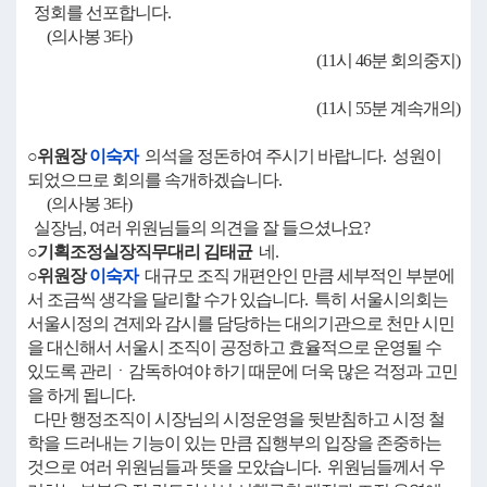
정회를 선포합니다.
(의사봉 3타)
(11시 46분 회의중지)
(11시 55분 계속개의)
○위원장
이숙자
의석을 정돈하여 주시기 바랍니다. 성원이
되었으므로 회의를 속개하겠습니다.
(의사봉 3타)
실장님, 여러 위원님들의 의견을 잘 들으셨나요?
○기획조정실장직무대리 김태균
네.
○위원장
이숙자
대규모 조직 개편안인 만큼 세부적인 부분에
서 조금씩 생각을 달리할 수가 있습니다. 특히 서울시의회는
서울시정의 견제와 감시를 담당하는 대의기관으로 천만 시민
을 대신해서 서울시 조직이 공정하고 효율적으로 운영될 수
있도록 관리ㆍ감독하여야 하기 때문에 더욱 많은 걱정과 고민
을 하게 됩니다.
다만 행정조직이 시장님의 시정운영을 뒷받침하고 시정 철
학을 드러내는 기능이 있는 만큼 집행부의 입장을 존중하는
것으로 여러 위원님들과 뜻을 모았습니다. 위원님들께서 우