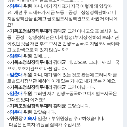
○
임춘대
위원
아니, 여기 직제표가 지금 이렇게 돼 있잖아
요. 개편 후 직제표가 지금 노동ㆍ공정ㆍ상생정책관하고 디
지털정책관을 없애고 글로벌도시정책관으로 바뀐 거 아니에
요?
○기획조정실장직무대리 김태균
그건 아니고요 표 보시면 노
동ㆍ공정ㆍ상생정책관은 이제 행정1부시장 산하의 보좌기관
이었던 것을 개편 후로 보시면 민생노동국, 디지털도시국이라
고 노란색으로 돼 있지 않습니까?
○
임춘대
위원
밑에…….
○기획조정실장직무대리 김태균
네, 밑으로. 그러니까 실ㆍ국
으로, 보조기관으로 바뀐 겁니다.
○
임춘대
위원
아니, 제가 밑에 있는 것도 봤는데 그러니까 글
로벌도시정책관 예하에 이게 있는 거냐고 내가 묻는 거예요.
○기획조정실장직무대리 김태균
그건 아닙니다.
○
임춘대
위원
그러면 저기 민생노동국하고 디지털도시국은
그대로 있다 이거죠?
○기획조정실장직무대리 김태균
그렇습니다.
○
임춘대
위원
알았습니다.
○위원장
이숙자
임춘대 부위원장님 수고하셨습니다.
다음은 신복자 위원님 질의해 주십시오.