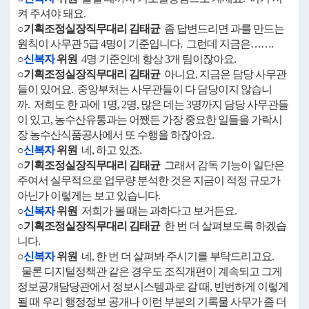
켜 주셔야 돼요.
○기획조정실장직무대리 김태균
좀 답변드리면 과를 만드는
원칙이 사무관 5급 4명이 기준입니다. 그런데 지금은…….
○
신복자
위원
4명 기준인데 항상 3개 팀이잖아요.
○기획조정실장직무대리 김태균
아니요, 지금은 담당 사무관
들이 있어요. 중앙부처는 사무관들이 다 담당이지 않습니
까. 저희도 한 과에 1명, 2명, 많은 데는 3명까지 담당 사무관들
이 있고, 농수산유통과는 어쨌든 가장 중요한 일들을 가락시
장 농수산식품공사에서 또 수행을 하잖아요.
○
신복자
위원
네, 하고 있죠.
○기획조정실장직무대리 김태균
그래서 감독 기능이 일단은
주여서 실무적으로 업무량 분석한 것은 지금이 적정 규모가
아닌가 이렇게는 보고 있습니다.
○
신복자
위원
저희가 볼 때는 과하다고 보거든요.
○기획조정실장직무대리 김태균
한 번 더 살펴보도록 하겠습
니다.
○
신복자
위원
네, 한 번 더 살펴봐 주시기를 부탁드리고요.
물론 디지털정책관 같은 경우도 조직개편이 계속되고 그게
정보공개담당관에서 정보시스템과로 갈 때, 빈번하게 이렇게
될 때 우리 행정정보 공개나 이런 부분의 기록물 사무가 좀 더