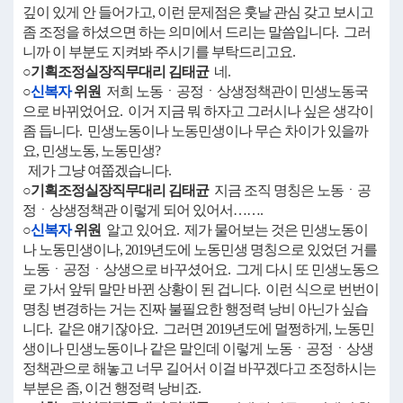
깊이 있게 안 들어가고, 이런 문제점은 훗날 관심 갖고 보시고
좀 조정을 하셨으면 하는 의미에서 드리는 말씀입니다. 그러
니까 이 부분도 지켜봐 주시기를 부탁드리고요.
○기획조정실장직무대리 김태균
네.
○
신복자
위원
저희 노동ㆍ공정ㆍ상생정책관이 민생노동국
으로 바뀌었어요. 이거 지금 뭐 하자고 그러시나 싶은 생각이
좀 듭니다. 민생노동이나 노동민생이나 무슨 차이가 있을까
요, 민생노동, 노동민생?
제가 그냥 여쭙겠습니다.
○기획조정실장직무대리 김태균
지금 조직 명칭은 노동ㆍ공
정ㆍ상생정책관 이렇게 되어 있어서…….
○
신복자
위원
알고 있어요. 제가 물어보는 것은 민생노동이
나 노동민생이나, 2019년도에 노동민생 명칭으로 있었던 거를
노동ㆍ공정ㆍ상생으로 바꾸셨어요. 그게 다시 또 민생노동으
로 가서 앞뒤 말만 바뀐 상황이 된 겁니다. 이런 식으로 번번이
명칭 변경하는 거는 진짜 불필요한 행정력 낭비 아닌가 싶습
니다. 같은 얘기잖아요. 그러면 2019년도에 멀쩡하게, 노동민
생이나 민생노동이나 같은 말인데 이렇게 노동ㆍ공정ㆍ상생
정책관으로 해놓고 너무 길어서 이걸 바꾸겠다고 조정하시는
부분은 좀, 이건 행정력 낭비죠.