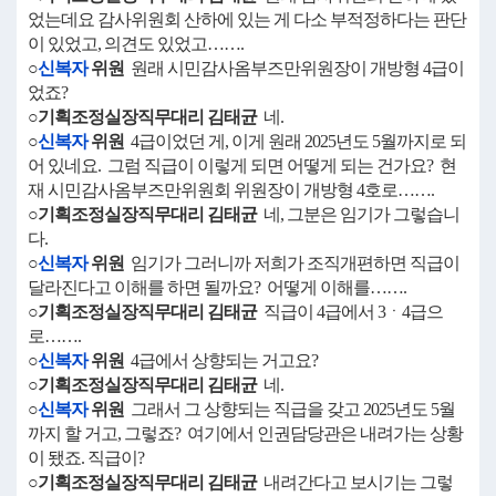
었는데요 감사위원회 산하에 있는 게 다소 부적정하다는 판단
이 있었고, 의견도 있었고…….
○
신복자
위원
원래 시민감사옴부즈만위원장이 개방형 4급이
었죠?
○기획조정실장직무대리 김태균
네.
○
신복자
위원
4급이었던 게, 이게 원래 2025년도 5월까지로 되
어 있네요. 그럼 직급이 이렇게 되면 어떻게 되는 건가요? 현
재 시민감사옴부즈만위원회 위원장이 개방형 4호로…….
○기획조정실장직무대리 김태균
네, 그분은 임기가 그렇습니
다.
○
신복자
위원
임기가 그러니까 저희가 조직개편하면 직급이
달라진다고 이해를 하면 될까요? 어떻게 이해를…….
○기획조정실장직무대리 김태균
직급이 4급에서 3ㆍ4급으
로…….
○
신복자
위원
4급에서 상향되는 거고요?
○기획조정실장직무대리 김태균
네.
○
신복자
위원
그래서 그 상향되는 직급을 갖고 2025년도 5월
까지 할 거고, 그렇죠? 여기에서 인권담당관은 내려가는 상황
이 됐죠. 직급이?
○기획조정실장직무대리 김태균
내려간다고 보시기는 그렇