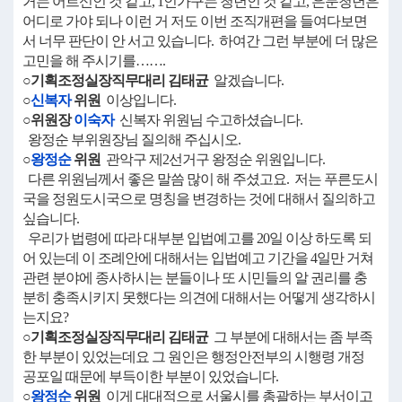
거는 어르신인 것 같고, 1인가구는 청년인 것 같고, 은둔청년은
어디로 가야 되나 이런 거 저도 이번 조직개편을 들여다보면
서 너무 판단이 안 서고 있습니다. 하여간 그런 부분에 더 많은
고민을 해 주시기를…….
○기획조정실장직무대리 김태균
알겠습니다.
○
신복자
위원
이상입니다.
○위원장
이숙자
신복자 위원님 수고하셨습니다.
왕정순 부위원장님 질의해 주십시오.
○
왕정순
위원
관악구 제2선거구 왕정순 위원입니다.
다른 위원님께서 좋은 말씀 많이 해 주셨고요. 저는 푸른도시
국을 정원도시국으로 명칭을 변경하는 것에 대해서 질의하고
싶습니다.
우리가 법령에 따라 대부분 입법예고를 20일 이상 하도록 되
어 있는데 이 조례안에 대해서는 입법예고 기간을 4일만 거쳐
관련 분야에 종사하시는 분들이나 또 시민들의 알 권리를 충
분히 충족시키지 못했다는 의견에 대해서는 어떻게 생각하시
는지요?
○기획조정실장직무대리 김태균
그 부분에 대해서는 좀 부족
한 부분이 있었는데요 그 원인은 행정안전부의 시행령 개정
공포일 때문에 부득이한 부분이 있었습니다.
○
왕정순
위원
이게 대대적으로 서울시를 총괄하는 부서이고