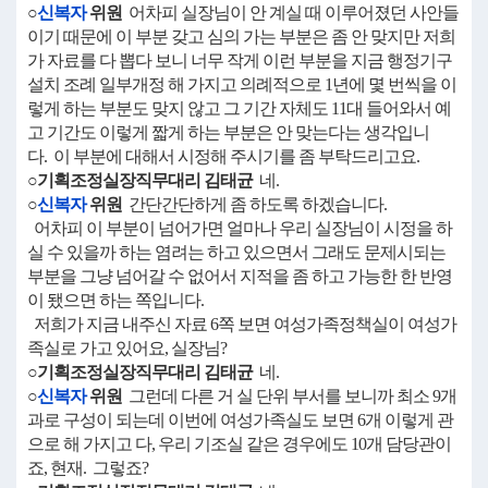
○
신복자
위원
어차피 실장님이 안 계실 때 이루어졌던 사안들
이기 때문에 이 부분 갖고 심의 가는 부분은 좀 안 맞지만 저희
가 자료를 다 뽑다 보니 너무 작게 이런 부분을 지금 행정기구
설치 조례 일부개정 해 가지고 의례적으로 1년에 몇 번씩을 이
렇게 하는 부분도 맞지 않고 그 기간 자체도 11대 들어와서 예
고 기간도 이렇게 짧게 하는 부분은 안 맞는다는 생각입니
다. 이 부분에 대해서 시정해 주시기를 좀 부탁드리고요.
○기획조정실장직무대리 김태균
네.
○
신복자
위원
간단간단하게 좀 하도록 하겠습니다.
어차피 이 부분이 넘어가면 얼마나 우리 실장님이 시정을 하
실 수 있을까 하는 염려는 하고 있으면서 그래도 문제시되는
부분을 그냥 넘어갈 수 없어서 지적을 좀 하고 가능한 한 반영
이 됐으면 하는 쪽입니다.
저희가 지금 내주신 자료 6쪽 보면 여성가족정책실이 여성가
족실로 가고 있어요, 실장님?
○기획조정실장직무대리 김태균
네.
○
신복자
위원
그런데 다른 거 실 단위 부서를 보니까 최소 9개
과로 구성이 되는데 이번에 여성가족실도 보면 6개 이렇게 관
으로 해 가지고 다, 우리 기조실 같은 경우에도 10개 담당관이
죠, 현재. 그렇죠?