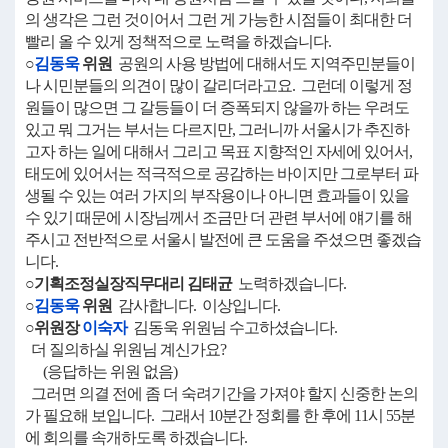
의 생각은 그런 것이어서 그런 게 가능한 시점들이 최대한 더
빨리 올 수 있게 정책적으로 노력을 하겠습니다.
○
김동욱
위원
공원의 사용 방법에 대해서도 지역주민분들이
나 시민분들의 의견이 많이 갈리더라고요. 그런데 이렇게 정
원들이 많으면 그 갈등들이 더 증폭되지 않을까 하는 우려도
있고 뭐 그거는 부서는 다르지만, 그러니까 서울시가 추진하
고자 하는 일에 대해서 그리고 목표 지향적인 자세에 있어서,
태도에 있어서는 적극적으로 공감하는 바이지만 그로부터 파
생될 수 있는 여러 가지의 부작용이나 아니면 효과들이 있을
수 있기 때문에 시장님께서 조금만 더 관련 부서에 얘기를 해
주시고 전반적으로 서울시 발전에 큰 도움을 주셨으면 좋겠습
니다.
○기획조정실장직무대리 김태균
노력하겠습니다.
○
김동욱
위원
감사합니다. 이상입니다.
○위원장
이숙자
김동욱 위원님 수고하셨습니다.
더 질의하실 위원님 계신가요?
(응답하는 위원 없음)
그러면 의결 전에 좀 더 숙려기간을 가져야 할지 신중한 논의
가 필요해 보입니다. 그래서 10분간 정회를 한 후에 11시 55분
에 회의를 속개하도록 하겠습니다.