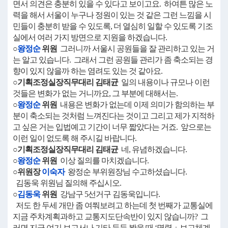
면서 의견은 충분히 있을 수 있다고 보이고요. 하여튼 많은 노
력을 해서 서울이 누구나 정원이 있는 것 같은 그런 느낌을 시
민들이 충분히 받을 수 있도록, 더 열심히 일할 수 있도록 기조
실에서 여러 가지 방면으로 지원을 하겠습니다.
○
왕정순
위원
그러니까 서울시 공원들을 잘 관리하고 있는 거
는 알고 있습니다. 그래서 그런 공원들 관리가 좀 축소되는 경
향이 있지 않을까 하는 염려도 있는 것 같아요.
○기획조정실장직무대리 김태균
일의 내용이나 규모나 이런
것들은 변화가 없는 거니까요, 그 부분에 대해서는.
○
왕정순
위원
내용은 변화가 없는데 이제 의미가 함의하는 부
분이 축소되는 것처럼 느껴진다는 것이고 그리고 제가 지적하
고 싶은 거는 입법예고 기간이 너무 짧았다는 거죠. 앞으로는
이런 일이 없도록 해 주시길 바랍니다.
○기획조정실장직무대리 김태균
네, 유념하겠습니다.
○
왕정순
위원
이상 질의를 마치겠습니다.
○위원장
이숙자
왕정순 부위원장님 수고하셨습니다.
김동욱 위원님 질의해 주십시오.
○
김동욱
위원
강남구 5선거구 김동욱입니다.
저도 한 두세 개만 좀 여쭤보려고 하는데 첫 번째가 교통실에
지금 주차계획과하고 교통지도단속반이 있지 않습니까? 그
러면 지금 여기 보고서나 기타 등등 봤을 때 ‘명령ㆍ보고체계