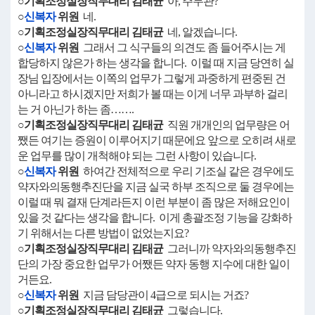
○기획조정실장직무대리 김태균
아, 주무관?
○
신복자
위원
네.
○기획조정실장직무대리 김태균
네, 알겠습니다.
○
신복자
위원
그래서 그 식구들의 의견도 좀 들어주시는 게
합당하지 않은가 하는 생각을 합니다. 이럴 때 지금 당연히 실
장님 입장에서는 이쪽의 업무가 그렇게 과중하게 편중된 건
아니라고 하시겠지만 저희가 볼 때는 이게 너무 과부하 걸리
는 거 아닌가 하는 좀…….
○기획조정실장직무대리 김태균
직원 개개인의 업무량은 어
쨌든 여기는 증원이 이루어지기 때문에요 앞으로 오히려 새로
운 업무를 많이 개척해야 되는 그런 사항이 있습니다.
○
신복자
위원
하여간 전체적으로 우리 기조실 같은 경우에도
약자와의동행추진단을 지금 실국 하부 조직으로 둘 경우에는
이럴 때 뭐 결재 단계라든지 이런 부분이 좀 많은 저해요인이
있을 것 같다는 생각을 합니다. 이게 총괄조정 기능을 강화하
기 위해서는 다른 방법이 없었는지요?
○기획조정실장직무대리 김태균
그러니까 약자와의동행추진
단의 가장 중요한 업무가 어쨌든 약자 동행 지수에 대한 일이
거든요.
○
신복자
위원
지금 담당관이 4급으로 되시는 거죠?
○기획조정실장직무대리 김태균
그렇습니다.