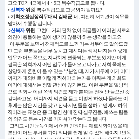
고요 TO가 4급에서 4ㆍ5급 복수직급으로 됩니다.
○
신복자
위원
복수직급으로 그냥 봐야 될까요?
○기획조정실장직무대리 김태균
네, 여전히 서기관이 직무를
맡아서 수행할 겁니다.
○
신복자
위원
그런데 거의 편차 없이 직급들이 이러면 서로의
의견이 충돌하는 일이 생기지 않을까 하는 생각을 하고요.
이 부분을 보면서 전체적으로 느낀 거는 서두에도 말씀드렸
던 그런 부분들을 너무 놓치고 계시다는 생각 내지는 이렇게
업무가 어느 쪽으로 지나치게 편중되는 부분도 있지만 이게
결국은 의회까지 어떤 업무가 들어오고 나가고 저희 쪽에도
상당하게 혼란이 올 수 있는 부분일 때, 제가 서두에 이거 어디
까지가 대외비로 이렇게 찍혀야 되는가를 여쭤본 게 의회도
이거에 대해서는 정말 관심이 많거든요. 이런 부분을 일방적
으로 의회나 이런 쪽의 의견도 제가 볼 때는 전혀 안 들으신 것
같더라고요. 어디까지 의견을 듣고 이렇게 하셨나 몰라도 이
후에는 많은 시간을 갖고 진짜 시민들을 접하고 밑에서 하위
직이라는 표현은 좀 그렇긴 한데 진짜 실무진들, 애쓰는 팀들
의 의견도 듣는 시간을 가지셔야 맞는다고 봅니다.
그리고 시민 눈높이에서 어떤 민원이나 애로사항이 있을 때
본인이 어느 부서를 가야 되나를 쉽게 알 수 있게 해야지 1인독