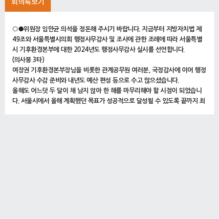
회의록보기
○●위원장 임만균 의석을 정돈해 주시기 바랍니다. 지금부터 지방자치법 제
49조와 서울특별시의회 행정사무감사 및 조사에 관한 조례에 따라 서울특별
시 기후환경본부에 대한 2024년도 행정사무감사 실시를 선언합니다.
(의사봉 3타)
여장권 기후환경본부장님을 비롯한 관계공무원 여러분, 국정감사에 이어 행정
사무감사 수감 준비와 내년도 예산 편성 등으로 수고 많으셨습니다.
올해도 어느덧 두 달이 채 남지 않아 한 해를 마무리해야 할 시점이 되었습니
다. 서울시에서 올해 계획했던 목표가 성공적으로 달성될 수 있도록 끝까지 최
선을 다해 주시기 바랍니다.
행정사무감사는 시민의 대표기관인 서울특별시의회가 시정업무의 공정성과
투명성 그리고 합목적성과 합법성 등을 면밀하게 점검하여 위법ㆍ부당한 행정
처리를 지적하고 불합리한 문제에 대해 제도개선과 올바른 정책방향 제시로
시민의 복리증진과 시정발전을 도모하는 데 그 목적이 있다고 하겠습니다.
오늘 행정사무감사를 통해 서울시가 당면한 여러 현안과 시정 전반에 대해 합
리적이고 효과적인 대안을 모색하는 자리가 되길 바랍니다.
아울러 수감에 임하는 기후환경본부 관계공무원께서는 위원님의 질의에 성실
하고 책임 있는 자세로 감사에 임해 주시기 바랍니다.
그러면 지금부터 기후환경본부에 대한 행정사무감사를 진행하도록 하겠습니
다.