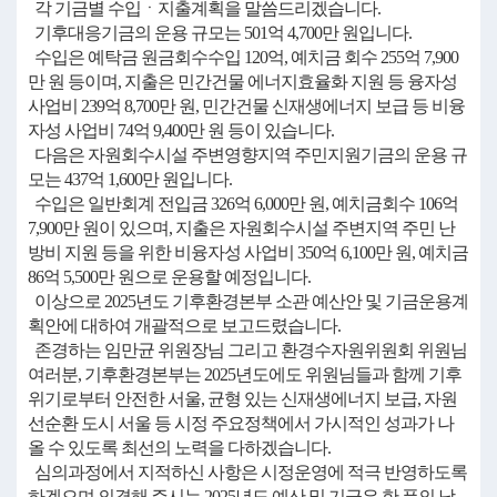
각 기금별 수입ㆍ지출계획을 말씀드리겠습니다.
기후대응기금의 운용 규모는 501억 4,700만 원입니다.
수입은 예탁금 원금회수수입 120억, 예치금 회수 255억 7,900
만 원 등이며, 지출은 민간건물 에너지효율화 지원 등 융자성
사업비 239억 8,700만 원, 민간건물 신재생에너지 보급 등 비융
자성 사업비 74억 9,400만 원 등이 있습니다.
다음은 자원회수시설 주변영향지역 주민지원기금의 운용 규
모는 437억 1,600만 원입니다.
수입은 일반회계 전입금 326억 6,000만 원, 예치금회수 106억
7,900만 원이 있으며, 지출은 자원회수시설 주변지역 주민 난
방비 지원 등을 위한 비융자성 사업비 350억 6,100만 원, 예치금
86억 5,500만 원으로 운용할 예정입니다.
이상으로 2025년도 기후환경본부 소관 예산안 및 기금운용계
획안에 대하여 개괄적으로 보고드렸습니다.
존경하는 임만균 위원장님 그리고 환경수자원위원회 위원님
여러분, 기후환경본부는 2025년도에도 위원님들과 함께 기후
위기로부터 안전한 서울, 균형 있는 신재생에너지 보급, 자원
선순환 도시 서울 등 시정 주요정책에서 가시적인 성과가 나
올 수 있도록 최선의 노력을 다하겠습니다.
심의과정에서 지적하신 사항은 시정운영에 적극 반영하도록
하겠으며 의결해 주시는 2025년도 예산 및 기금은 한 푼의 낭