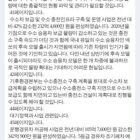
량에 대한 총괄적인 현황 파악 및 관리가 필요할 것입니다.
41페이지입니다.
수소차 보급 및 수소 충전인프라 구축 및 운영 사업은 전년 대
비 42% 감소한 232억 4,600만 원을 편성하였습니다. 2020년을
기점으로 수소 승용차 보급 물량이 감소하고 있는 것은 충전
소 구축 속도가 더딘 것과 함께 국내 유일의 수소 승용차인 넥
쏘의 후속 모델 출시가 지연됨에 따라 기존 차량의 인기가 줄
어든 것에 기인하고 있습니다. 다만 내년 상반기에 후속 모델
이 출시되더라도 수소 승용차 모델은 한 개 차종에 불과하므
로 극적인 물량 확대는 기대하기 어려운 현실입니다.
42페이지입니다.
기후환경본부는 수소충전소 구축 계획을 토대로 수소차 보
급계획을 수립하고 있으나 수소충전소 구축 지연으로 수소차
보급도 함께 지연되고 있는바 충전소 건설이 계획대로 진행될
수 있도록 해야 할 것입니다.
44페이지입니다.
대기정책과 사업 관련입니다.
45페이지입니다.
운행경유차 저공해 사업은 전년 대비 105억 7,600만 원 감소한
342억 900만 원을 편성하였습니다. 5등급 경유차 조기폐차 예