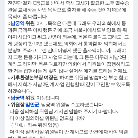
전진단 결과 C등급을 받아서 즉시 교체가 필요한 노후 열수송
관을 교체하는 사업 목적으로 출자를 해 주는 것이기 때문에
목적이 좀 다릅니다.
○
남궁역
위원
아니, 목적은 다른데 그래도 우리 의회에서 통
과된 금액은 어찌 됐든 간에 조금 서울시에서도 반영을 해 줘
야지 사업이고 뭐고 반영이 되는데, 목은 다르다고 그래도. 그
게 굉장히 한 10년 됐는데도, 의회에서 통과할 때 의회에서는
분명히 주라고 그런 건데 어떻게 됐든 출자액이니까, 그래야
지 그런 돈을 가지고 사업도 되는데, 그 돈은 아무리 서남 2단
계라고 하지만, 목은 다르지만 의회에서 의원들이 집행하라고
한 거는 집행하는 게 맞지 않나 싶어서 얘기를 드리는 거예요.
○기후환경본부장 여장권
하여튼 위원님 말씀하신 부분 참고
해서 저희가 서남 2단계 사업 진행할 때 같이 고민할 수 있도록
하겠습니다.
○
남궁역
위원
이상입니다.
○위원장
임만균
남궁역 위원님 수고하셨습니다.
다음 질의하실 위원님 계시면 말씀해 주시기 바랍니다.
더 이상 질의하실 위원님 없으십니까?
(「네.」하는 위원 있음)
더 이상 질의하실 위원님이 안 계시므로 안건에 대하여 의결