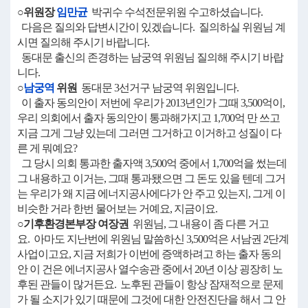
○위원장
임만균
박귀수 수석전문위원 수고하셨습니다.
다음은 질의와 답변시간이 있겠습니다. 질의하실 위원님 계
시면 질의해 주시기 바랍니다.
동대문 출신의 존경하는 남궁역 위원님 질의해 주시기 바랍
니다.
○
남궁역
위원
동대문 3선거구 남궁역 위원입니다.
이 출자 동의안이 저번에 우리가 2013년인가 그때 3,500억이,
우리 의회에서 출자 동의안이 통과해가지고 1,700억 만 쓰고
지금 그게 그냥 있는데 그러면 그거하고 이거하고 성질이 다
른 게 뭐예요?
그 당시 의회 통과한 출자액 3,500억 중에서 1,700억을 썼는데
그 내용하고 이거는, 그때 통과됐으면 그 돈도 있을 텐데 그거
는 우리가 왜 지금 에너지공사에다가 안 주고 있는지, 그게 이
비슷한 거라 한번 물어보는 거예요, 지금이요.
○기후환경본부장 여장권
위원님, 그 내용이 좀 다른 거고
요. 아마도 지난번에 위원님 말씀하신 3,500억은 서남권 2단계
사업이고요, 지금 저희가 이번에 증액하려고 하는 출자 동의
안 이 건은 에너지공사 열수송관 중에서 20년 이상 굉장히 노
후된 관들이 많거든요. 노후된 관들이 항상 잠재적으로 문제
가 될 소지가 있기 때문에 그것에 대한 안전진단을 해서 그 안