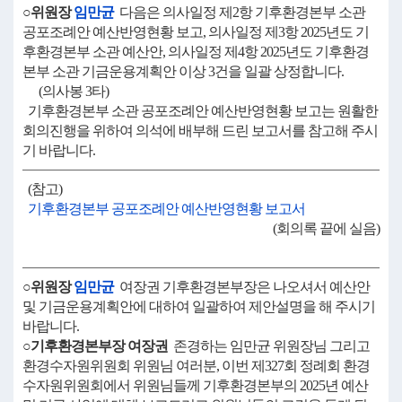
○위원장
임만균
다음은 의사일정 제2항 기후환경본부 소관
공포조례안 예산반영현황 보고, 의사일정 제3항 2025년도 기
후환경본부 소관 예산안, 의사일정 제4항 2025년도 기후환경
본부 소관 기금운용계획안 이상 3건을 일괄 상정합니다.
(의사봉 3타)
기후환경본부 소관 공포조례안 예산반영현황 보고는 원활한
회의진행을 위하여 의석에 배부해 드린 보고서를 참고해 주시
기 바랍니다.
(참고)
기후환경본부 공포조례안 예산반영현황 보고서
(회의록 끝에 실음)
○위원장
임만균
여장권 기후환경본부장은 나오셔서 예산안
및 기금운용계획안에 대하여 일괄하여 제안설명을 해 주시기
바랍니다.
○기후환경본부장 여장권
존경하는 임만균 위원장님 그리고
환경수자원위원회 위원님 여러분, 이번 제327회 정례회 환경
수자원위원회에서 위원님들께 기후환경본부의 2025년 예산