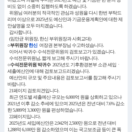
비도 없이 소중히 집행하도록 하겠습니다.
위원님 여러분의 적극적인 관심과 성원을 다시 한번 부탁드
리며 이상으로 2025년도 예산안과 기금운용계획안에 대한 제
안설명을 모두 마치겠습니다.
감사합니다.
(임만균 위원장, 한신 부위원장과 사회교대)
○부위원장
한신
여장권 본부장님 수고하셨습니다.
이어서 박귀수 수석전문위원의 검토보고가 있겠습니다.
수석전문위원님, 짧게 보고해 주시기 바랍니다.
○수석전문위원 박귀수
2025년도 기후환경본부 소관 세입ㆍ
세출예산안에 대해 검토보고드리겠습니다.
예산안의 규모 및 주요내용은 검토보고서를 참고해 주시기
바랍니다.
21페이지 검토의견입니다.
최근 연도별 세출예산 규모는 6,000억 원을 상회하고 있으나
2021년 이후 감소 추세에 있으며 2025년은 전년 대비 7.6% 감소
한 5,889억 3,300만 원을 편성하였습니다.
22페이지입니다.
2025년도 세입예산안은 2,942억 2,500만 원으로 전년 대비
1,288억 6,100만 원 감소하였으며 이는 국고보조금 등이 큰 폭