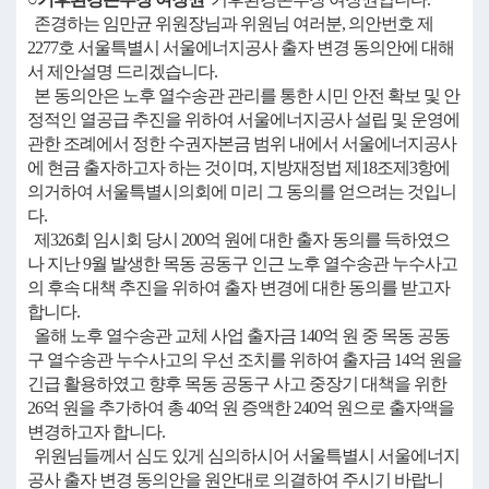
존경하는 임만균 위원장님과 위원님 여러분, 의안번호 제
2277호 서울특별시 서울에너지공사 출자 변경 동의안에 대해
서 제안설명 드리겠습니다.
본 동의안은 노후 열수송관 관리를 통한 시민 안전 확보 및 안
정적인 열공급 추진을 위하여 서울에너지공사 설립 및 운영에
관한 조례에서 정한 수권자본금 범위 내에서 서울에너지공사
에 현금 출자하고자 하는 것이며, 지방재정법 제18조제3항에
의거하여 서울특별시의회에 미리 그 동의를 얻으려는 것입니
다.
제326회 임시회 당시 200억 원에 대한 출자 동의를 득하였으
나 지난 9월 발생한 목동 공동구 인근 노후 열수송관 누수사고
의 후속 대책 추진을 위하여 출자 변경에 대한 동의를 받고자
합니다.
올해 노후 열수송관 교체 사업 출자금 140억 원 중 목동 공동
구 열수송관 누수사고의 우선 조치를 위하여 출자금 14억 원을
긴급 활용하였고 향후 목동 공동구 사고 중장기 대책을 위한
26억 원을 추가하여 총 40억 원 증액한 240억 원으로 출자액을
변경하고자 합니다.
위원님들께서 심도 있게 심의하시어 서울특별시 서울에너지
공사 출자 변경 동의안을 원안대로 의결하여 주시기 바랍니