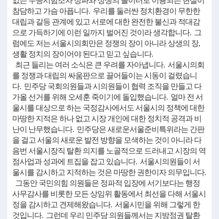
없는 수능시험조차 정파와 정쟁의 놀이터로 이용되는 현실이
참담하고 가슴 아픕니다. 우리를 둘러싼 정치환경이 무한한
대립과 갈등 관계에 있고 서로에 대한 완전한 불신과 적대감
으로 가득하기에 이런 일까지 벌어진 것이라 생각합니다. 그
럼에도 저는 서울시의회만은 정쟁의 장이 아니라 상생의 장,
생활 정치의 장이어야 된다고 믿고 싶습니다.
최근 들리는 여러 소식은 큰 우려를 자아냅니다. 서울시의회
를 정쟁과 대립의 싸움판으로 끌어들이는 시동이 걸렸습니
다. 민주당 국회의원들과 시의원들이 협력 조직을 만들고 다
가올 선거를 위해 오세훈 죽이기에 돌입했습니다. 얼마 전 서
울시를 대상으로 하는 국정감사에서도 서울시의 정책에 대한
마땅한 지적은 하나 없고 시장 개인에 대한 정치적 공격과 비
난이 난무했습니다. 민주당은 새로운서울준비특위라는 간판
을 걸고 서울의 새로운 발전 방향을 모색하는 것이 아니라 다
음번 서울시장직 탈환 의지를 노골적으로 드러내고 시장의 역
점사업과 성과에 트집을 잡고 있습니다. 서울시의원들이 서
울시를 감시하고 지적하는 것은 마땅한 권한이자 의무입니다.
그동안 국민의힘 의원들은 정파적 입장에 서기보다는 행정
사무감사를 비롯한 모든 상임위 활동에서 최선을 다해 서울시
정을 감시하고 견제해왔습니다. 서울시민을 위해 그렇게 한
것입니다. 그런데 우리 민주당 의원들께서는 지방정권 탈환