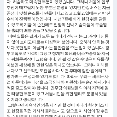
다. 허술하고 미숙한 부분이 있었습니다. 그러나 처음에 업무
추진이 매끄럽지 못한 부분은 분명히 있지만 한강버스는 지금
공정에 맞춰 순조롭게 만들어지고 있고 11월 25일에는 선박 진
수식이 진행될 예정입니다. 내년 3월에 배가 한강 위를 달릴
수 있도록 지금 이 순간에도 현장의 선박 기술자들이 구슬땀
을 흘리며 배를 만들고 있을 것입니다.
어떤 일들은 결과가 모두 드러나기 전까지는 그 과정이 신통
치 않아 보이고 때로는 미심쩍어 보입니다. 오히려 안 하는 것
보다 못한 일이 아닐까 하는 불안감을 주는 일이 있습니다. 경
부고속도로 건설이 그랬고 청계천 복원과 버스환승제와 지금
의 광화문광장이 그랬습니다. 안 될 것 같은 수많은 이유를 찾
아보면 세상에 될 만한 일은 하나도 없습니다. 그러나 미래를
내다보고 선구적인 도전을 하다 보면 후대에 잘한 일이라고
평가받는 큰 성과를 얻기도 합니다. 따라서 우리는 새로운 사
업이 준비되는 과정을 조금 인내하며 완성되는 순간까지 기다
려줄 줄도 알아야 합니다. 민주당 의원님들의 여러 지적에 일
견 타당한 부분이 있고 서울시민을 위한 염려도 분명히 있을
것이라고 생각합니다.
그렇다면 계속적인 의혹 제기만 할 것이 아니라 한강버스 제
조 현장을 직접 가셔서 둘러보시고, 앞으로 이 사업이 잘 추진
될 수 있도록 보완책도 함께 준비해 주시길 당부드립니다.