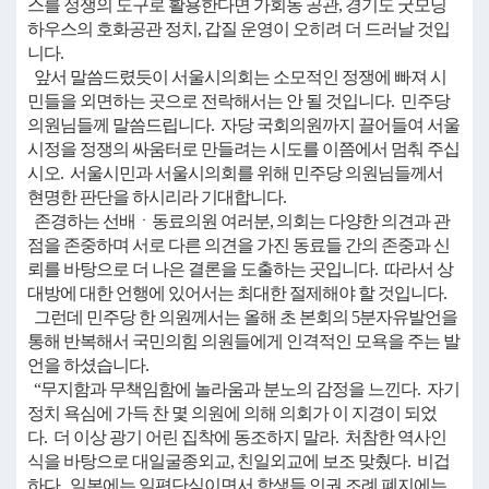
스를 정쟁의 도구로 활용한다면 가회동 공관, 경기도 굿모닝
하우스의 호화공관 정치, 갑질 운영이 오히려 더 드러날 것입
니다.
앞서 말씀드렸듯이 서울시의회는 소모적인 정쟁에 빠져 시
민들을 외면하는 곳으로 전락해서는 안 될 것입니다. 민주당
의원님들께 말씀드립니다. 자당 국회의원까지 끌어들여 서울
시정을 정쟁의 싸움터로 만들려는 시도를 이쯤에서 멈춰 주십
시오. 서울시민과 서울시의회를 위해 민주당 의원님들께서
현명한 판단을 하시리라 기대합니다.
존경하는 선배ㆍ동료의원 여러분, 의회는 다양한 의견과 관
점을 존중하며 서로 다른 의견을 가진 동료들 간의 존중과 신
뢰를 바탕으로 더 나은 결론을 도출하는 곳입니다. 따라서 상
대방에 대한 언행에 있어서는 최대한 절제해야 할 것입니다.
그런데 민주당 한 의원께서는 올해 초 본회의 5분자유발언을
통해 반복해서 국민의힘 의원들에게 인격적인 모욕을 주는 발
언을 하셨습니다.
“무지함과 무책임함에 놀라움과 분노의 감정을 느낀다. 자기
정치 욕심에 가득 찬 몇 의원에 의해 의회가 이 지경이 되었
다. 더 이상 광기 어린 집착에 동조하지 말라. 처참한 역사인
식을 바탕으로 대일굴종외교, 친일외교에 보조 맞췄다. 비겁
하다. 일본에는 일편단심이면서 학생들 인권 조례 폐지에는