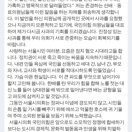
가혹하고 맹목적으로 달려들었다.” 저는 존경하는 선배ㆍ동
료의원님들께 이런 말씀을 하는 자체를 죄송하게 생각합니
다. 이 발언을 하신 의원님께 공개적인 곳에서 사과를 요청했
으나 지금까지 모른척하고 있기에, 국민의힘 의원님들을 대표
하여 제가 다시금 사과의 기회를 드리겠습니다. 진정성 있는
사과를 통해 우리 의회가 서로 존중하는 모습이 회복되기를
바랍니다.
사랑하는 서울시민 여러분, 요즘은 정치 혐오 시대라고들 합
니다. 정치권이 서로 죽고 죽이는 싸움을 지속하기 때문입니
다. 내편 만들 욕심에 국민을 선동하고 세대 간, 남녀 간, 부모
와 자녀, 교사와 학생이 서로를 적대시하도록 만들었습니
다. 가슴 아픈 현실입니다. 이 큰 파도를 무엇으로 넘어가야
할지 고민해 봅니다. 한배를 탄 우리가 힘을 합해 노를 젓는 대
신 노를 들어 상대편을 배 밖으로 밀어낸다면 배는 균형을 잃
고 파도에 삼켜지고 말 것입니다.
그동안 서울시의회는 정파나 이념에 경도되지 않고, 시민들
의 손톱 밑 가시를 빼주기 위해 애쓰고 억울한 호소에 귀 기울
여 주며 소외된 분들을 보듬기 위해 노력했습니다.
서울시의회 국민의힘은 앞으로도 소모적인 정쟁에 합세하기
보다는 도시의 경제적, 문화적 발돋움과 민생을 위해 치열하