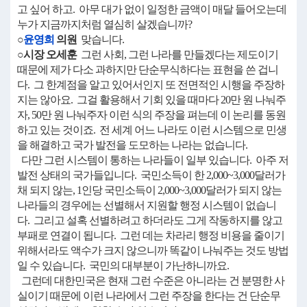
고 싶어 하고. 아무 대가 없이 일정한 금액이 매달 들어오는데
누가 지금까지처럼 열심히 살겠습니까?
○
윤영희
의원
맞습니다.
○시장 오세훈
그런 사회, 그런 나라를 만들겠다는 제도이기
때문에 제가 다소 과하지만 단순무식하다는 표현을 쓴 겁니
다. 그 한계점을 알고 있어서인지 또 전면적인 시행을 주장하
지는 않아요. 그걸 활용해서 기회 있을 때마다 20만 원 나눠주
자, 50만 원 나눠주자 이런 식의 주장을 펴는데 이 논리를 동원
하고 있는 것이죠. 전 세계 어느 나라도 이런 시스템으로 민생
을 해결하고 국가 발전을 도모하는 나라는 없습니다.
다만 그런 시스템이 통하는 나라들이 일부 있습니다. 아주 저
발전 상태의 국가들입니다. 국민소득이 한 2,000~3,000달러가
채 되지 않는, 1인당 국민소득이 2,000~3,000달러가 되지 않는
나라들의 경우에는 선별해서 지원할 행정 시스템이 없습니
다. 그리고 설혹 선별하려고 하더라도 그게 작동하지를 않고
부패로 연결이 됩니다. 그런 데는 차라리 행정 비용을 줄이기
위해서라도 액수가 크지 않으니까 똑같이 나눠주는 것도 방법
일 수 있습니다. 국민의 대부분이 가난하니까요.
그런데 대한민국은 현재 그런 수준은 아니라는 건 분명한 사
실이기 때문에 이런 나라에서 그런 주장을 한다는 건 단순무