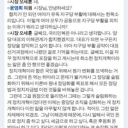
○시장 오세훈
네.
○
윤영희
의원
시장님, 안녕하세요?
협치가 안 되던 여야가 유독 지구당 부활에 대해서는 한목소
리입니다. 이렇게 여야 모두가 공동으로 지구당 부활을 외치
는 이유가 뭐라고 생각하십니까?
○시장 오세훈
글쎄요, 국리민복은 아니라고 생각합니다. 양
당 대표의 이해관계가 합치했겠지요. 대표가 되면 누구든지
정당을 장악하고 싶어 합니다. 아마 지구당 부활 공약이 대표
선거과정에서 나왔던 걸로 기억을 하는데요. 글쎄요, 이걸 자
꾸 정치개혁으로 포장을 하고 계시는데 최소한 정치개혁이라
는 말은 좀 안 했으면 좋겠습니다.
정치개혁이라 함은 국민을 위해서 뭔가 변화를 모색하는 거
죠. 그런데 돈 먹는 하마라고 문제가 불거져서 그 정당을 슬림
화하기 위해서 이른바 원내 정당화를 목표로 해서 모든 정당
법과 정치자금법 이런 것들을 바꿔놓은 겁니다.
그런데 그걸 원점으로 돌리면서 그때는 그렇게 슬림화하는
게 정치개혁이었다면 이제는 중앙당 조직을 강화하는 게 정치
개혁이다 이런 말을 아무렇지 않게 합니다. 적어도 그런 말은
자제해야 되겠죠. 그냥 이해관계 때문에, 다시 말해서 국민 돈
으로 정치 좀 하고 싶다, 세금으로 하고 싶다, 혹은 후원회 돈
받아서 하고 싶다, 차라리 이렇게 이야기하는 게 솔직한 거겠