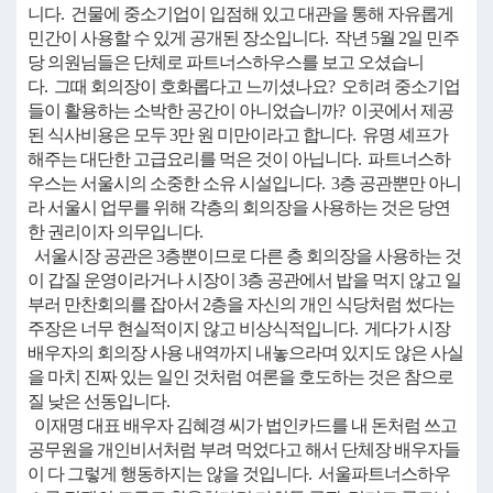
니다. 건물에 중소기업이 입점해 있고 대관을 통해 자유롭게
민간이 사용할 수 있게 공개된 장소입니다. 작년 5월 2일 민주
당 의원님들은 단체로 파트너스하우스를 보고 오셨습니
다. 그때 회의장이 호화롭다고 느끼셨나요? 오히려 중소기업
들이 활용하는 소박한 공간이 아니었습니까? 이곳에서 제공
된 식사비용은 모두 3만 원 미만이라고 합니다. 유명 셰프가
해주는 대단한 고급요리를 먹은 것이 아닙니다. 파트너스하
우스는 서울시의 소중한 소유 시설입니다. 3층 공관뿐만 아니
라 서울시 업무를 위해 각층의 회의장을 사용하는 것은 당연
한 권리이자 의무입니다.
서울시장 공관은 3층뿐이므로 다른 층 회의장을 사용하는 것
이 갑질 운영이라거나 시장이 3층 공관에서 밥을 먹지 않고 일
부러 만찬회의를 잡아서 2층을 자신의 개인 식당처럼 썼다는
주장은 너무 현실적이지 않고 비상식적입니다. 게다가 시장
배우자의 회의장 사용 내역까지 내놓으라며 있지도 않은 사실
을 마치 진짜 있는 일인 것처럼 여론을 호도하는 것은 참으로
질 낮은 선동입니다.
이재명 대표 배우자 김혜경 씨가 법인카드를 내 돈처럼 쓰고
공무원을 개인비서처럼 부려 먹었다고 해서 단체장 배우자들
이 다 그렇게 행동하지는 않을 것입니다. 서울파트너스하우