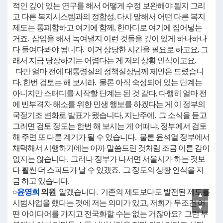
적인 깊이 있는 연구를 해서 어떻게 수정 보완해야 될지 그리
고 다른 복지시스템과의 정합성, 다시 말해서 어떤 다른 복지
제도는 통폐합하고 여기에 함께, 한마디로 여기에 집어넣는
거죠. 삽입을 해서 녹여낼지 이런 것들을 깊이 있게 하나하나
다 들여다봐야 됩니다. 이거 상당한 시간을 필요로 하고요, 그
래서 지금 당장하기는 어렵다는 게 저의 상황 인식이고요.
다만 얼마 전에 대통령실의 정책실장님께 제안은 드렸습니
다, 한번 검토는 해 보시라. 물론 아직 숙성되어 있는 단계는
아니지만 스터디를 시작할 단계는 된 것 같다, 다행히 얼마 전
에 빈부격차 해소를 위한 민생 행보를 하겠다는 게 이 정부의
국정기조 변화로 발표가 됐습니다, 지난주에. 그 소식을 듣고
그러면 검토 정도는 한번 해 보시는 게 어떠냐, 정부에서 검토
해 주면 또 다른 계기가 될 수 있습니다. 물론 윤석열 정부에서
채택해서 시행하기에는 아까 말씀드린 것처럼 조금 이른 감이
없지는 않습니다. 그러나 정부가 나서면 서울시가 하는 것보
다 훨씬 더 스피드가 날 수 있겠죠. 그 정도의 상황 인식을 지
금 하고 있습니다.
○
윤영희
의원
알겠습니다. 기존의 제도보다도 발전된 제도를
▲
시범사업을 했다는 것에 저는 의미가 있고, 저희가 무조건 어
▼
떤 아이디어를 가지고 전국화할 수는 없는 거잖아요? 그런 부