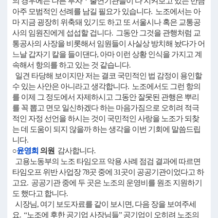
의 경우에는 다른 투자ㆍ출연기관들이 다 지켜보고 있는 만큼
아주 모범적인 선례를 남길 필요가 있습니다. 노조에서는 아
마 지금 굉장히 위축돼 있기도 하고 또 서울시나 혹은 교통공
사의 임원진에게 섭섭할 겁니다. 그동안 그것을 관행처럼 교
통공사의 사장을 비롯해서 임원들이 사실상 방치해 놨다가 어
느날 갑자기 칼을 들이댄다, 아마 이런 상황 인식을 가지고 계
속해서 항의를 하고 있는 것 같습니다.
일견 타당해 보이지만 저는 결코 국민적인 법 감정이 용인할
수 있는 사안은 아니라고 생각합니다. 노조에서도 그런 항의
를 이제 그 정도에서 자제하시고 그동안 잘못된 관행은 뿌리
를 꼭 뽑고 면모 일신하겠다 하는 마음가짐으로 오히려 적극
적인 자정 선언을 하시는 것이 국민적인 사랑을 노조가 되찾
는 데 도움이 되지 않을까 하는 생각을 이번 기회에 말씀드립
니다.
○
윤영희
의원
감사합니다.
고용노동부의 노조 타임오프 악용 사례 점검 결과에 따르면
타임오프 위반 사업장 78곳 중에 31곳이 공공기관이었다고 하
고요. 공공기관 중에 두 곳은 노조의 운영비를 원조 지원하기
도 했다고 합니다.
시장님, 여기 보도자료를 같이 보시면, 다음 장을 보여주세
요. “노조에 후한 공기업 사장님들” 공기업이 오히려 노조의