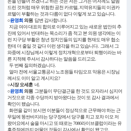
돈을 만들어 쓰겠다고 하는 것은 저는 그거는 어저께도 말씀
드린 것처럼 매우 위험한 공천 카르텔, 지역유지들의 이권카
르텔이 부활하는 것과 다름이 없다 이렇게 보고 있습니다.
○
윤영희
의원
답변 감사합니다.
지금 여야 대표의 합의로 이루어지고 있는 새로운 법안의 추
진에 있어서 반대하는 목소리가 좀 적고 본 의원 생각에는 이
런 지구당 부활은 청년 정치인들의 입지를 현재도 매우 협소
한데 더 줄일 것 같다 이런 생각을 하고 있습니다. 그래서 그
와중에 시장님께서 이렇게 정치개혁으로부터 퇴행이라는 바
른 지적해 주셔서 감사하다는 말씀을 드리고요.
두 번째 질의하겠습니다.
얼마 전에 서울교통공사 노조원들 타임오프 악용은 시장님
께서도 이미 알고 계시지요?
○시장 오세훈
네.
○
윤영희
의원
그분들이 무단결근을 한 것도 모자라서 심지어
거짓으로 각종 수당까지 받아왔다는 것이 또 감사 결과에서
확인이 됐습니다.
화면을 같이 보시면 이분들이 정상적으로 근무해야 하는 근
무일에 똥싼바지라는 당구장에서 당구를 치고 포차 이모 저
왔어요에서 술을 마시고 또 때로는 7080라이브클럽이라는 유
흥주점에까지 머물던 것들이 감사에서 확인이 됐고요.