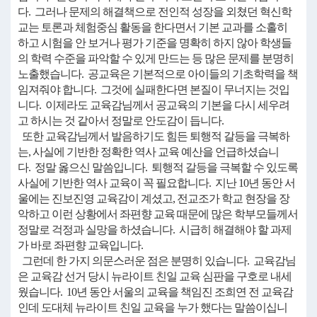
다. 그러나 문제의 해결책으로 전인적 성장을 외쳤던 혁신학
교는 토론과 체험중심 활동을 한다면서 기본 교과를 소홀히
하고 시험을 안 보거나 평가 기준을 명확히 하지 않아 학생들
의 학력 수준을 파악할 수 있게 만드는 등 많은 문제를 분명히
노출했습니다. 공교육은 기본적으로 아이들의 기초학력을 책
임져줘야 합니다. 그것에 실패한다면 본질이 무너지는 것입
니다. 이제라도 교육감님께서 공교육의 기본을 다시 세우려
고 하시는 것 같아서 정말로 안도감이 듭니다.
또한 교육감님께서 발음하기도 힘든 퇴행적 갈등을 극복하
는, 사실에 기반한 정확한 역사 교육 예산을 언급하셨습니
다. 정말 옳으신 말씀입니다. 퇴행적 갈등을 극복할 수 있도록
사실에 기반한 역사 교육이 꼭 필요합니다. 지난 10년 동안 서
울에는 진보진영 교육감이 계셨고, 전교조가 학교 현장을 장
악하고 이런 상황에서 좌편향 교육 때문에 많은 학부모들께서
정말로 걱정과 실망을 하셨습니다. 시급히 해결해야 할 과제
가 바로 좌편향 교육입니다.
그런데 한 가지 의문스러운 점은 분명히 있습니다. 교육감님
은 교육감 선거 당시 뉴라이트 친일 교육 심판을 구호로 내세
웠습니다. 10년 동안 서울의 교육을 책임진 조희연 전 교육감
인데 도대체 뉴라이트 친일 교육을 누가 했다는 말씀이십니