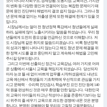
것이 아니라 사회구조, 경제상황, 노동시장, 교육여건, 가치관
의 변화 등 다양한 원인과 연결되어 있는 복잡한 문제이기 때
문에 원인 진단부터 해법까지 결코 쉽지 않습니다. 그러나 청
년 문제 해결 없이는 저출생 문제 또한 해결에 한계가 있을 것
입니다.
시장님께서는 얼마 전 청년정책 특강에서 청년들에게 실패
하라, 실패에 많이 노출시키라는 말씀을 하셨습니다. 우리 청
년들에게 도전의 중요성을 언급하신 것으로 이해합니다. 저
도 시장님께 같은 취지로 말씀드리겠습니다. 비록 청년정책
의 성과가 빨리 나타나지 않는다고 해도 청년 문제 해결을 위
한 정책 시도를 결코 중단하지 말고 계속해서 해법을 고민해
주시길 당부드립니다.
그리고 이번에 선출되신 정근식 교육감님, 여러 가지로 어려
운 상황에서 서울시 교육을 책임지게 되셨습니다. 당선되자
마자 눈코 뜰 새 없이 바쁘게 업무를 시작하셨음에도 내년도
교육 예산에서 학생들의 기초학력에 우선적으로 관심을 가지
시고 문해력ㆍ수리력 진단검사, 학습부진 요인 진단 등에 140
억 원을 편성하신 것은 매우 환영할 만한 일입니다. 대한민국
의 교육이 아이들의 타고난 적성이나 꿈을 존중하기보다는 입
시 위주의 줄 세우기 교육으로 과도한 경쟁에 내몬 것은 분명
합니다. 분명히 극복해야 할 우리의 고질적 교육문화입니