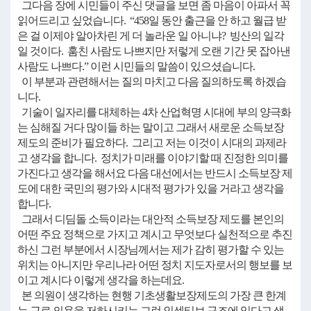
그다음 장에 시민들이 주신 댓글을 보면 좀 마음이 아파서 꼭
읽어드리고 싶었습니다. “458일 동안 출근을 안 하고 월급 받
은 걸 이제야 알아차린 게 더 놀라운 일 아니냐? 빙산의 일각
일 것이다. 훔친 사람도 나쁘지만 저렇게 오랜 기간 못 잡아낸
사람도 나쁘다.” 이런 시민들의 말씀이 있으셨습니다.
이 부분과 관련해서는 질의 마치고 다음 질의하도록 하겠습
니다.
기술이 일자리를 대체하는 4차 산업혁명 시대에 부의 양극화
는 심해질 거다 많이들 하는 말이고 그래서 새로운 소득보장
제도의 준비가 필요하다. 그리고 저는 이것이 시대의 과제라
고 생각을 합니다. 정치가 미래를 이야기할 때 진정한 의미를
가진다고 생각을 해서요 다음 대선에서는 반드시 소득보장 제
도에 대한 국민의 평가와 시대적 평가가 있을 거라고 생각을
합니다.
그래서 디딤돌 소득이라는 대안적 소득보장 제도를 본인의
어떤 주요 정책으로 가지고 계시고 무엇보다 실천적으로 추진
하신 그런 부분에서 시장님께서는 제가 감히 평가할 수 있는
위치는 아니지만 우리나라 어떤 정치 지도자로서의 행보를 보
이고 계시다 이렇게 생각을 하는데요.
본 의원이 생각하는 현행 기초생활보장제도의 가장 큰 한계
는 근로 의욕을 저하시키는 그런 인센티브 구조에 있다고 생