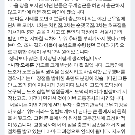
다음 장을 보시면 어떤 분들은 무계결근을 하면서 출근하지
않고 자택에 머문 것도 확인이 됐습니다.
또 다음 사례를 보면 이분들이 출근해야 되는 야간 근무일에
단체로 모여서 1차는 치킨집, 2차는 순댓국집, 3차는 호프집을
거쳐가며 함께 술을 마시고 또 본인의 직장이자 서울시민의
발인 1호선 지하철 객차에 누워 추태를 부리기까지 했다고 하
는데요. 조사 결과 이들이 불법으로 수령했던 급여와 거짓으
로 편취한 수당이 무려 12억 원이었습니다.
생각보다 많은데 시장님 어떻게 생각하십니까?
○시장 오세훈
참으로 크게 반성해야 될 일입니다. 그동안에
노조가 노조원들의 권익을 신장시키고 바람직한 근무행태를
정착시키는 데 장점을 발휘한 측면도 분명히 있습니다만 그동
안 노조의 힘이 지나치게 강해지다 보니까 고도의 도덕성이
요구되는 노조 집행부 임원들에게 도덕적 해이가 발생하기 시
작했고요. 이것이 만연한 것이 이번 교통공사의 사건입니다.
서울시는 이번 기회에 24개 투자ㆍ출연기관들의 근무 기강을
바로잡기 위해서라도 일벌백계해야 된다는 큰 틀에서의 원칙
을 세웠고요. 그런 큰 틀에서의 원칙을 교통공사에 요청한 적
이 있습니다. 교통공사에서 이 점을 충분히 감안을 해서 지금
절차를 밟고 있는데 아마 그 과정으로 인식이 됩니다. 지노위