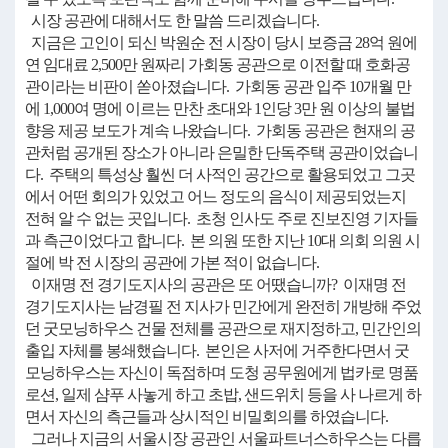
시장 공관에 대해서도 한 말씀 드리겠습니다.
지금은 고인이 되신 박원순 전 시장이 당시 보증금 28억 원에
연 임대료 2,500만 원짜리 가회동 공관으로 이전할 때 호화공
관이라는 비판이 쏟아졌습니다. 가회동 공관 입주 10개월 만
에 1,000여 명에 이르는 만찬 초대와 1인당 3만 원 이상의 불법
향응 제공 보도가 계속 나왔습니다. 가회동 공관은 현재의 공
관처럼 공개된 장소가 아니라 은밀한 단독주택 공관이었습니
다. 주택의 특성상 훨씬 더 사적인 공간으로 활용되었고 그곳
에서 어떤 회의가 있었고 어느 정도의 음식이 제공되었는지
전혀 알 수 없는 곳입니다. 초청 인사도 주로 진보진영 기자들
과 측근이었다고 합니다. 본 의원 또한 지난 10대 의회 의원 시
절에 박 전 시장의 공관에 가본 적이 없습니다.
이재명 전 경기도지사의 공관은 또 어땠습니까? 이재명 전
경기도지사는 남경필 전 지사가 민간에게 완전히 개방해 주었
던 굿모닝하우스 건물 전체를 공관으로 재지정하고, 민간인의
출입 자체를 봉쇄했습니다. 본인은 사저에 거주한다면서 굿
모닝하우스는 자신이 독점하며 도청 공무원에게 법카로 명품
로션, 일제 샴푸 사놓게 하고 초밥, 샌드위치 등을 사 나르게 하
면서 자신의 측근들과 상시적인 비밀회의를 하였습니다.
그러나 지금의 서울시장 공관인 서울파트너스하우스는 다릅