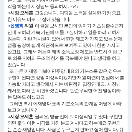
각을 하는데 시장님도 동의하시나요?
○시장 오세훈
그렇습니다. 디딤돌 소득을 설계한 가장 중요
한 이유도 바로 그 점에 있습니다.
○
윤영희
의원
이 글을 보시면 본인의 엄마가 기초생활수급자
인데 오히려 계속 가난에 머물고 싶어하고 일을 하려고 하지
않는다. 이런 게시글이 있어서 현행 제도가 가지고 있는 문제
점을 굉장히 쉽게 직관적으로 보여주고 있어서 한번 가지고
왔고요. 그래서 저는 미래의 소득보장 제도는 반드시 이런 근
로 의욕 저하의 구조적 한계를 극복해야 된다고 생각을 하고
있습니다.
또 다른 이재명 더불어민주당 대표의 기본소득 같은 경우는
구현이 된다면 정말 이상적이겠지만 재원 마련이 현실에서 불
가능할 거라고 생각해서 저는 비판적인 입장인데요. 시장님
께서도 여러 번 비판하셨습니다. 단순무식한 어떤 발상이라
는 말씀도 하셨고요.
그러면 혹시 이재명 대표의 기본소득의 한계점 어떻게 바라
보고 계십니까?
○시장 오세훈
글쎄요, 방금 전에 뭐 이상적일 수 있다, 구현만
되면 좋다 이런 시각을 가진 분도 계시다고 하는데요 구현되
는 순간 재앙입니다. 사람은 누구든지 편하고 싶어 합니다, 쉬