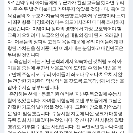
까? 만약 우리 아이들에게 누군가가 친일 교육을 했다면 우리
가 두 손 두 발 걷어붙이고 가만두지 않았을 것입니다. 혹여 교
육감님의 저 구호가 지금의 좌편향 교육마저 우편향이라 느껴
서 좌편향을 더 강화하겠다는 의도이시라면 더더욱 좌시하지
않겠습니다. 이념이나 정파의 영향에서 가장 보호되어야 할
교육이 오히려 더 노골적인 이념 대립의 장이 된 지 오래입니
다. 어른들의 정파적 고집과 욕심 때문에 우리 아이들에게 편
향된 가치관을 심어준다면 미래세대는 분열하고 대한민국은
무너질 것입니다.
교육감님께서는 지난 본회의에서 약속하신 것처럼 오직 아
이들을 중심에 두면서 서울교육이 도약할 수 있는 방법을 꼭
고민해 주십시오. 우리 아이들이 좌로나 우로나 치우치지 않
는 건강한 가치관과 역사의식을 갖도록 교육감님께서 중심을
잡아 주시길 당부드립니다.
존경하는 선배ㆍ동료의원 여러분, 지난주 목요일에 수능시
험이 있었습니다. 자녀를 시험장에 보낸 부모들에게 그날은
간절한 기도의 날이었을 것입니다. 그런데 참으로 경악스러
운 일이 발생했습니다. 수능시험 지문에 나온 링크가 대통령
규탄 집회 사이트였다는 것입니다. 정신 나간 한 사람의 일탈
행위로 치부할 수 없는 사안입니다. 전 국민적인 행사나 다름