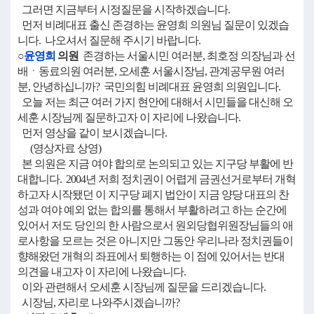
그러면 지금부터 시정질문을 시작하겠습니다.
먼저 비례대표 출신 존경하는 윤영희 의원님 질문이 있겠습
니다. 나오셔서 질문해 주시기 바랍니다.
○
윤영희
의원
존경하는 서울시민 여러분, 최호정 의장님과 선
배ㆍ동료의원 여러분, 오세훈 서울시장님, 관계공무원 여러
분, 안녕하십니까? 국민의힘 비례대표 윤영희 의원입니다.
오늘 저는 최근 여러 가지 현안에 대해서 시민들을 대신해 오
세훈 시장님께 질문하고자 이 자리에 나왔습니다.
먼저 영상을 같이 보시겠습니다.
(영상자료 상영)
본 의원은 지금 여야 합의로 논의되고 있는 지구당 부활에 반
대합니다. 2004년 저희 정치권이 어렵게 금권선거로부터 개혁
하고자 시작됐던 이 지구당 폐지 법안이 지금 양당 대표의 찬
성과 여야 예외 없는 합의를 통해서 부활하려고 하는 순간에
있어서 저도 당인의 한 사람으로서 원외당협위원장님들의 애
로사항을 모르는 것은 아니지만 그동안 우리나라 정치권들이
향해왔던 개혁의 좌표에서 퇴행하는 이 점에 있어서는 반대
의견을 내고자 이 자리에 나왔습니다.
이와 관련해서 오세훈 시장님께 질문을 드리겠습니다.
시장님, 자리로 나와주시겠습니까?