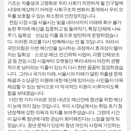
기조는 저출생과 고령화로 우리 사회가 직면하게 될 인구절벽
시대에 예상하기 어려운 사회구조적 변화의 충격에서 우리 모
두를 보호할 수 있는 최소한의 안전장치입니다.
전임 시장 시절 서울시는 빚을 내어서까지 미래에 회수 불가
능한 투자에 예산을 집중하고 빚 돌려막기, 특정 단체에 나눠
주기, 일회성ㆍ선심성 지출 등으로 방만하게 운영하였습니
다. 이러한 과오를 다시 반복해서는 안 될 것입니다. 따라서
국민의힘은 이번 예산안을 심사하는 과정에서 효과성이 떨어
지는 일회성ㆍ소모성 예산, 민간위탁 사업비, 각종 단체보조
금 등 전임 시장 시절부터 오랫동안 뿌리내려서 여전히 관행
적으로 낭비되는 지출이 있는지 다시 한번 꼼꼼히 점검하겠습
니다. 그러나 국가의 미래, 서울시의 미래가 달린 저출생 문제
해결과 소상공인 지원에 대한 예산에 있어서는 시민들이 더욱
체감할 수 있는 방식으로 더 적극적인 지원이 이루어지도록
힘을 보태겠습니다.
다만 한 가지 아쉬운 것은 내년도 예산안에 청년을 위한 예산
이 눈에 띄지 않는 것입니다. 우리 시장님께서는 취임 초기 청
년정책에 강한 의욕과 의지를 보여주셨습니다. 그런데 시간
이 갈수록 청년에 대한 관심이 희미해진다는 느낌을 받게 되
었습니다. 청년 문제가 단순히 청년 개인의 사정에 기인하는