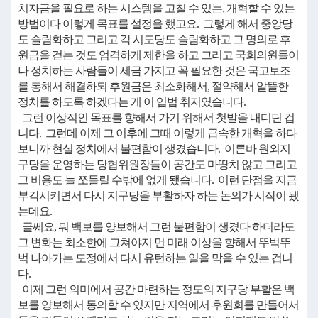
치자금을 필요로 하는 시스템을 고칠 수 있는, 개혁할 수 있는
방법이다 이렇게 목표를 설정을 했고요. 그렇게 해서 중앙당
도 슬림화하고 그리고 각 시도당도 슬림화하고 그 명의로 후
원금을 걷는 것도 엄격하게 제한을 하고 그리고 국회의원들이
나 정치하는 사람들이 세금 가지고 꼭 필요한 것은 국고보조
를 통해서 해결하되 후원금은 최소화해서, 절약해서 알뜰한
정치를 하도록 하겠다는 게 이 입법 취지였습니다.
그런 이상적인 목표를 향해서 가기 위해서 첫발을 내디딘 겁
니다. 그런데 이제 그 이후에 그때 이렇게 급속한 개혁을 하다
보니까 현실 정치에서 불편함이 생겼습니다. 이른바 원외지
구당을 운영하는 당협위원장들이 공간도 마땅치 않고 그리고
그 비용도 늘 쪼들릴 수밖에 없게 됐습니다. 이런 단점을 지금
부각시키면서 다시 지구당을 부활하자 하는 논의가 시작이 됐
는데요.
글쎄요, 뭐 백보를 양보해서 그런 불편함이 생겼다 하더라도
그 변화는 최소한에 그쳐야지 먼 미래 이상을 향해서 뚜벅뚜
벅 나아가는 도정에서 다시 유턴하는 일을 막을 수 있는 겁니
다.
이제 그런 의미에서 공간 마련하는 정도의 지구당 부활은 백
보를 양보해서 동의할 수 있지만 지역에서 후원회를 만들어서