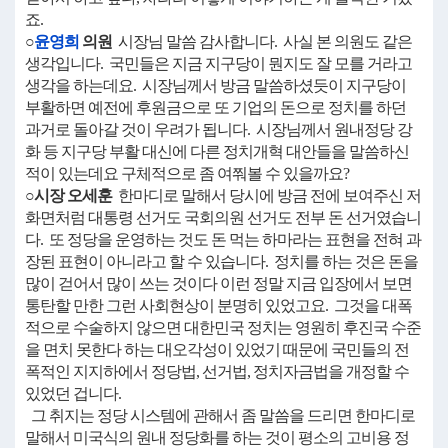
죠.
○
윤영희
의원
시장님 말씀 감사합니다. 사실 본 의원도 같은
생각입니다. 국민들은 지금 지구당이 뭔지도 잘 모를 거라고
생각을 하는데요. 시장님께서 방금 말씀하셨듯이 지구당이
부활하면 예전에 후원금으로 또 기업의 돈으로 정치를 하던
과거로 돌아갈 것이 우려가 됩니다. 시장님께서 원내정당 강
화 등 지구당 부활 대신에 다른 정치개혁 대안들을 말씀하신
적이 있는데요 구체적으로 좀 여쭤볼 수 있을까요?
○시장 오세훈
한마디로 말해서 당시에 방금 전에 보여주신 저
화면처럼 대통령 선거도 국회의원 선거도 전부 돈 선거였습니
다. 또 정당을 운영하는 것도 돈 먹는 하마라는 표현을 전혀 과
장된 표현이 아니라고 할 수 있습니다. 정치를 하는 것은 돈을
많이 걷어서 많이 쓰는 것이다 이런 정말 지금 입장에서 보면
통탄할 만한 그런 사회현상이 분명히 있었고요. 그것을 대폭
적으로 수술하지 않으면 대한민국 정치는 영원히 후진국 수준
을 면치 못한다 하는 대오각성이 있었기 때문에 국민들의 전
폭적인 지지하에서 정당법, 선거법, 정치자금법을 개정할 수
있었던 겁니다.
그 취지는 정당 시스템에 관해서 좀 말씀을 드리면 한마디로
말해서 미국식의 원내 정당화를 하는 것이 평소의 고비용 정