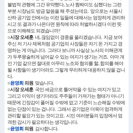
불법적 관행에 그간 유약했다, 노사 짬짜미도 심했다는 그런
부분 시장님도 방금 말씀을 해 주셨는데요. 앞으로는 서울시
산하 공기업 안에서는 이런 일들에 대해서는 엄정하게 관리하
시고 또 결과가 나온다면 원칙에 따라 처벌하시겠다 이런 뜻
으로 이해해도 되겠습니까?
○시장 오세훈
네, 끊임없이 경종을 울리겠습니다. 지금 보여
주신 저 기사 제목처럼 공기업의 사장들은 자기 돈 가지고 경
영하는 게 아닙니다. 그러다 보니까 사실상 노사의 이해관계
가 두루뭉술하게 넘어갈 수 있는 여지가 생기는 거죠. 아마 개
인 기업 같으면 절대로 아무리 노조와 협의를 할, 합의를 해야
될 사항들이 생기더라도 그렇게 무리하게 대응하지 않을 겁니
다.
○
윤영희
의원
맞습니다.
○시장 오세훈
국민 세금으로 틀어막을 수 있는 여지가 있고
그리고 이익이 생기더라도 주주들이 가져가는 형태가 아니기
때문에 긴장감이 풀어질 수밖에 없고 기준이 느슨해질 수밖에
없는 단점이 있는 겁니다. 그래서 공기업은 더욱더 엄격하게
관리할 필요가 있는 것이고요. 시민 여러분들의 입장에서 엄
격한 감시가 필요하다는 생각입니다.
○
윤영희
의원
감사합니다.