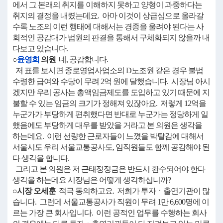
에서 그 본래의 취지를 이해하지 못하고 양형이 과중하다는
취지의 결정을 내렸는데요. 아마 이것이 상급심으로 올라갈
수록 노조의 이런 행태에 대해서는 경종을 울려야 된다는 사
회적인 공감대가 법원의 판결을 통해서 구체화되지 않을까 내
다보고 있습니다.
○
윤영희
의원
네, 공감합니다.
저 표를 보시면 종로영업사업소의 D노조원 같은 경우 불법
수령한 급여와 수당이 무려 2억 원에 달했습니다. 시장님 아시
겠지만 우리 공사는 총액임금제도를 도입하고 있기 때문에 지
불할 수 있는 임금의 크기가 정해져 있잖아요. 저렇게 12억을
누군가가 부당하게 편취했다면 반대로 누군가는 정당하게 일
했음에도 부당하게 대우를 받았을 거라고 본 의원은 생각을
하는데요. 이런 선량한 근로자들이 느꼈을 박탈감에 대해서
서울시도 우리 서울교통공사도, 임직원들도 함께 공감해야 된
다 생각을 합니다.
그리고 본 의원은 저 근태정정금은 반드시 환수되어야 한다
생각을 하는데요 시장님은 어떻게 생각하십니까?
○시장 오세훈
적극 동의하고요. 저희가 투자ㆍ출연기관이 많
습니다. 그런데 서울교통공사가 직원이 무려 1만 6,600명에 이
르는 가장 큰 회사입니다. 이런 공적인 업무를 수행하는 회사