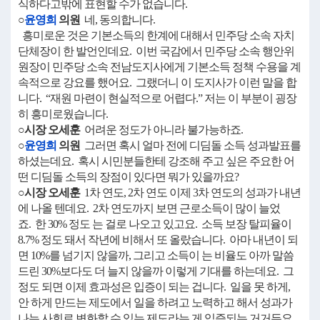
식하다고밖에 표현할 수가 없습니다.
○
윤영희
의원
네, 동의합니다.
흥미로운 것은 기본소득의 한계에 대해서 민주당 소속 자치
단체장이 한 발언인데요. 이번 국감에서 민주당 소속 행안위
원장이 민주당 소속 전남도지사에게 기본소득 정책 수용을 계
속적으로 강요를 했어요. 그랬더니 이 도지사가 이런 말을 합
니다. “재원 마련이 현실적으로 어렵다.” 저는 이 부분이 굉장
히 흥미로웠습니다.
○시장 오세훈
어려운 정도가 아니라 불가능하죠.
○
윤영희
의원
그러면 혹시 얼마 전에 디딤돌 소득 성과발표를
하셨는데요. 혹시 시민분들한테 강조해 주고 싶은 주요한 어
떤 디딤돌 소득의 장점이 있다면 뭐가 있을까요?
○시장 오세훈
1차 연도, 2차 연도 이제 3차 연도의 성과가 내년
에 나올 텐데요. 2차 연도까지 보면 근로소득이 많이 늘었
죠. 한 30% 정도 는 걸로 나오고 있고요. 소득 보장 탈피율이
8.7% 정도 돼서 작년에 비해서 또 올랐습니다. 아마 내년이 되
면 10%를 넘기지 않을까, 그리고 소득이 는 비율도 아까 말씀
드린 30%보다도 더 늘지 않을까 이렇게 기대를 하는데요. 그
정도 되면 이제 효과성은 입증이 되는 겁니다. 일을 못 하게,
안 하게 만드는 제도에서 일을 하려고 노력하고 해서 성과가
나는 사회로 변화할 수 있는 제도라는 게 입증되는 거거든요.