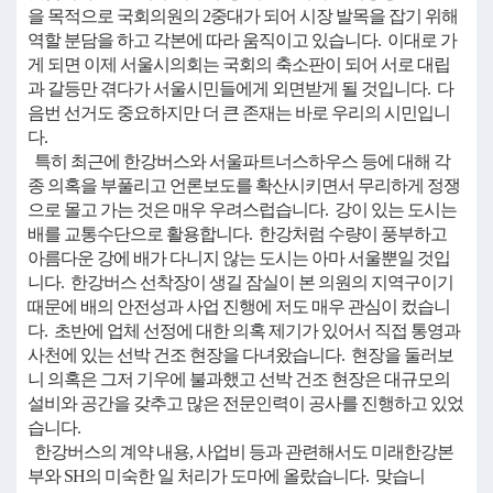
을 목적으로 국회의원의 2중대가 되어 시장 발목을 잡기 위해
역할 분담을 하고 각본에 따라 움직이고 있습니다. 이대로 가
게 되면 이제 서울시의회는 국회의 축소판이 되어 서로 대립
과 갈등만 겪다가 서울시민들에게 외면받게 될 것입니다. 다
음번 선거도 중요하지만 더 큰 존재는 바로 우리의 시민입니
다.
특히 최근에 한강버스와 서울파트너스하우스 등에 대해 각
종 의혹을 부풀리고 언론보도를 확산시키면서 무리하게 정쟁
으로 몰고 가는 것은 매우 우려스럽습니다. 강이 있는 도시는
배를 교통수단으로 활용합니다. 한강처럼 수량이 풍부하고
아름다운 강에 배가 다니지 않는 도시는 아마 서울뿐일 것입
니다. 한강버스 선착장이 생길 잠실이 본 의원의 지역구이기
때문에 배의 안전성과 사업 진행에 저도 매우 관심이 컸습니
다. 초반에 업체 선정에 대한 의혹 제기가 있어서 직접 통영과
사천에 있는 선박 건조 현장을 다녀왔습니다. 현장을 둘러보
니 의혹은 그저 기우에 불과했고 선박 건조 현장은 대규모의
설비와 공간을 갖추고 많은 전문인력이 공사를 진행하고 있었
습니다.
한강버스의 계약 내용, 사업비 등과 관련해서도 미래한강본
부와 SH의 미숙한 일 처리가 도마에 올랐습니다. 맞습니