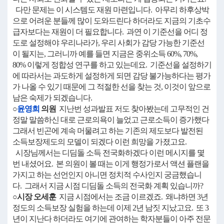
다만 문제는 이 시스템도 재원 마련입니다. 아무리 하후상박
으로 어려운 분들께 많이 도와드린다 하더라도 지금의 기초수
급자보다는 재원이 더 필요합니다. 과연 이 기준선을 어디 정
도로 설정해야 우리나라가, 우리 사회가 감당 가능한 기준선
이 될지는, 그러니까 예를 들면 지금은 중위소득 60%, 70%,
80% 이렇게 정합성 연구를 하고 있는데요. 기준선을 설정하기
에 따라서는 과도하게 설정하게 되면 감당 불가능하다는 평가
가 나올 수 있기 때문에 그 적절한 선을 찾는 것, 이것이 앞으로
남은 숙제가 되겠습니다.
○
윤영희
의원
지난번 성과발표 저도 찾아봤는데 고무적인 건
정말 말씀하신 대로 근로의욕이 늘었고 근로소득이 증가했다
그래서 빈곤에 계속 머물려고 하는 기존의 제도보다 발전된
소득보장제도의 모델이 되겠다 이런 희망을 가졌고요.
시장님께서는 디딤돌 소득 전국화하겠다 이런 메시지를 몇
번 내셨어요. 본 의원이 볼 때는 이게 행정가로서 액션 플랜을
가지고 하는 선언인지 아니면 정치적 수사인지 궁금했습니
다. 그래서 지금 시점 디딤돌 소득의 전국화 계획 있습니까?
○시장 오세훈
지금 시점에서는 조금 이르겠죠. 왜냐하면 3년
정도의 소득보장 실험을 하는데 이제 2년 남짓 지났고요. 또 3
년이 지난다 하더라도 여기에 관여하는 학자분들이 아주 전문