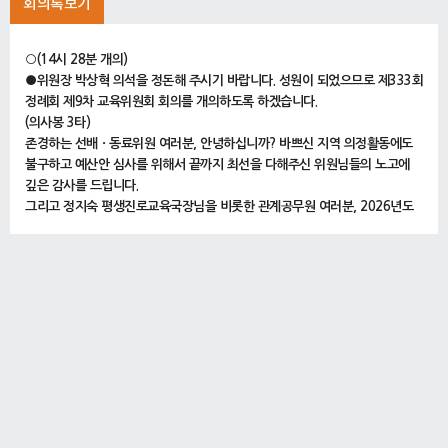
회의록보기
○(14시 28분 개의)
●위원장 박상혁 의석을 정돈해 주시기 바랍니다. 성원이 되었으므로 제333회
정례회 제9차 교육위원회 회의를 개의하도록 하겠습니다.
(의사봉 3타)
존경하는 선배ㆍ동료위원 여러분, 안녕하십니까? 바쁘신 지역 의정활동에도
불구하고 예산안 심사를 위해서 끝까지 최선을 다해주신 위원님들의 노고에
깊은 감사를 드립니다.
그리고 정지숙 평생진로교육국장님을 비롯한 관계공무원 여러분, 2026년도
예산안 심의 준비에 수고가 많으십니다.
그러면 오늘의 의사일정에 대해서 안내하도록 하겠습니다.
먼저 「정신건강전문가 학교지원」사무의 민간위탁 동의안, 서울특별시교육청
2026년도 정기분 공유재산 관리계획안, 2025년 서울특별시교육청 신청사
건립 기금 운용 계획 변경안 등 총 세 안건을 심사하도록 하겠습니다.
이어서 2026년도 서울특별시교육비특별회계 예산안 및 2026년도 서울특별
시교육청 기금운용계획안을 계속해서 심사ㆍ의결하도록 하겠습니다.
오늘 회의가 원만히 진행될 수 있도록 위원님들과 집행기관 관계공무원들께서
는 적극적인 협조를 부탁드리면서 오늘의 의사일정에 들어가겠습니다.
1. 「정신건강전문가 학교지원」사무의 민간위탁 동의안(서울특별시교육감 제
출)