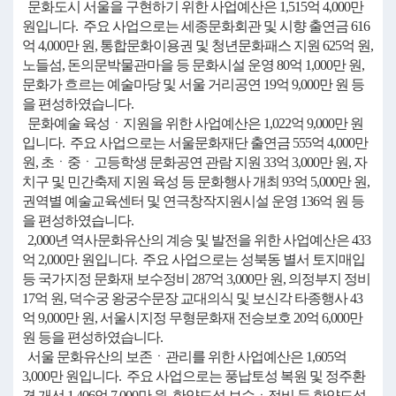
문화도시 서울을 구현하기 위한 사업예산은 1,515억 4,000만
원입니다. 주요 사업으로는 세종문화회관 및 시향 출연금 616
억 4,000만 원, 통합문화이용권 및 청년문화패스 지원 625억 원,
노들섬, 돈의문박물관마을 등 문화시설 운영 80억 1,000만 원,
문화가 흐르는 예술마당 및 서울 거리공연 19억 9,000만 원 등
을 편성하였습니다.
문화예술 육성ㆍ지원을 위한 사업예산은 1,022억 9,000만 원
입니다. 주요 사업으로는 서울문화재단 출연금 555억 4,000만
원, 초ㆍ중ㆍ고등학생 문화공연 관람 지원 33억 3,000만 원, 자
치구 및 민간축제 지원 육성 등 문화행사 개최 93억 5,000만 원,
권역별 예술교육센터 및 연극창작지원시설 운영 136억 원 등
을 편성하였습니다.
2,000년 역사문화유산의 계승 및 발전을 위한 사업예산은 433
억 2,000만 원입니다. 주요 사업으로는 성북동 별서 토지매입
등 국가지정 문화재 보수정비 287억 3,000만 원, 의정부지 정비
17억 원, 덕수궁 왕궁수문장 교대의식 및 보신각 타종행사 43
억 9,000만 원, 서울시지정 무형문화재 전승보호 20억 6,000만
원 등을 편성하였습니다.
서울 문화유산의 보존ㆍ관리를 위한 사업예산은 1,605억
3,000만 원입니다. 주요 사업으로는 풍납토성 복원 및 정주환
경 개선 1,406억 7,000만 원, 한양도성 보수ㆍ정비 등 한양도성