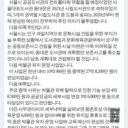
서울시 공공도서관의 컨트롤타워 역할을 할 예정이었던 서
울대표도서관 동대문은 2023년 시립도서관으로 격하되었으
며, 5개의 권역별 시립도서관 중 도봉과 송파는 2020년부터 현
재 편성된 예산이 전무하여 추진 의지가 불투명합니다.
다음 65쪽 하단입니다.
서울시는 인구 과밀지역으로 문화시설 건립을 위한 부지가
늘 부족한 상황에서 도서관법과 문화체육관광부에서 요구하
는 공동보존서고 건립을 위한 시설 마련은 더욱 어려워질 것
으로 보이는바, 동대문 도서관에 계획했던 보존서고를 축소할
것이 아니라 당초 계획대로 건립해야 할 것입니다.
다음 박물관 유지 운영 사업입니다.
이 사업은 전년 대비 10억 900만 원 증액된 27억 8,200만 원이
편성되었습니다.
다음 66쪽입니다.
주요 증액 사유는 박물관 외벽 탈락으로 인한 기능 보강 4억
8,500만 원과 공공요금의 세부사업 변경 3억 6,900만 원 등으로
타당성이 있다고 판단됩니다.
다만 사무관리비의 세부내역을 살펴보면 몽촌토성 어린이교
▲
육운영 6,000만 원과 엄마아빠를 위한 뮤지엄 휴휴프로그램 1
▼
억 원은 박물관 유지 운영 사업에 교육 예산이 편성된 것이 적
절하지 않다는 의견이 제시된바, 2개의 교육 프로그램을 구분