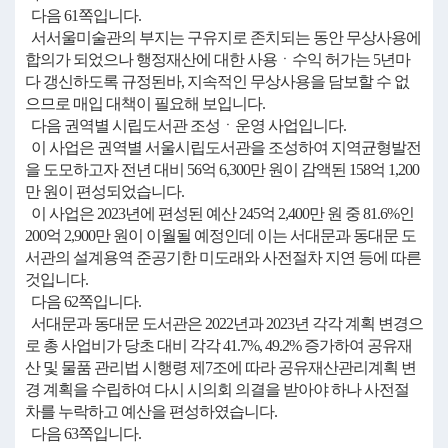
다음 61쪽입니다.
서서울미술관의 부지는 구유지로 존치되는 동안 무상사용에
합의가 되었으나 행정재산에 대한 사용ㆍ수익 허가는 5년마
다 갱신하도록 규정된바, 지속적인 무상사용을 담보할 수 없
으므로 매입 대책이 필요해 보입니다.
다음 권역별 시립도서관 조성ㆍ운영 사업입니다.
이 사업은 권역별 서울시립도서관을 조성하여 지역균형발전
을 도모하고자 전년 대비 56억 6,300만 원이 감액된 158억 1,200
만 원이 편성되었습니다.
이 사업은 2023년에 편성된 예산 245억 2,400만 원 중 81.6%인
200억 2,900만 원이 이월될 예정인데 이는 서대문과 동대문 도
서관의 설계용역 준공기한 미도래와 사전절차 지연 등에 따른
것입니다.
다음 62쪽입니다.
서대문과 동대문 도서관은 2022년과 2023년 각각 계획 변경으
로 총 사업비가 당초 대비 각각 41.7%, 49.2% 증가하여 공유재
산 및 물품 관리법 시행령 제7조에 따라 공유재산관리계획 변
경 계획을 수립하여 다시 시의회 의결을 받아야 하나 사전절
차를 누락하고 예산을 편성하였습니다.
다음 63쪽입니다.