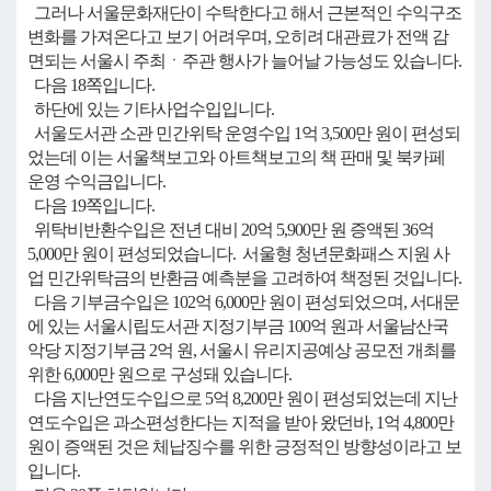
그러나 서울문화재단이 수탁한다고 해서 근본적인 수익구조
변화를 가져온다고 보기 어려우며, 오히려 대관료가 전액 감
면되는 서울시 주최ㆍ주관 행사가 늘어날 가능성도 있습니다.
다음 18쪽입니다.
하단에 있는 기타사업수입입니다.
서울도서관 소관 민간위탁 운영수입 1억 3,500만 원이 편성되
었는데 이는 서울책보고와 아트책보고의 책 판매 및 북카페
운영 수익금입니다.
다음 19쪽입니다.
위탁비반환수입은 전년 대비 20억 5,900만 원 증액된 36억
5,000만 원이 편성되었습니다. 서울형 청년문화패스 지원 사
업 민간위탁금의 반환금 예측분을 고려하여 책정된 것입니다.
다음 기부금수입은 102억 6,000만 원이 편성되었으며, 서대문
에 있는 서울시립도서관 지정기부금 100억 원과 서울남산국
악당 지정기부금 2억 원, 서울시 유리지공예상 공모전 개최를
위한 6,000만 원으로 구성돼 있습니다.
다음 지난연도수입으로 5억 8,200만 원이 편성되었는데 지난
연도수입은 과소편성한다는 지적을 받아 왔던바, 1억 4,800만
원이 증액된 것은 체납징수를 위한 긍정적인 방향성이라고 보
입니다.