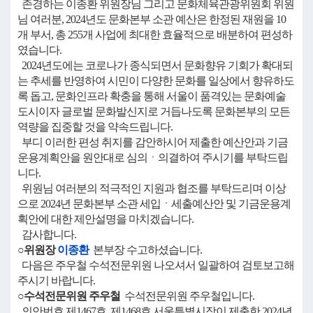
존경하는 이종환 위원장님 그리고 문화체육관광위원회 위원
님 여러분, 2024년도 문화본부 소관 예산은 한정된 재원을 10
개 부서, 총 255개 사업에 최대한 효율적으로 배분하여 편성하
였습니다.
2024년도에는 코로나가 종식되면서 문화향유 기회가 확대되
는 추세를 반영하여 시민이 다양한 문화를 일상에서 향유하도
록 돕고, 문화인프라 확충을 통해 서울이 품격있는 문화예술
도시이자 글로벌 문화발신지로 거듭나도록 문화본부의 모든
역량을 집중할 것을 약속드립니다.
부디 이러한 편성 취지를 감안하시어 제출한 예산안과 기금
운용계획안을 원안대로 심의ㆍ의결하여 주시기를 부탁드립
니다.
위원님 여러분의 적극적인 지원과 협조를 부탁드리며 이상
으로 2024년 문화본부 소관 세입ㆍ세출예산안 및 기금운용계
획안에 대한 제안설명을 마치겠습니다.
감사합니다.
○위원장
이종환
본부장 수고하셨습니다.
다음은 주우철 수석전문위원 나오셔서 일괄하여 검토보고해
주시기 바랍니다.
○수석전문위원 주우철
수석전문위원 주우철입니다.
의안번호 제1467호, 제1468호 서울특별시장이 제출한 2024년