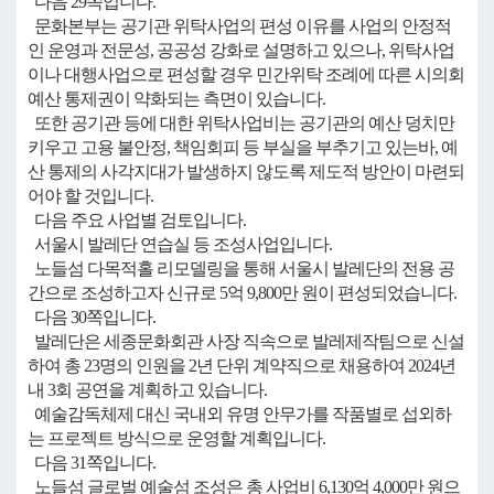
다음 29쪽입니다.
문화본부는 공기관 위탁사업의 편성 이유를 사업의 안정적
인 운영과 전문성, 공공성 강화로 설명하고 있으나, 위탁사업
이나 대행사업으로 편성할 경우 민간위탁 조례에 따른 시의회
예산 통제권이 약화되는 측면이 있습니다.
또한 공기관 등에 대한 위탁사업비는 공기관의 예산 덩치만
키우고 고용 불안정, 책임회피 등 부실을 부추기고 있는바, 예
산 통제의 사각지대가 발생하지 않도록 제도적 방안이 마련되
어야 할 것입니다.
다음 주요 사업별 검토입니다.
서울시 발레단 연습실 등 조성사업입니다.
노들섬 다목적홀 리모델링을 통해 서울시 발레단의 전용 공
간으로 조성하고자 신규로 5억 9,800만 원이 편성되었습니다.
다음 30쪽입니다.
발레단은 세종문화회관 사장 직속으로 발레제작팀으로 신설
하여 총 23명의 인원을 2년 단위 계약직으로 채용하여 2024년
내 3회 공연을 계획하고 있습니다.
예술감독체제 대신 국내외 유명 안무가를 작품별로 섭외하
는 프로젝트 방식으로 운영할 계획입니다.
다음 31쪽입니다.
노들섬 글로벌 예술섬 조성은 총 사업비 6,130억 4,000만 원으