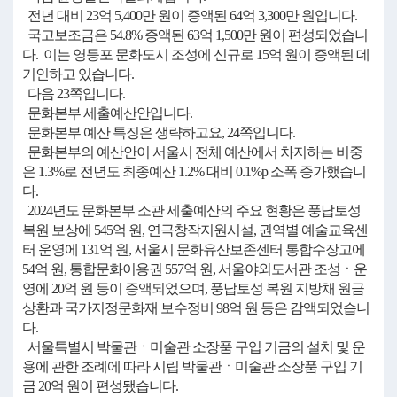
전년 대비 23억 5,400만 원이 증액된 64억 3,300만 원입니다.
국고보조금은 54.8% 증액된 63억 1,500만 원이 편성되었습니
다. 이는 영등포 문화도시 조성에 신규로 15억 원이 증액된 데
기인하고 있습니다.
다음 23쪽입니다.
문화본부 세출예산안입니다.
문화본부 예산 특징은 생략하고요, 24쪽입니다.
문화본부의 예산안이 서울시 전체 예산에서 차지하는 비중
은 1.3%로 전년도 최종예산 1.2% 대비 0.1%p 소폭 증가했습니
다.
2024년도 문화본부 소관 세출예산의 주요 현황은 풍납토성
복원 보상에 545억 원, 연극창작지원시설, 권역별 예술교육센
터 운영에 131억 원, 서울시 문화유산보존센터 통합수장고에
54억 원, 통합문화이용권 557억 원, 서울야외도서관 조성ㆍ운
영에 20억 원 등이 증액되었으며, 풍납토성 복원 지방채 원금
상환과 국가지정문화재 보수정비 98억 원 등은 감액되었습니
다.
서울특별시 박물관ㆍ미술관 소장품 구입 기금의 설치 및 운
용에 관한 조례에 따라 시립 박물관ㆍ미술관 소장품 구입 기
금 20억 원이 편성됐습니다.