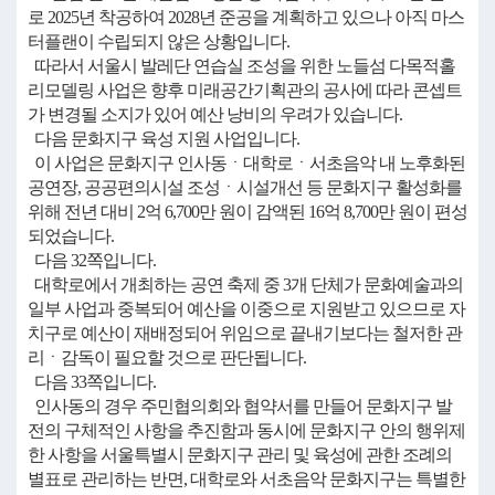
로 2025년 착공하여 2028년 준공을 계획하고 있으나 아직 마스
터플랜이 수립되지 않은 상황입니다.
따라서 서울시 발레단 연습실 조성을 위한 노들섬 다목적홀
리모델링 사업은 향후 미래공간기획관의 공사에 따라 콘셉트
가 변경될 소지가 있어 예산 낭비의 우려가 있습니다.
다음 문화지구 육성 지원 사업입니다.
이 사업은 문화지구 인사동ㆍ대학로ㆍ서초음악 내 노후화된
공연장, 공공편의시설 조성ㆍ시설개선 등 문화지구 활성화를
위해 전년 대비 2억 6,700만 원이 감액된 16억 8,700만 원이 편성
되었습니다.
다음 32쪽입니다.
대학로에서 개최하는 공연 축제 중 3개 단체가 문화예술과의
일부 사업과 중복되어 예산을 이중으로 지원받고 있으므로 자
치구로 예산이 재배정되어 위임으로 끝내기보다는 철저한 관
리ㆍ감독이 필요할 것으로 판단됩니다.
다음 33쪽입니다.
인사동의 경우 주민협의회와 협약서를 만들어 문화지구 발
전의 구체적인 사항을 추진함과 동시에 문화지구 안의 행위제
한 사항을 서울특별시 문화지구 관리 및 육성에 관한 조례의
별표로 관리하는 반면, 대학로와 서초음악 문화지구는 특별한