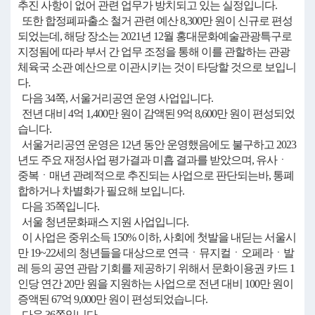
추진 사항이 없어 관련 업무가 방치되고 있는 실정입니다.
또한 합정폐파출소 철거 관련 예산 8,300만 원이 신규로 편성
되었는데, 해당 장소는 2021년 12월 홍대문화예술관광특구로
지정됨에 따라 부서 간 업무 조정을 통해 이를 관할하는 관광
체육국 소관 예산으로 이관시키는 것이 타당할 것으로 보입니
다.
다음 34쪽, 서울거리공연 운영 사업입니다.
전년 대비 4억 1,400만 원이 감액된 9억 8,600만 원이 편성되었
습니다.
서울거리공연 운영은 12년 동안 운영했음에도 불구하고 2023
년도 주요 재정사업 평가결과 미흡 결과를 받았으며, 유사ㆍ
중복ㆍ매년 관례적으로 추진되는 사업으로 판단되는바, 통폐
합하거나 차별화가 필요해 보입니다.
다음 35쪽입니다.
서울 청년문화패스 지원 사업입니다.
이 사업은 중위소득 150% 이하, 사회에 첫발을 내딛는 서울시
만 19~22세의 청년들을 대상으로 연극ㆍ뮤지컬ㆍ오페라ㆍ발
레 등의 공연 관람 기회를 제공하기 위해서 문화이용권 카드 1
인당 연간 20만 원을 지원하는 사업으로 전년 대비 100만 원이
증액된 67억 9,000만 원이 편성되었습니다.
다음 36쪽입니다.