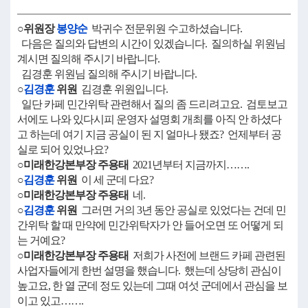
○위원장
봉양순
박귀수 전문위원 수고하셨습니다.
다음은 질의와 답변의 시간이 있겠습니다. 질의하실 위원님
계시면 질의해 주시기 바랍니다.
김경훈 위원님 질의해 주시기 바랍니다.
○
김경훈
위원
김경훈 위원입니다.
일단 카페 민간위탁 관련해서 질의 좀 드리려고요. 검토보고
서에도 나와 있다시피 운영자 설명회 개최를 아직 안 하셨다
고 하는데 여기 지금 공실이 된 지 얼마나 됐죠? 언제부터 공
실로 되어 있었나요?
○미래한강본부장 주용태
2021년부터 지금까지…….
○
김경훈
위원
이 세 군데 다요?
○미래한강본부장 주용태
네.
○
김경훈
위원
그러면 거의 3년 동안 공실로 있었다는 건데 민
간위탁 할 때 만약에 민간위탁자가 안 들어오면 또 어떻게 되
는 거예요?
○미래한강본부장 주용태
저희가 사전에 브랜드 카페 관련된
사업자들에게 한번 설명을 했습니다. 했는데 상당히 관심이
높고요, 한 열 군데 정도 있는데 그때 여섯 군데에서 관심을 보
이고 있고…….