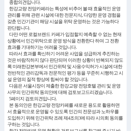
종합의견입니다.
한강교량 전망카페라는 특성에 비추어 볼 때 효율적인 운영
관리를 위해 관련 시설에 대한 전문지식, 다양한 운영 경험을
갖춘 민간기관이 해당 시설을 위탁 운영하는 것은 가능하다
판단됩니다.
다만 어떤 로컬브랜드 카페가 입점할지 예측할 수 없는 현재
상황에서 민간위탁으로 운영 방식을 전환한다 하여 그 전환
효과를 기대하기는 어려울 것입니다.
따라서 효과를 확신하기 어려운 사업을 성급하게 추진하는
것은 바람직하지 않다 판단되며 이러한 상황이 반복되지 않도
록 미래한강본부에서 민간위탁 및 사용수익허가 시설에 대한
전반적인 관리감독과 전문적인 평가 등을 꾸준히 시행하고 시
설 운영의 질적 향상에 힘써야 할 것입니다.
다음은 서울시장이 제출한 한강교량 전망호텔 관리 및 운영
사무의 민간위탁 동의안에 대해 검토보고드리겠습니다.
5페이지 검토의견입니다.
본 동의안은 한강교량 전망카페를 새로운 용도로 활용하면
서 효율적으로 운영될 수 있도록 민간의 전문성과 노하우를
도입하기 위해 민간위탁 조례 제4조의3에 따라 시의회 동의를
구하는 것입니다.
한강 전망카페 운영 현황은 검토보고서를 참고해 주시기 바