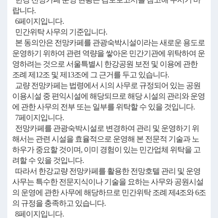
랍니다.
6페이지입니다.
민간위탁 사무의 기준입니다.
본 동의안은 전망카페를 관광숙박시설이라는 새로운 용도로
운영하기 위하여 관련 역량을 쌓아온 민간기관에 위탁하여 운
영하려는 것으로 서울특별시 한강공원 보전 및 이용에 관한
조례 제12조 및 제13조에 그 근거를 두고 있습니다.
교량 전망카페는 법령에서 시의 사무로 규정되어 있는 공원
이용시설 중 편익시설에 해당되므로 해당 시설의 관리와 운영
에 관한 사무의 전부 또는 일부를 위탁할 수 있을 것입니다.
7페이지입니다.
전망카페를 관광숙박시설로 변경하여 관리 및 운영하기 위
해서는 관련 시설을 효율적으로 운영해 본 전문적 기술과 노
하우가 중요할 것이며, 이미 경험이 있는 민간업체 위탁을 고
려할 수 있을 것입니다.
따라서 한강교량 전망카페를 활용한 전망호텔 관리 및 운영
사무는 특수한 전문지식이나 기술을 요하는 사무와 공원시설
의 운영에 관한 사무에 해당하므로 민간위탁 조례 제4조와 6조
의 규정을 충족하고 있습니다.
8페이지입니다.