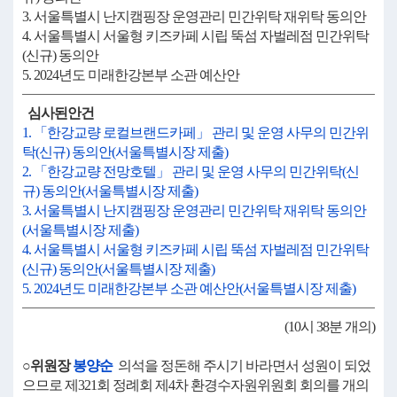
3. 서울특별시 난지캠핑장 운영관리 민간위탁 재위탁 동의안
4. 서울특별시 서울형 키즈카페 시립 뚝섬 자벌레점 민간위탁
(신규) 동의안
5. 2024년도 미래한강본부 소관 예산안
심사된안건
1. 「한강교량 로컬브랜드카페」 관리 및 운영 사무의 민간위
탁(신규) 동의안(서울특별시장 제출)
2. 「한강교량 전망호텔」 관리 및 운영 사무의 민간위탁(신
규) 동의안(서울특별시장 제출)
3. 서울특별시 난지캠핑장 운영관리 민간위탁 재위탁 동의안
(서울특별시장 제출)
4. 서울특별시 서울형 키즈카페 시립 뚝섬 자벌레점 민간위탁
(신규) 동의안(서울특별시장 제출)
5. 2024년도 미래한강본부 소관 예산안(서울특별시장 제출)
(10시 38분 개의)
○위원장
봉양순
의석을 정돈해 주시기 바라면서 성원이 되었
으므로 제321회 정례회 제4차 환경수자원위원회 회의를 개의