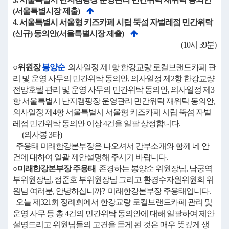
(서울특별시장 제출)
4. 서울특별시 서울형 키즈카페 시립 뚝섬 자벌레점 민간위탁
(신규) 동의안(서울특별시장 제출)
(10시 39분)
○위원장
봉양순
의사일정 제1항 한강교량 로컬브랜드카페 관
리 및 운영 사무의 민간위탁 동의안, 의사일정 제2항 한강교량
전망호텔 관리 및 운영 사무의 민간위탁 동의안, 의사일정 제3
항 서울특별시 난지캠핑장 운영관리 민간위탁 재위탁 동의안,
의사일정 제4항 서울특별시 서울형 키즈카페 시립 뚝섬 자벌
레점 민간위탁 동의안 이상 4건을 일괄 상정합니다.
(의사봉 3타)
주용태 미래한강본부장은 나오셔서 간부소개와 함께 네 안
건에 대하여 일괄 제안설명해 주시기 바랍니다.
○미래한강본부장 주용태
존경하는 봉양순 위원장님, 남궁역
부위원장님, 정준호 부위원장님 그리고 환경수자원위원회 위
원님 여러분, 안녕하십니까? 미래한강본부장 주용태입니다.
오늘 제321회 정례회에서 한강교량 로컬브랜드카페 관리 및
운영 사무 등 총 4건의 민간위탁 동의안에 대해 일괄하여 제안
설명드리고 위원님들의 고견을 듣게 된 것은 매우 뜻깊게 생