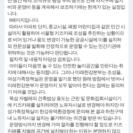
만 공간 제약, 조직규모 팽창 우려 등으로 인해 자치구에 설치
비와 운영비 등을 계속해서 보조하기에는 한계가 있는 실정입
니다.
8페이지입니다.
따라서 아파트 단지, 종교시설, 폐원 어린이집과 같은 민간 시
설까지 활용하여 서울형 키즈카페 조성을 추진하는 상황이므
로 비어 있거나 용도 변경이 가능한 공공시설에 이를 설치하
되 전문성을 발휘해 안정적으로 운영할 수 있는 민간기관에
위탁하는 것은 가능하다 판단됩니다.
절차적 및 내용적 타당성 검토입니다.
아이들이 마음껏 놀 수 있는 안전한 놀이공간을 만든다는 취
지에 대해서는 동의합니다. 그러나 미래한강본부는 조성을,
여성가족정책실은 운영을 맡기로 했던 원래 방침에서 벗어나
미래한강본부가 운영까지 모두 맡아야 한다는 점에는 동의하
기 어려울 것입니다.
뚝섬 자벌레의 건축법상 용도는 근린 및 문화집회시설이기
에 키즈카페를 설치하려면 노유자시설로 변경해야 하지만 여
성가족정책실이 한강유역환경청에 문의해 본 결과 하천구역
내 노유자시설 설치는 불가하다는 의견을 받은 바 있습니다.
운영방식까지 변경해 가며 절차를 진행해야 할 정도로 키즈
카페를 자벌레 공간에 설치해야 하는 이유는 분명하지 않으