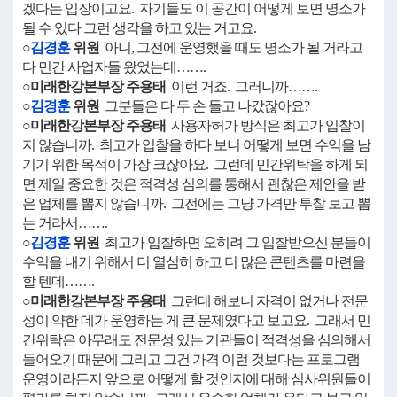
겠다는 입장이고요. 자기들도 이 공간이 어떻게 보면 명소가
될 수 있다 그런 생각을 하고 있는 거고요.
○
김경훈
위원
아니, 그전에 운영했을 때도 명소가 될 거라고
다 민간 사업자들 왔었는데…….
○미래한강본부장 주용태
이런 거죠. 그러니까…….
○
김경훈
위원
그분들은 다 두 손 들고 나갔잖아요?
○미래한강본부장 주용태
사용자허가 방식은 최고가 입찰이
지 않습니까. 최고가 입찰을 하다 보니 어떻게 보면 수익을 남
기기 위한 목적이 가장 크잖아요. 그런데 민간위탁을 하게 되
면 제일 중요한 것은 적격성 심의를 통해서 괜찮은 제안을 받
은 업체를 뽑지 않습니까. 그전에는 그냥 가격만 투찰 보고 뽑
는 거라서…….
○
김경훈
위원
최고가 입찰하면 오히려 그 입찰받으신 분들이
수익을 내기 위해서 더 열심히 하고 더 많은 콘텐츠를 마련을
할 텐데…….
○미래한강본부장 주용태
그런데 해보니 자격이 없거나 전문
성이 약한 데가 운영하는 게 큰 문제였다고 보고요. 그래서 민
간위탁은 아무래도 전문성 있는 기관들이 적격성을 심의해서
들어오기 때문에 그리고 그건 가격 이런 것보다는 프로그램
운영이라든지 앞으로 어떻게 할 것인지에 대해 심사위원들이