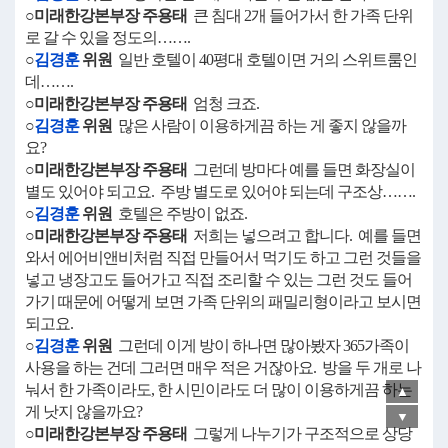
○미래한강본부장 주용태
큰 침대 2개 들어가서 한 가족 단위
로 갈 수 있을 정도의…….
○
김경훈
위원
일반 호텔이 40평대 호텔이면 거의 스위트룸인
데…….
○미래한강본부장 주용태
엄청 크죠.
○
김경훈
위원
많은 사람이 이용하게끔 하는 게 좋지 않을까
요?
○미래한강본부장 주용태
그런데 방마다 예를 들면 화장실이
별도 있어야 되고요. 주방 별도로 있어야 되는데 구조상…….
○
김경훈
위원
호텔은 주방이 없죠.
○미래한강본부장 주용태
저희는 넣으려고 합니다. 예를 들면
와서 에어비앤비처럼 직접 만들어서 먹기도 하고 그런 것들을
넣고 냉장고도 들어가고 직접 조리할 수 있는 그런 것도 들어
가기 때문에 어떻게 보면 가족 단위의 패밀리형이라고 보시면
되고요.
○
김경훈
위원
그런데 이게 방이 하나면 많아봤자 365가족이
사용을 하는 건데 그러면 매우 적은 거잖아요. 방을 두 개로 나
눠서 한 가족이라도, 한 시민이라도 더 많이 이용하게끔 하는
▲
게 낫지 않을까요?
▼
○미래한강본부장 주용태
그렇게 나누기가 구조적으로 상당