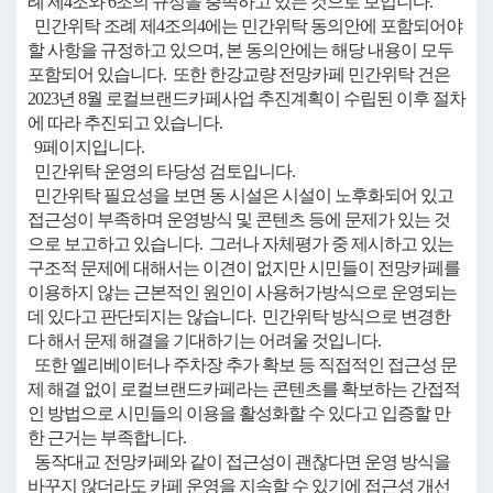
례 제4조와 6조의 규정을 충족하고 있는 것으로 보입니다.
민간위탁 조례 제4조의4에는 민간위탁 동의안에 포함되어야
할 사항을 규정하고 있으며, 본 동의안에는 해당 내용이 모두
포함되어 있습니다. 또한 한강교량 전망카페 민간위탁 건은
2023년 8월 로컬브랜드카페사업 추진계획이 수립된 이후 절차
에 따라 추진되고 있습니다.
9페이지입니다.
민간위탁 운영의 타당성 검토입니다.
민간위탁 필요성을 보면 동 시설은 시설이 노후화되어 있고
접근성이 부족하며 운영방식 및 콘텐츠 등에 문제가 있는 것
으로 보고하고 있습니다. 그러나 자체평가 중 제시하고 있는
구조적 문제에 대해서는 이견이 없지만 시민들이 전망카페를
이용하지 않는 근본적인 원인이 사용허가방식으로 운영되는
데 있다고 판단되지는 않습니다. 민간위탁 방식으로 변경한
다 해서 문제 해결을 기대하기는 어려울 것입니다.
또한 엘리베이터나 주차장 추가 확보 등 직접적인 접근성 문
제 해결 없이 로컬브랜드카페라는 콘텐츠를 확보하는 간접적
인 방법으로 시민들의 이용을 활성화할 수 있다고 입증할 만
한 근거는 부족합니다.
동작대교 전망카페와 같이 접근성이 괜찮다면 운영 방식을
바꾸지 않더라도 카페 운영을 지속할 수 있기에 접근성 개선