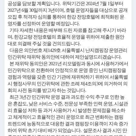
공성을 담보할 계획입니다. 위탁기간은 2024년 7월 1일부터
2027년 6월 30일까지 3년이며, 호텔 운영자들을 대상으로 공개
모집 후 적격자 심의를 통하여 한강 전망호텔에 최적화된 운
영자를 선정하여 운영할 예정입니다.
기타 자세한 내용은 배부해 드린 자료를 참고해 주시기 바라
며, 한강교량 전망호텔의 효율적 운영을 위하여 제출한 원안
대로 의결해 주실 것을 건의드립니다.
다음은 의안번호 제1429호 서울특별시 난지캠핑장 운영관리
민간위탁 재위탁 동의안에 대하여 제안설명드리겠습니다.
본 재위탁 동의안은 2021년 리모델링과 동시에 사용허가에서
민간위탁으로 전환하여 안정적으로 운영 중인 난지캠핑장을
경험과 역량을 갖춘 민간 기관에 재위탁하기 위하여 서울특별
시 행정사무의 민간위탁에 관한 조례 제4조의3에 의거하여 의
회의 사전 동의를 받고자 하는 것입니다.
최근 3년간 민간위탁 운영 결과 과도한 수익 추구로 인한 높
은 혼잡도, 낮은 서비스 수준, 전문성 부족한 인력 운영, 시설관
리 효율성 저하 등 과거 사용허가 시 발생한 문제점을 해소하
고 체계적이고 효율적인 관리 운영으로 최근 변화하는 캠핑
트렌드에 능동적으로 대응한 결과 캠핑장 이용객이 지속 증가
하여 위탁 초기 대비 배가 되었습니다. 설문조사 결과 시민 만