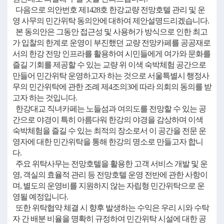
다음으로 의안번호 제1428호 한강교량 전망호텔 관리 및 운
영 사무의 민간위탁 동의안에 대하여 제안설명드리겠습니다.
본 동의안은 그동안 접근성 및 사용허가 방식으로 인한 최고
가 입찰의 한계로 운영이 부진했던 교량 전망카페를 공공재로
서의 한강 전망 인프라를 활용하여 시민들에게 여가와 문화를
즐길 기회를 제공할 수 있는 교량 위 이색 숙박체험 공간으로
만들어 민간위탁 운영하고자 하는 것으로 서울특별시 행정사
무의 민간위탁에 관한 조례 제4조의3에 따라 의회의 동의를 받
고자 하는 것입니다.
한강대교 직녀카페는 노들섬과 여의도를 전망할 수 있는 공
간으로 야경이 특히 아름다워 한강의 야경을 감상하며 이색
숙박체험을 즐길 수 있는 최적의 장소로서 이 공간을 전문 운
영자에 대한 민간위탁을 통해 한강의 명소로 만들고자 합니
다.
주요 위탁사무는 전망호텔을 활용한 고객 서비스 개발 및 운
영, 객실의 효율적 관리 등 전망호텔 운영 전반에 관한 사항이
며, 별도의 운영비를 지원하지 않는 자립형 민간위탁으로 운
영될 예정입니다.
또한 위탁협약 체결 시 향후 발생하는 수익은 우리 시와 수탁
자 간 배분 비율을 명확히 규정하여 민간위탁 시설에 대한 공