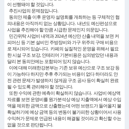
이 선행돼야 할 것입니다.
추진사업의 문제점입니다.
동의안 제출 이후 운영자 설명회를 개최하는 등 구체적인 협
의내용은 아직까지 없는 상황입니다. 내년도 예산편성으로
사업을 추진해야 할 만큼 시급한 문제인지 의문입니다.
민간위탁 사업비 내역과 2024년 예산안 산출 내역을 보면 커
피머신 등 기본 설비인 주방장비와 가구 위주의 구매 비용으
로 제시되어 있습니다. 카페의 실질적인 운영을 위해서 필요
한 시설 구조 보강, 인테리어 기본비용은 심의받았던 내용과
달리 본 동의안에는 포함되어 있지 않습니다.
이에 대해 미래한강본부는 기존 보유 예산으로 구조 보강 등
이 가능하다 하지만 추후 추가되는 비용이 없다 하더라도 안
전 관련 문제가 발생하지 않게끔 구조 공사 등이 확실히 완료
될 수 있도록 관리해야 할 것입니다.
또한 수익에 관한 예측이 확실하지 않습니다. 사업비 예상액
자료를 보면 운영비를 원가분석상 예상 지출액에서 예상 수입
액을 제외한 금액으로 산출했는데 어떤 브랜드가 들어올지 불
확실하기에 예상 금액 등의 변동이 불가피한 상황이어서 사용
수익허가 문제로 언급된 내용이 해결될 것이라고 확신할 수는
없을 것으로 판단됩니다.