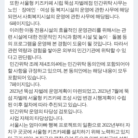
또한 서울형 키즈카페 시립 뚝섬 자벌레점 민간위탁 사무는
노인ㆍ장애인ㆍ여성 등 복지시설의 운영에 관한 사무에 해당
되면서 사회복지시설의 운영에 관한 사무에 해당됩니다.
6페이지입니다.
이러한 아동 전용시설의 효율적인 운영관리를 위해서는 관
련 시설에 대한 전문적인 지식과 함께 시설 및 놀이ㆍ돌봄 등
의 프로그램을 운영해 본 경험이 도움이 될 것입니다. 따라서
관련 역량과 경험을 쌓아온 외부의 민간기관에 위탁할 수 있
다고 판단됩니다.
민간위탁 조례 제4조의4에는 민간위탁 동의안에 포함되어야
할 사항을 규정하고 있으며, 본 동의안에는 해당 내용이 모두
포함되어 있습니다.
7페이지입니다.
2023년 뚝섬 자벌레 운영계획이 마련되었고, 2023년 7월에 뚝
섬 자벌레 서울형 키즈카페 조성 사업 변경 시행계획이 수립
된 이후 절차에 따라 추진되고 있습니다.
민간위탁 운영의 타당성 검토입니다.
사업 자체의 타당성입니다.
서울시는 엄마아빠 행복 프로젝트의 일환으로 2022년부터 자
치구 곳곳에 서울형 키즈카페를 설치하기 위해 노력하고 있지