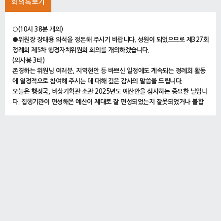
회의록보기
○(10시 38분 개의)
●위원장 장태용 의석을 정돈해 주시기 바랍니다. 성원이 되었으므로 제327회
정례회 제5차 행정자치위원회 회의를 개의하겠습니다.
(의사봉 3타)
존경하는 위원님 여러분, 지역현안 등 바쁘신 일정에도 계속되는 정례회 활동
에 열정적으로 참여해 주시는 데 대해 깊은 감사의 말씀을 드립니다.
오늘은 행정국, 비상기획관 소관 2025년도 예산안을 심사하는 중요한 날입니
다. 집행기관이 편성해온 예산이 제대로 잘 편성되었는지 잘못되었거나 불합
리한 사항은 없는지 세심하게 살펴서 천만 서울시민의 혈세가 낭비되지 않도
록 심사에 만전을 기하여 주시기 바랍니다. 그리고 이동률 행정국장과 관계공
무원 여러분, 내년도 예산안 편성과 심사 준비하시느라 수고 많으셨습니다.
위원님들의 질의에 성실하고 정확하게 답변해 주시고 책임있는 자세로 회의에
임해 주시길 당부드립니다.
그러면 의사일정에 들어가도록 하겠습니다.
1. 서울특별시 서천연수원 운영에 관한 사무의 민간위탁 동의안(서울특별시장
제출)
(10시 39분)
○위원장 장태용 의사일정 제1항 서울특별시 서천연수원 운영에 관한 사무의