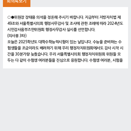
회의록보기
○●위원장 장태용 의석을 정돈해 주시기 바랍니다. 지금부터 지방자치법 제
49조와 서울특별시의회 행정사무감사 및 조사에 관한 조례에 따라 2024년도
시민감사옴부즈만위원회 행정사무감사 실시를 선언합니다.
(의사봉 3타)
오늘은 2025학년도 대학수학능력시험이 있는 날입니다. 수능을 준비하는 수
험생들을 조금이라도 배려하기 위해 우리 행정자치위원회에서도 감사 시작 시
간을 30분가량 늦췄습니다. 우리 서울특별시의회 행정자치위원회 위원들 모
두는 다 같이 수험생 여러분들을 진심으로 응원합니다. 수험생 여러분, 시험을
잘 보시기 바라며 모두들 파이팅하시기 바랍니다.
존경하는 위원님 여러분, 계속되는 행정사무감사 일정에도 천만 시민의 행복
증진을 위하여 끝까지 최선을 다해 주시는 열정에 깊은 감사를 드립니다. 위원
님 여러분께서는 지난 1년간 시민 권익을 보호하기 위해 시민감사옴부즈만위
원회가 어떤 노력을 하였는지 주의 깊게 살펴봐 주시고 날카로운 지적과 대안
제시를 통해 생산적이고 모범적인 감사가 될 수 있도록 마지막까지 최선을 다
해 주시기 바랍니다.
그리고 주용학 위원장을 비롯한 관계공무원 여러분, 행정사무감사는 시가 추
진하고 있는 정책과 업무에 대해 불합리한 부분을 지적하고 개선하고자 법령
에 의해 매년 의회에서 정기적으로 실시하고 있습니다. 이러한 행정사무감사
의 중요성을 충분히 인식하셔서 위원님들의 질의에 사실에 근거하여 정확한