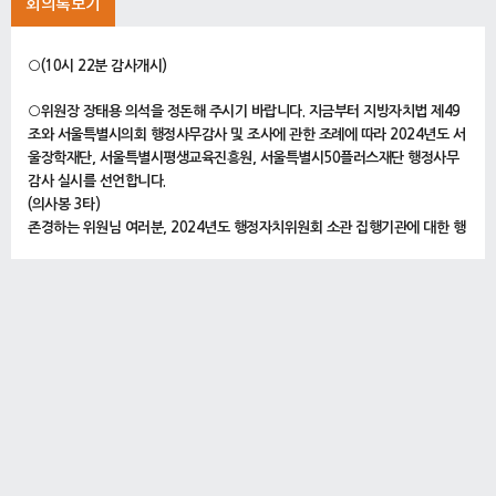
회의록보기
○(10시 22분 감사개시)
○위원장 장태용 의석을 정돈해 주시기 바랍니다. 지금부터 지방자치법 제49
조와 서울특별시의회 행정사무감사 및 조사에 관한 조례에 따라 2024년도 서
울장학재단, 서울특별시평생교육진흥원, 서울특별시50플러스재단 행정사무
감사 실시를 선언합니다.
(의사봉 3타)
존경하는 위원님 여러분, 2024년도 행정자치위원회 소관 집행기관에 대한 행
정사무감사도 어느덧 중반을 넘어서고 있습니다. 그동안 위원님들께서 열정적
으로 참여해 주신 덕분에 원활하게 감사가 진행되고 있는 것 같습니다. 위원님
들께 깊은 감사의 말씀을 드립니다. 아울러 지금까지와 같이 세심하고 적극적
으로 감사에 임해 주시기를 부탁드립니다.
그리고 오늘 행정사무감사를 진행하는 서울장학재단 등 3개의 집행기관은 평
생교육국 소관 출연기관들입니다. 효율적인 행정사무감사 진행을 위하여 3개
의 출연기관에 대해 일괄하여 감사를 실시하게 되었음을 안내드리니 위원님들
께서는 양해해 주시기 바랍니다.
남성욱 서울장학재단 이사장, 한용진 평생교육진흥원장, 강명 50플러스재단
대표이사를 비롯한 출연기관 관계직원 여러분, 정례회 준비하시느라 수고 많
았습니다.