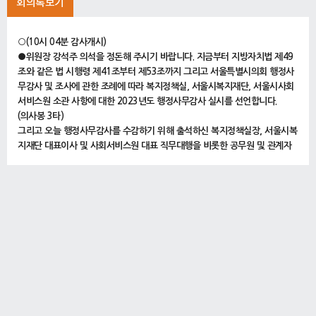
회의록보기
○(10시 04분 감사개시)
●위원장 강석주 의석을 정돈해 주시기 바랍니다. 지금부터 지방자치법 제49
조와 같은 법 시행령 제41조부터 제53조까지 그리고 서울특별시의회 행정사
무감사 및 조사에 관한 조례에 따라 복지정책실, 서울시복지재단, 서울시사회
서비스원 소관 사항에 대한 2023년도 행정사무감사 실시를 선언합니다.
(의사봉 3타)
그리고 오늘 행정사무감사를 수감하기 위해 출석하신 복지정책실장, 서울시복
지재단 대표이사 및 사회서비스원 대표 직무대행을 비롯한 공무원 및 관계자
여러분, 오늘 만나게 돼서 반갑다는 인사를 드립니다.
오늘은 복지정책실 소관 업무는 물론 실 소관 재단 및 시설에 대해 그간 지적
된 문제점이 개선되었는지 확인하고 더 나은 정책대안을 모색하는 소중한 시
간이 되겠습니다.
서울시는 시민들의 다양한 복지욕구에 부응하기 위해 서울형 기초보장제도 등
복지정책을 선도적으로 추진해 왔습니다. 하지만 시민의 입장에서 볼 때 복지
전달시스템, 복지서비스의 질과 내용 측면에서는 아직 개선해야 될 그런 사항
이 많이 있는 것으로 보고 있습니다. 집행기관에서는 위원님들이 지적하고 제
안하는 사항을 면밀히 검토하고 정책에 반영하여 우리 서울특별시의 복지행정
이 한 단계 발전할 수 있도록 힘써 주시기를 당부드립니다.
아울러 여러 위원님들께서 지적하신 사항들이 반복되지 않도록 지도 감독을