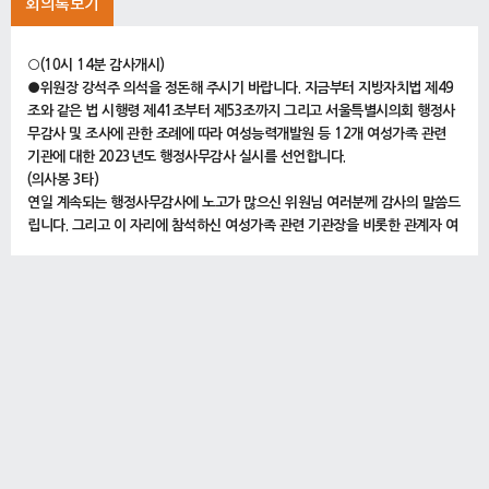
회의록보기
○(10시 14분 감사개시)
●위원장 강석주 의석을 정돈해 주시기 바랍니다. 지금부터 지방자치법 제49
조와 같은 법 시행령 제41조부터 제53조까지 그리고 서울특별시의회 행정사
무감사 및 조사에 관한 조례에 따라 여성능력개발원 등 12개 여성가족 관련
기관에 대한 2023년도 행정사무감사 실시를 선언합니다.
(의사봉 3타)
연일 계속되는 행정사무감사에 노고가 많으신 위원님 여러분께 감사의 말씀드
립니다. 그리고 이 자리에 참석하신 여성가족 관련 기관장을 비롯한 관계자 여
러분, 그동안 수감 준비에 노고가 많으셨습니다. 특히 어제 밤늦게까지 여성가
족정책실은 행정사무감사에 임하느라 고생하셨는데 우리 과장들 뒤에 나오셨
는데 다시 한번 더 격려의 말씀을 드립니다.
오늘은 행정사무감사 2일째로 여성의 일자리와 성평등, 가족 및 아동 등에 대
한 서울시의 여성가족 정책을 현장에서 시행하는 기관들에 대한 행정사무감사
일정이 되겠습니다.
오늘 행정사무감사를 통해서 잘못된 점이나 시정할 사항에 대해서는 올바르게
개선될 수 있도록 지적하여 주시고, 잘된 점은 더욱 발전해 나갈 수 있도록 격
려를 아끼지 않는 등 정책감사로서 내실 있고 발전적인 행정사무감사가 될 수
있도록 노력해 주실 것을 당부드립니다.