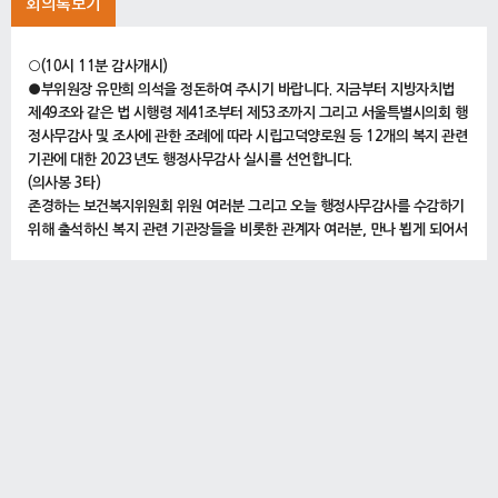
회의록보기
○(10시 11분 감사개시)
●부위원장 유만희 의석을 정돈하여 주시기 바랍니다. 지금부터 지방자치법
제49조와 같은 법 시행령 제41조부터 제53조까지 그리고 서울특별시의회 행
정사무감사 및 조사에 관한 조례에 따라 시립고덕양로원 등 12개의 복지 관련
기관에 대한 2023년도 행정사무감사 실시를 선언합니다.
(의사봉 3타)
존경하는 보건복지위원회 위원 여러분 그리고 오늘 행정사무감사를 수감하기
위해 출석하신 복지 관련 기관장들을 비롯한 관계자 여러분, 만나 뵙게 되어서
반갑습니다.
오늘은 노인, 장애인 등이 보다 나은 복지 서비스를 누릴 수 있도록 어려운 여
건 속에서도 현장에서 묵묵히 복지정책을 집행하고 계시는 12개 복지 관련 시
설들에 대한 행정사무감사를 실시토록 하겠습니다.
위원님 여러분께서는 수감기관에 대하여 지역주민과 취약계층의 복지 욕구에
부합하는 복지 서비스가 충분히 제공되고 있는지, 기관이 투명하게 운영되고
있는지를 꼼꼼히 살펴보셔서 잘못된 점이나 시정할 사항에 대해서는 날카로운
지적을 통하여 올바르게 개선하도록 하여 주시고, 잘하는 사항에 대해서는 더
욱 발전시켜 나갈 수 있도록 격려를 아끼지 않는 등 정책감사로서 내실 있고
발전적인 행정사무감사가 될 수 있도록 적극적으로 협조해 주시기를 당부드립
니다.